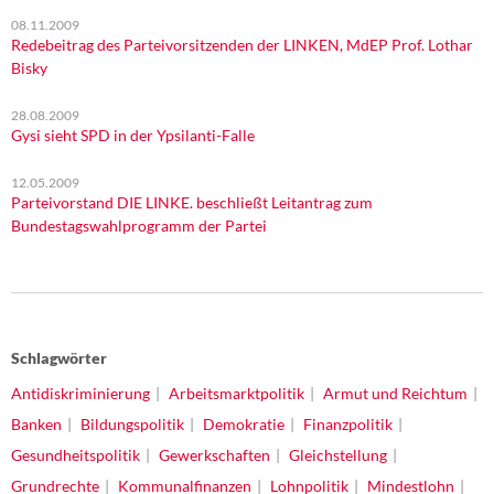
08.11.2009
Redebeitrag des Parteivorsitzenden der LINKEN, MdEP Prof. Lothar
Bisky
28.08.2009
Gysi sieht SPD in der Ypsilanti-Falle
12.05.2009
Parteivorstand DIE LINKE. beschließt Leitantrag zum
Bundestagswahlprogramm der Partei
Schlagwörter
Antidiskriminierung
Arbeitsmarktpolitik
Armut und Reichtum
Banken
Bildungspolitik
Demokratie
Finanzpolitik
Gesundheitspolitik
Gewerkschaften
Gleichstellung
Grundrechte
Kommunalfinanzen
Lohnpolitik
Mindestlohn