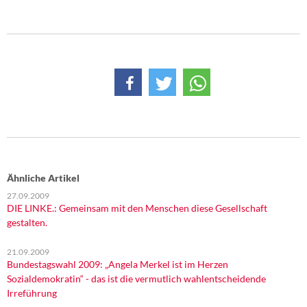
DIE LINKE
Weitere Themen
Memo-Gruppe
Institut Solidarische Moderne
Rosa-Luxemburg-Stiftung
Über mich
Ähnliche Artikel
27.09.2009
Kontakt
DIE LINKE.: Gemeinsam mit den Menschen diese Gesellschaft
gestalten.
21.09.2009
Bundestagswahl 2009: „Angela Merkel ist im Herzen
Sozialdemokratin“ - das ist die vermutlich wahlentscheidende
Irreführung