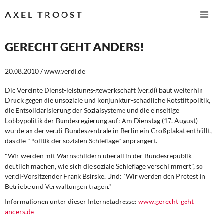
AXEL TROOST
GERECHT GEHT ANDERS!
Startseite
20.08.2010 / www.verdi.de
Themen
Die Vereinte Dienst-leistungs-gewerkschaft (ver.di) baut weiterhin
Druck gegen die unsoziale und konjunktur-schädliche Rotstiftpolitik,
die Entsolidarisierung der Sozialsysteme und die einseitige
Leitlinien linker Wirtschafts- und Finanzpolitik
Lobbypolitik der Bundesregierung auf: Am Dienstag (17. August)
wurde an der ver.di-Bundeszentrale in Berlin ein Großplakat enthüllt,
Wirtschaftspolitik
das die "Politik der sozialen Schieflage" anprangert.
"Wir werden mit Warnschildern überall in der Bundesrepublik
Steuer- und Finanzpolitik
deutlich machen, wie sich die soziale Schieflage verschlimmert", so
ver.di-Vorsitzender Frank Bsirske. Und: "Wir werden den Protest in
Öffentliche Infrastruktur und Daseinsvorsorge
Betriebe und Verwaltungen tragen."
Eurokrise und Griechenland
Informationen unter dieser Internetadresse:
www.gerecht-geht-
anders.de