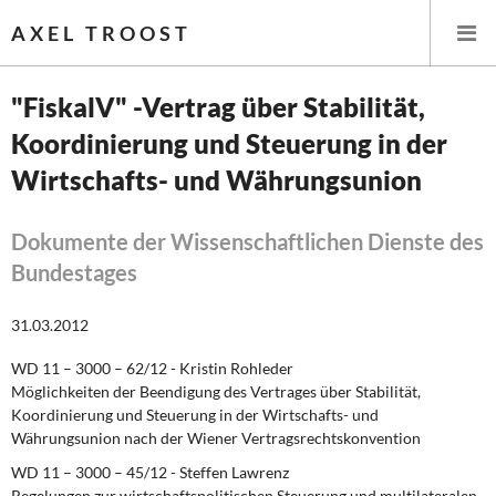
AXEL TROOST
"FiskalV" -Vertrag über Stabilität,
Koordinierung und Steuerung in der
Startseite
Wirtschafts- und Währungsunion
Themen
Dokumente der Wissenschaftlichen Dienste des
Leitlinien linker Wirtschafts- und Finanzpolitik
Bundestages
Wirtschaftspolitik
31.03.2012
Steuer- und Finanzpolitik
WD 11 – 3000 – 62/12
- Kristin Rohleder
Möglichkeiten der Beendigung des Vertrages über Stabilität,
Öffentliche Infrastruktur und Daseinsvorsorge
Koordinierung und Steuerung in der Wirtschafts- und
Währungsunion nach der Wiener Vertragsrechtskonvention
Eurokrise und Griechenland
WD 11 – 3000 – 45/12
- Steffen Lawrenz
Regelungen zur wirtschaftspolitischen Steuerung und multilateralen