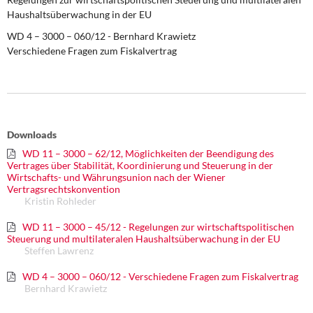
DIE LINKE
Haushaltsüberwachung in der EU
WD 4 – 3000 – 060/12
- Bernhard Krawietz
Weitere Themen
Verschiedene Fragen zum Fiskalvertrag
Memo-Gruppe
Institut Solidarische Moderne
Downloads
Rosa-Luxemburg-Stiftung
WD 11 – 3000 – 62/12, Möglichkeiten der Beendigung des
Vertrages über Stabilität, Koordinierung und Steuerung in der
Über mich
Wirtschafts- und Währungsunion nach der Wiener
Vertragsrechtskonvention
Kristin Rohleder
Kontakt
WD 11 – 3000 – 45/12 - Regelungen zur wirtschaftspolitischen
Steuerung und multilateralen Haushaltsüberwachung in der EU
Steffen Lawrenz
WD 4 – 3000 – 060/12 - Verschiedene Fragen zum Fiskalvertrag
Bernhard Krawietz