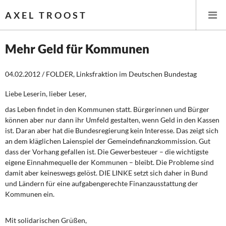
AXEL TROOST
Mehr Geld für Kommunen
Startseite
04.02.2012 / FOLDER, Linksfraktion im Deutschen Bundestag
Themen
Liebe Leserin, lieber Leser,
das Leben findet in den Kommunen statt. Bürgerinnen und Bürger
Leitlinien linker Wirtschafts- und Finanzpolitik
können aber nur dann ihr Umfeld gestalten, wenn Geld in den Kassen
ist. Daran aber hat die Bundesregierung kein Interesse. Das zeigt sich
Wirtschaftspolitik
an dem kläglichen Laienspiel der Gemeindefinanzkommission. Gut
dass der Vorhang gefallen ist. Die Gewerbesteuer – die wichtigste
eigene Einnahmequelle der Kommunen – bleibt. Die Probleme sind
Steuer- und Finanzpolitik
damit aber keineswegs gelöst. DIE LINKE setzt sich daher in Bund
und Ländern für eine aufgabengerechte Finanzausstattung der
Öffentliche Infrastruktur und Daseinsvorsorge
Kommunen ein.
Eurokrise und Griechenland
Mit solidarischen Grüßen,