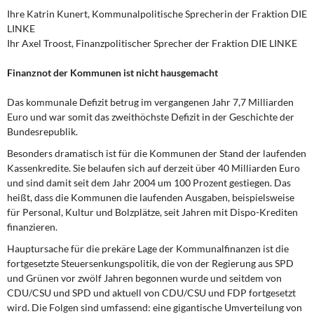
DIE LINKE
Ihre Katrin Kunert, Kommunalpolitische Sprecherin der Fraktion DIE
LINKE
Weitere Themen
Ihr Axel Troost, Finanzpolitischer Sprecher der Fraktion DIE LINKE
Memo-Gruppe
Finanznot der Kommunen ist nicht hausgemacht
Das kommunale Defizit betrug im vergangenen Jahr 7,7 Milliarden
Institut Solidarische Moderne
Euro und war somit das zweithöchste Defizit in der Geschichte der
Bundesrepublik.
Rosa-Luxemburg-Stiftung
Besonders dramatisch ist für die Kommunen der Stand der laufenden
Kassenkredite. Sie belaufen sich auf derzeit über 40 Milliarden Euro
Über mich
und sind damit seit dem Jahr 2004 um 100 Prozent gestiegen. Das
heißt, dass die Kommunen die laufenden Ausgaben, beispielsweise
Kontakt
für Personal, Kultur und Bolzplätze, seit Jahren mit Dispo-Krediten
finanzieren.
Hauptursache für die prekäre Lage der Kommunalfinanzen ist die
fortgesetzte Steuersenkungspolitik, die von der Regierung aus SPD
und Grünen vor zwölf Jahren begonnen wurde und seitdem von
CDU/CSU und SPD und aktuell von CDU/CSU und FDP fortgesetzt
wird. Die Folgen sind umfassend: eine gigantische Umverteilung von