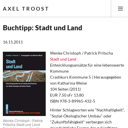
AXEL TROOST
Buchtipp: Stadt und Land
Startseite
16.11.2011
Themen
Wenke Christoph / Patrick Pritscha
Stadt und Land
Entwicklungsansätze für eine lebenswerte
Leitlinien linker Wirtschafts- und Finanzpolitik
Kommune
Crashkurs Kommune 5 | Herausgegeben
Wirtschaftspolitik
von Katharina Weise
104 Seiten (2011)
Steuer- und Finanzpolitik
EUR 7.50 sFr 13.80
ISBN 978-3-89965-432-5
Öffentliche Infrastruktur und Daseinsvorsorge
Hinter Schlagworten wie "Nachhaltigkeit",
"Sozial-Ökologischer Umbau" oder
Eurokrise und Griechenland
Wenke Christoph / Patrick
"Zukunftsfähigkeit" verbergen sich
Pritscha Stadt und Land
grundsätzliche Fragen der zukünftigen