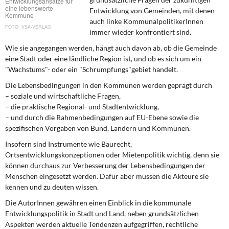
Entwicklungsansätze für
DIE LINKE
eine lebenswerte
Entwicklung von Gemeinden, mit denen
Kommune
auch linke KommunalpolitikerInnen
VSA-VERLAG
Weitere Themen
immer wieder konfrontiert sind.
Wie sie angegangen werden, hängt auch davon ab, ob die Gemeinde
Memo-Gruppe
eine Stadt oder eine ländliche Region ist, und ob es sich um ein
"Wachstums"- oder ein "Schrumpfungs"gebiet handelt.
Institut Solidarische Moderne
Die Lebensbedingungen in den Kommunen werden geprägt durch
– soziale und wirtschaftliche Fragen,
Rosa-Luxemburg-Stiftung
– die praktische Regional- und Stadtentwicklung,
– und durch die Rahmenbedingungen auf EU-Ebene sowie die
Über mich
spezifischen Vorgaben von Bund, Ländern und Kommunen.
Insofern sind Instrumente wie Baurecht,
Kontakt
Ortsentwicklungskonzeptionen oder Mietenpolitik wichtig, denn sie
können durchaus zur Verbesserung der Lebensbedingungen der
Menschen eingesetzt werden. Dafür aber müssen die Akteure sie
kennen und zu deuten wissen.
Die AutorInnen gewähren einen Einblick in die kommunale
Entwicklungspolitik in Stadt und Land, neben grundsätzlichen
Aspekten werden aktuelle Tendenzen aufgegriffen, rechtliche