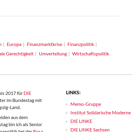
m
Europa
Finanzmarktkrise
Finanzpolitik
ale Gerechtigkeit
Umverteilung
Wirtschaftspolitik
LINKS:
bis 2017 für
DIE
er im Bundestag mit
Memo-Gruppe
pzig-Land.
Institut Solidarische Moderne
iden aus dem
DIE LINKE
ag bin ich als Senior
DIE LINKE Sachsen
papolitik bei der
Rosa