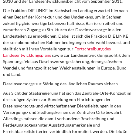
2010 und der Landesentwicklungsbericht vom September 2011.
DIE LINKE
Die Fraktion DIE LINKE im Sächsischen Landtag erwartet hiernach
einen Bedarf der Korrektur und des Umdenkens, um in Sachsen
Weitere Themen
zukünftig gleichwertige Lebensverhältnisse, Barrierefreiheit und
zumutbaren Zugang zu Strukturen der Daseinsvorsorge in allen
Memo-Gruppe
Landesteilen zu ermöglichen. Dabei ist sich die Fraktion DIE LINKE
der soziökonomischen Rahmenbedingungen sehr wohl bewusst und
Institut Solidarische Moderne
stellt sich mit ihren Vorstellungen zur
Fortschreibung des
Landesentwicklungsplans
sowie zur Landesentwicklungspolitik dem
Rosa-Luxemburg-Stiftung
Spannungsfeld aus Daseinsvorsorgesicherung, demografischem
Wandel und finanzpolitischen Weichenstellungen in Europa, Bund
und Land.
Über mich
Daseinsvorsorge zur Stärkung des ländlichen Raumes sichern
Kontakt
Aus Sicht der Staatsregierung hat sich das Zentrale-Orte-Konzept im
dreistufigen System zur Bündelung von Einrichtungen der
Daseinsvorsorge und wirtschaftsnaher Dienstleistungen in den
Versorgungs- und Siedlungskernen der Zentralen Orte bewährt.
Allerdings müssen die damit verbundene Beschreibung und
Festlegung sogenannter Ausstattungsmerkmale und
Erreichbarkeitskriterien verbindlich formuliert werden. Die bloße