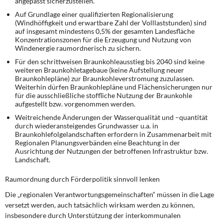
angepasst sicherzustellen.
Auf Grundlage einer qualifizierten Regionalisierung
(Windhöffigkeit und erwartbare Zahl der Volllaststunden) sind
auf insgesamt mindestens 0,5% der gesamten Landesfläche
Konzentrationszonen für die Erzeugung und Nutzung von
Windenergie raumordnerisch zu sichern.
Für den schrittweisen Braunkohleausstieg bis 2040 sind keine
weiteren Braunkohletagebaue (keine Aufstellung neuer
Braunkohlepläne) zur Braunkohleverstromung zuzulassen.
Weiterhin dürfen Braunkohlepläne und Flächensicherungen nur
für die ausschließliche stoffliche Nutzung der Braunkohle
aufgestellt bzw. vorgenommen werden.
Weitreichende Änderungen der Wasserqualität und –quantität
durch wiederansteigendes Grundwasser u.a. in
Braunkohlefolgelandschaften erfordern in Zusammenarbeit mit
Regionalen Planungsverbänden eine Beachtung in der
Ausrichtung der Nutzungen der betroffenen Infrastruktur bzw.
Landschaft.
Raumordnung durch Förderpolitik sinnvoll lenken
Die „regionalen Verantwortungsgemeinschaften“ müssen in die Lage
versetzt werden, auch tatsächlich wirksam werden zu können,
insbesondere durch Unterstützung der interkommunalen