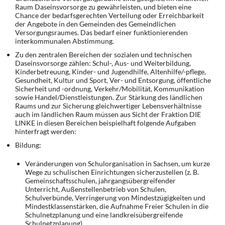
Raum Daseinsvorsorge zu gewährleisten, und bieten eine
Chance der bedarfsgerechten Verteilung oder Erreichbarkeit
der Angebote in den Gemeinden des Gemeindlichen
Versorgungsraumes. Das bedarf einer funktionierenden
interkommunalen Abstimmung.
Zu den zentralen Bereichen der sozialen und technischen
Daseinsvorsorge zählen: Schul-, Aus- und Weiterbildung,
Kinderbetreuung, Kinder- und Jugendhilfe, Altenhilfe/-pflege,
Gesundheit, Kultur und Sport, Ver- und Entsorgung, öffentliche
Sicherheit und -ordnung, Verkehr/Mobilität, Kommunikation
sowie Handel/Dienstleistungen. Zur Stärkung des ländlichen
Raums und zur Sicherung gleichwertiger Lebensverhältnisse
auch im ländlichen Raum müssen aus Sicht der Fraktion DIE
LINKE in diesen Bereichen beispielhaft folgende Aufgaben
hinterfragt werden:
Bildung:
Veränderungen von Schulorganisation in Sachsen, um kurze
Wege zu schulischen Einrichtungen sicherzustellen (z. B.
Gemeinschaftsschulen, jahrgangsübergreifender
Unterricht, Außenstellenbetrieb von Schulen,
Schulverbünde, Verringerung von Mindestzügigkeiten und
Mindestklassenstärken, die Aufnahme Freier Schulen in die
Schulnetzplanung und eine landkreisübergreifende
Schulnetzplanung)