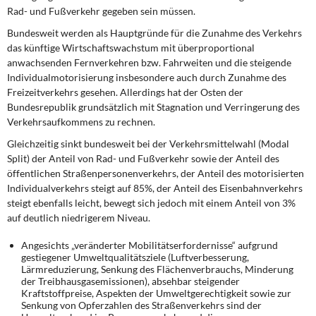
Rad- und Fußverkehr gegeben sein müssen.
Bundesweit werden als Hauptgründe für die Zunahme des Verkehrs
das künftige Wirtschaftswachstum mit überproportional
anwachsenden Fernverkehren bzw. Fahrweiten und die steigende
Individualmotorisierung insbesondere auch durch Zunahme des
Freizeitverkehrs gesehen. Allerdings hat der Osten der
Bundesrepublik grundsätzlich mit Stagnation und Verringerung des
Verkehrsaufkommens zu rechnen.
Gleichzeitig sinkt bundesweit bei der Verkehrsmittelwahl (Modal
Split) der Anteil von Rad- und Fußverkehr sowie der Anteil des
öffentlichen Straßenpersonenverkehrs, der Anteil des motorisierten
Individualverkehrs steigt auf 85%, der Anteil des Eisenbahnverkehrs
steigt ebenfalls leicht, bewegt sich jedoch mit einem Anteil von 3%
auf deutlich niedrigerem Niveau.
Angesichts „veränderter Mobilitätserfordernisse“ aufgrund
gestiegener Umweltqualitätsziele (Luftverbesserung,
Lärmreduzierung, Senkung des Flächenverbrauchs, Minderung
der Treibhausgasemissionen), absehbar steigender
Kraftstoffpreise, Aspekten der Umweltgerechtigkeit sowie zur
Senkung von Opferzahlen des Straßenverkehrs sind der