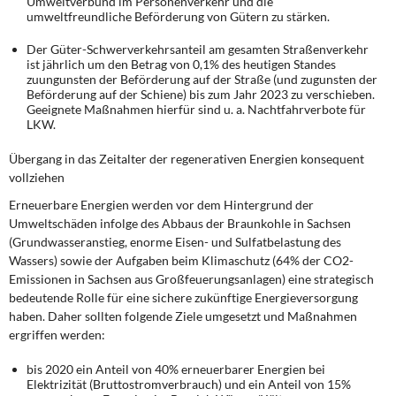
Umweltverbund im Personenverkehr und die
umweltfreundliche Beförderung von Gütern zu stärken.
Der Güter-Schwerverkehrsanteil am gesamten Straßenverkehr
ist jährlich um den Betrag von 0,1% des heutigen Standes
zuungunsten der Beförderung auf der Straße (und zugunsten der
Beförderung auf der Schiene) bis zum Jahr 2023 zu verschieben.
Geeignete Maßnahmen hierfür sind u. a. Nachtfahrverbote für
LKW.
Übergang in das Zeitalter der regenerativen Energien konsequent
vollziehen
Erneuerbare Energien werden vor dem Hintergrund der
Umweltschäden infolge des Abbaus der Braunkohle in Sachsen
(Grundwasseranstieg, enorme Eisen- und Sulfatbelastung des
Wassers) sowie der Aufgaben beim Klimaschutz (64% der CO2-
Emissionen in Sachsen aus Großfeuerungsanlagen) eine strategisch
bedeutende Rolle für eine sichere zukünftige Energieversorgung
haben. Daher sollten folgende Ziele umgesetzt und Maßnahmen
ergriffen werden:
bis 2020 ein Anteil von 40% erneuerbarer Energien bei
Elektrizität (Bruttostromverbrauch) und ein Anteil von 15%