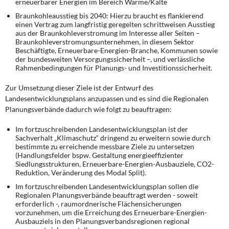
erneuerbarer Energien im Bereich Wärme/Kälte
Braunkohleausstieg bis 2040: Hierzu braucht es flankierend
einen Vertrag zum langfristig geregelten schrittweisen Ausstieg
aus der Braunkohleverstromung im Interesse aller Seiten –
Braunkohleverstromungsunternehmen, in diesem Sektor
Beschäftigte, Erneuerbare-Energien-Branche, Kommunen sowie
der bundesweiten Versorgungssicherheit –, und verlässliche
Rahmenbedingungen für Planungs- und Investitionssicherheit.
Zur Umsetzung dieser Ziele ist der Entwurf des
Landesentwicklungsplans anzupassen und es sind die Regionalen
Planungsverbände dadurch wie folgt zu beauftragen:
Im fortzuschreibenden Landesentwicklungsplan ist der
Sachverhalt „Klimaschutz“ dringend zu erweitern sowie durch
bestimmte zu erreichende messbare Ziele zu untersetzen
(Handlungsfelder bspw. Gestaltung energieeffizienter
Siedlungsstrukturen, Erneuerbare-Energien-Ausbauziele, CO2-
Reduktion, Veränderung des Modal Split).
Im fortzuschreibenden Landesentwicklungsplan sollen die
Regionalen Planungsverbände beauftragt werden - soweit
erforderlich -, raumordnerische Flächensicherungen
vorzunehmen, um die Erreichung des Erneuerbare-Energien-
Ausbauziels in den Planungsverbandsregionen regional