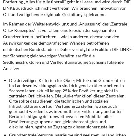
Forderung „Alles für Alle überall“ geht ins Leere und wird durch DIE
LINKE ausdrücklich nicht vertreten. Wir brauchen Innovation vor
Ort und weitgehende regionale Gestaltungsspielräume.
Im Rahmen der Weiterentwicklung und „Anpassung“ des „Zentrale-
Orte- Konzeptes“ ist vor allem eine Erosion der sogenannten
Grundzentren zu befürchten – wie in anderen, ebenso von den
Auswirkungen des demografischen Wandels betroffenen
ostdeutschen Bundesländern. Daher verfolgt die Fraktion DIE LINKE
zur Sicherung gleichwertiger Verhältnisse für die
Siedlungsstrukturen und Verflechtungsräume Sachsens folgende
Ansätze:
Die derzeitigen Kriterien für Ober-, Mittel- und Grundzentren
im Landesentwicklungsplan sind dringend zu überarbeiten. In
Sachsen leben aktuell knapp 25% der Bevölkerung nicht in
zentralen Örtlichkeiten. Die „Ankerfunktion“ dieser Zentralen
Orte sollte dazu dienen, die technischen und sozialen
Infrastrukturen dort zur Verfügung zu stellen, wo sie auch
gebraucht werden bzw. in zumutbarer Entfernung und unter
Berücksichtigung der umweltbewussten Mobilität aller
Bevölkerungsgruppen einen gleichberechtigten und
diskriminierungsfreien Zugang zu diesen sicherzustellen.
Grundzentrale Versorgungsräume sind geeignet, im ländlichen