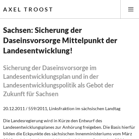
AXEL TROOST
Sachsen: Sicherung der
Daseinsvorsorge Mittelpunkt der
Startseite
Landesentwicklung!
Themen
Sicherung der Daseinsvorsorge im
Leitlinien linker Wirtschafts- und Finanzpolitik
Landesentwicklungsplan und in der
Landesentwicklungspolitik als Gebot der
Wirtschaftspolitik
Zukunft für Sachsen
Steuer- und Finanzpolitik
20.12.2011 / 559/2011, Linksfraktion im sächsischen Landtag
Öffentliche Infrastruktur und Daseinsvorsorge
Die Landesregierung wird in Kürze den Entwurf des
Landesentwicklungsplanes zur Anhörung freigeben. Die Basis hierfür
Eurokrise und Griechenland
bilden die Eckpunkte des sächsischen Innenministeriums vom März