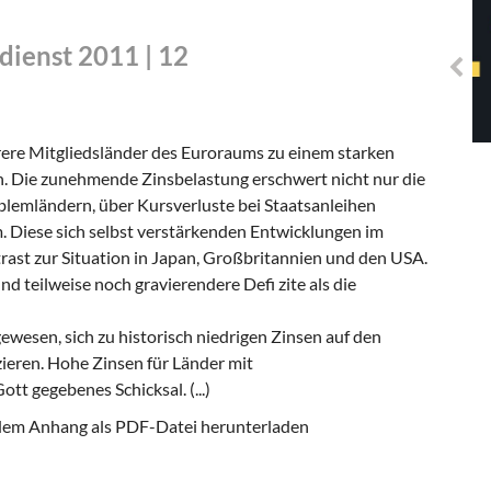
Solidarisches EUropa -
Mosaiklinke Perspektiven
dienst 2011 | 12
hrere Mitgliedsländer des Euroraums zu einem starken
n. Die zunehmende Zinsbelastung erschwert nicht nur die
lemländern, über Kursverluste bei Staatsanleihen
em. Diese sich selbst verstärkenden Entwicklungen im
ast zur Situation in Japan, Großbritannien und den USA.
d teilweise noch gravierendere Defi zite als die
 gewesen, sich zu historisch niedrigen Zinsen auf den
ieren. Hohe Zinsen für Länder mit
t gegebenes Schicksal. (...)
 dem Anhang als PDF-Datei herunterladen