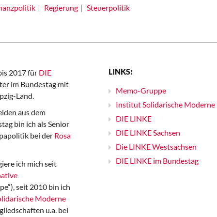
nanzpolitik
Regierung
Steuerpolitik
LINKS:
bis 2017 für
DIE
er im Bundestag mit
Memo-Gruppe
pzig-Land.
Institut Solidarische Moderne
iden aus dem
DIE LINKE
ag bin ich als Senior
DIE LINKE Sachsen
papolitik bei der
Rosa
Die LINKE Westsachsen
DIE LINKE im Bundestag
iere ich mich seit
ative
“), seit 2010 bin ich
Solidarische Moderne
gliedschaften u.a. bei