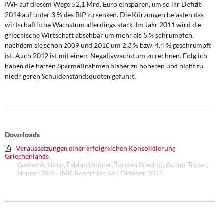
IWF auf diesem Wege 52,1 Mrd. Euro einsparen, um so ihr Defizit
DIE LINKE
2014 auf unter 3 % des BIP zu senken. Die Kürzungen belasten das
wirtschaftliche Wachstum allerdings stark. Im Jahr 2011 wird die
Weitere Themen
griechische Wirtschaft absehbar um mehr als 5 % schrumpfen,
nachdem sie schon 2009 und 2010 um 2,3 % bzw. 4,4 % geschrumpft
Memo-Gruppe
ist. Auch 2012 ist mit einem Negativwachstum zu rechnen. Folglich
haben die harten Sparmaßnahmen bisher zu höheren und nicht zu
Institut Solidarische Moderne
niedrigeren Schuldenstandsquoten geführt.
Rosa-Luxemburg-Stiftung
Über mich
Downloads
Kontakt
Voraussetzungen einer erfolgreichen Konsolidierung
Griechenlands
Gustav A. Horn, Fabian Lindner, Torsten Niechoj, Achim Truger,
Henner Will - IMK.Report Nr. 66 | Oktober 2011