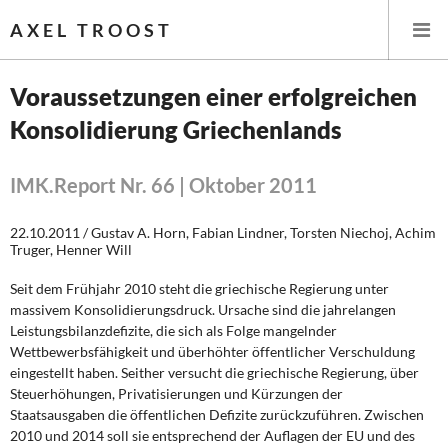
AXEL TROOST
Voraussetzungen einer erfolgreichen
Konsolidierung Griechenlands
Startseite
Themen
IMK.Report Nr. 66 | Oktober 2011
Leitlinien linker Wirtschafts- und Finanzpolitik
22.10.2011 / Gustav A. Horn, Fabian Lindner, Torsten Niechoj, Achim
Truger, Henner Will
Wirtschaftspolitik
Seit dem Frühjahr 2010 steht die griechische Regierung unter
massivem Konsolidierungsdruck. Ursache sind die jahrelangen
Steuer- und Finanzpolitik
Leistungsbilanzdefizite, die sich als Folge mangelnder
Wettbewerbsfähigkeit und überhöhter öffentlicher Verschuldung
Öffentliche Infrastruktur und Daseinsvorsorge
eingestellt haben. Seither versucht die griechische Regierung, über
Steuerhöhungen, Privatisierungen und Kürzungen der
Eurokrise und Griechenland
Staatsausgaben die öffentlichen Defizite zurückzuführen. Zwischen
2010 und 2014 soll sie entsprechend der Auflagen der EU und des