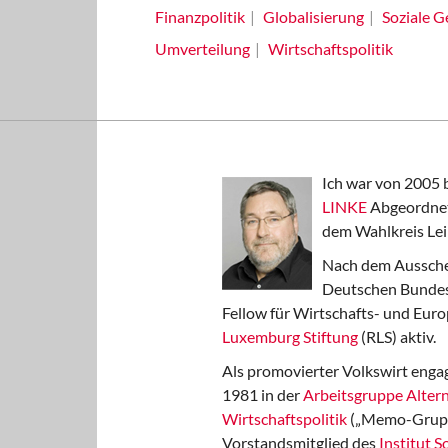
Finanzpolitik
Globalisierung
Soziale G
Umverteilung
Wirtschaftspolitik
Ich war von 2005 
LINKE
Abgeordnet
dem Wahlkreis Lei
Nach dem Aussche
Deutschen Bundest
Fellow für Wirtschafts- und Euro
Luxemburg Stiftung
(RLS) aktiv.
Als promovierter Volkswirt engag
1981 in der
Arbeitsgruppe Altern
Wirtschaftspolitik
(„Memo-Gruppe
Vorstandsmitglied des
Institut 