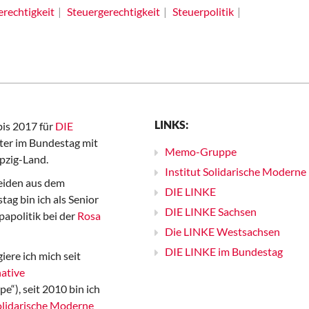
erechtigkeit
Steuergerechtigkeit
Steuerpolitik
LINKS:
bis 2017 für
DIE
er im Bundestag mit
Memo-Gruppe
pzig-Land.
Institut Solidarische Moderne
iden aus dem
DIE LINKE
ag bin ich als Senior
DIE LINKE Sachsen
papolitik bei der
Rosa
Die LINKE Westsachsen
DIE LINKE im Bundestag
iere ich mich seit
ative
“), seit 2010 bin ich
Solidarische Moderne