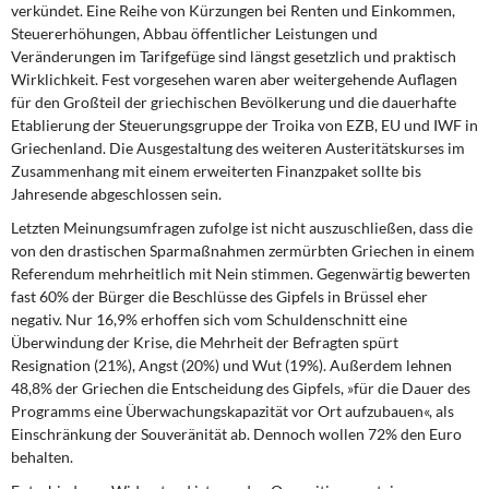
verkündet. Eine Reihe von Kürzungen bei Renten und Einkommen,
Steuererhöhungen, Abbau öffentlicher Leistungen und
Veränderungen im Tarifgefüge sind längst gesetzlich und praktisch
Wirklichkeit. Fest vorgesehen waren aber weitergehende Auflagen
für den Großteil der griechischen Bevölkerung und die dauerhafte
Etablierung der Steuerungsgruppe der Troika von EZB, EU und IWF in
Griechenland. Die Ausgestaltung des weiteren Austeritätskurses im
Zusammenhang mit einem erweiterten Finanzpaket sollte bis
Jahresende abgeschlossen sein.
Letzten Meinungsumfragen zufolge
ist nicht auszuschließen, dass die
von den drastischen Sparmaßnahmen zermürbten Griechen in einem
Referendum mehrheitlich mit Nein stimmen. Gegenwärtig bewerten
fast 60% der Bürger die Beschlüsse des Gipfels in Brüssel eher
negativ. Nur 16,9% erhoffen sich vom Schuldenschnitt eine
Überwindung der Krise, die Mehrheit der Befragten spürt
Resignation (21%), Angst (20%) und Wut (19%). Außerdem lehnen
48,8% der Griechen die Entscheidung des Gipfels, »für die Dauer des
Programms eine Überwachungskapazität vor Ort aufzubauen«, als
Einschränkung der Souveränität ab. Dennoch wollen 72% den Euro
behalten.