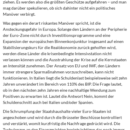
ziehen. Es werden also die größten Geschütze aufgefahren – und man
mag darüber spekulieren, ob sich dahinter nicht ein politisches
Manöver verbirgt.
Was gegen ein derart riskantes Manöver
spricht, ist die
Ansteckungsgefahr in Europa. Solange den Ländern an der Peripherie
der Euro-Zone nicht durch Investitionsprogramme und eine
Expansion der europäischen Binnenkonjunktur insgesamt auf einen
Stabilisierungskurs für die Realökonomie zurück geholfen wird,
werden diese Länder die krisenbedingte Intensivstation nicht
verlassen können und die Ausstrahlung der Krise auf die Kernstaaten
an Intensität zunehmen. Der Ansatz von EU und IWF, den Ländern
immer strengere Sparmaßnahmen vorzuschreiben, kann nicht
funktionieren. In Italien liegt die Schuldenlast beispielsweise seit zehn
Jahren unverändert im Bereich von 110% des BIP. Die Frage lautet,
ob in den nächsten zehn Jahren eine nachhaltige Wendung zum
Positiven zu erwarten ist. Lautet die Antwort Nein, kommt der
Schuldenschnitt auch bei Italien und/oder Spanien.
Die Schrumpfung der Staatshaushalte
vieler Euro-Staaten ist
angeschoben und wird durch die Brüsseler Beschlüsse kontrolliert
und verstärkt, womit kurzfristig die Nachfrage gedrückt wird. Die
Turbulenzen an den Finanzmärkten beeinträchtigen das noch immer