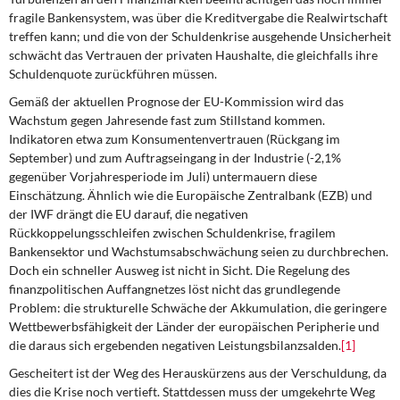
fragile Bankensystem, was über die Kreditvergabe die Realwirtschaft
treffen kann; und die von der Schuldenkrise ausgehende Unsicherheit
schwächt das Vertrauen der privaten Haushalte, die gleichfalls ihre
Schuldenquote zurückführen müssen.
Gemäß der aktuellen Prognose der EU-Kommission
wird das
Wachstum gegen Jahresende fast zum Stillstand kommen.
Indikatoren etwa zum Konsumentenvertrauen (Rückgang im
September) und zum Auftragseingang in der Industrie (-2,1%
gegenüber Vorjahresperiode im Juli) untermauern diese
Einschätzung. Ähnlich wie die Europäische Zentralbank (EZB) und
der IWF drängt die EU darauf, die negativen
Rückkoppelungsschleifen zwischen Schuldenkrise, fragilem
Bankensektor und Wachstumsabschwächung seien zu durchbrechen.
Doch ein schneller Ausweg ist nicht in Sicht. Die Regelung des
finanzpolitischen Auffangnetzes löst nicht das grundlegende
Problem: die strukturelle Schwäche der Akkumulation, die geringere
Wettbewerbsfähigkeit der Länder der europäischen Peripherie und
die daraus sich ergebenden negativen Leistungsbilanzsalden.
[1]
Gescheitert ist der Weg des Herauskürzens
aus der Verschuldung, da
dies die Krise noch vertieft. Stattdessen muss der umgekehrte Weg