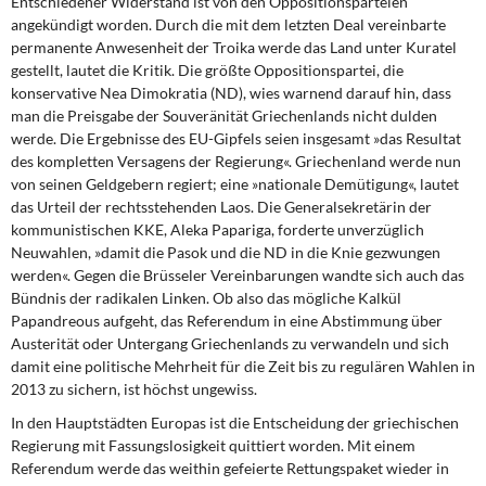
Entschiedener Widerstand ist von den Oppositionsparteien
angekündigt worden. Durch die mit dem letzten Deal vereinbarte
permanente Anwesenheit der Troika werde das Land unter Kuratel
gestellt, lautet die Kritik. Die größte Oppositionspartei, die
konservative Nea Dimokratia (ND), wies warnend darauf hin, dass
man die Preisgabe der Souveränität Griechenlands nicht dulden
werde. Die Ergebnisse des EU-Gipfels seien insgesamt »das Resultat
des kompletten Versagens der Regierung«. Griechenland werde nun
von seinen Geldgebern regiert; eine »nationale Demütigung«, lautet
das Urteil der rechtsstehenden Laos. Die Generalsekretärin der
kommunistischen KKE, Aleka Papariga, forderte unverzüglich
Neuwahlen, »damit die Pasok und die ND in die Knie gezwungen
werden«. Gegen die Brüsseler Vereinbarungen wandte sich auch das
Bündnis der radikalen Linken. Ob also das mögliche Kalkül
Papandreous aufgeht, das Referendum in eine Abstimmung über
Austerität oder Untergang Griechenlands zu verwandeln und sich
damit eine politische Mehrheit für die Zeit bis zu regulären Wahlen in
2013 zu sichern, ist höchst ungewiss.
In den Hauptstädten Europas
ist die Entscheidung der griechischen
Regierung mit Fassungslosigkeit quittiert worden. Mit einem
Referendum werde das weithin gefeierte Rettungspaket wieder in