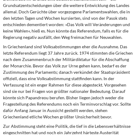
DIE LINKE
Grundsatzentscheidungen über die weitere Entwicklung des Landes
allemal. Doch Gerüchte über vorgezogene Parlamentswahlen, die in
Weitere Themen
den letzten Tagen und Wochen kursierten, sind von der Pasok stets
entschieden dementiert worden: »Das Volk will Veränderungen und
keine Wahlen«, hieß es. Nun könnte das Referendum, falls es für die
Memo-Gruppe
Regierung negativ ausfällt, den Weg freimachen für Neuwahlen.
Institut Solidarische Moderne
In Griechenland sind Volksabstimmungen
eher die Ausnahme. Das
letzte Referendum liegt 37 Jahre zurück. 1974 stimmten die Griechen
nach dem Zusammenbruch der Militärdiktatur für die Abschaffung
Rosa-Luxemburg-Stiftung
der Monarchie. Bevor das Volk zur Urne gehen kann, bedarf es der
Zustimmung des Parlaments; danach verkündet der Staatspräsident
Über mich
offiziell, dass eine Volksabstimmung stattfinden kann. In der
Verfassung ist ein enger Rahmen für diese abgesteckt. Vorgesehen
Kontakt
sind sie nur bei Fragen von größter nationaler Bedeutung. Darauf
könnte sich Papandreou berufen. Bisher liegen jedoch weder die
Fragestellung des Referendums noch ein Terminvorschlag vor. Sollte
dafür Anfang Januar in Aussicht gestellt werden, stehen
Griechenland etliche Wochen größter Unsicherheit bevor.
Zur Abstimmung steht eine Politik,
die tief in die Lebensverhältnisse
eingeschnitten hat und noch ein Jahrzehnt härteste Austerität