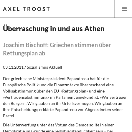
AXEL TROOST
Überraschung in und aus Athen
Startseite
Joachim Bischoff: Griechen stimmen über
Rettungsplan ab
Themen
03.11.2011 / Sozialismus Aktuell
Leitlinien linker Wirtschafts- und Finanzpolitik
Der griechische Ministerpräsident Papandreou hat für die
Wirtschaftspolitik
Europäische Politik und die Finanzmärkte überraschend eine
Volksabstimmung über den EU-»Rettungsplan« und eine
Steuer- und Finanzpolitik
»Vertrauensabstimmung« im Parlament angekündigt. »Wir vertrauen
den Bürgern. Wir glauben an ihr Urteilsvermögen. Wir glauben an
Öffentliche Infrastruktur und Daseinsvorsorge
ihre Entscheidung«, erklärte Papandreou vor Abgeordneten seiner
Partei.
Eurokrise und Griechenland
Die Unterwerfung unter das Votum des Demos
sollte in einer
Demokratie im Grunde eine Selbstverständlichkeit sein – bei