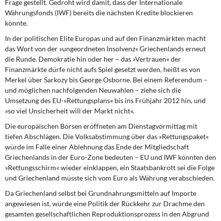
Frage gestellt. Gedroht wird damit, dass der Internationale
Währungsfonds (IWF) bereits die nächsten Kredite blockieren
könnte.
In der politischen Elite Europas
und auf den Finanzmärkten macht
das Wort von der »ungeordneten Insolvenz« Griechenlands erneut
die Runde. Demokratie hin oder her – das »Vertrauen« der
Finanzmärkte dürfe nicht aufs Spiel gesetzt werden, heißt es von
Merkel über Sarkozy bis George Osborne. Bei einem Referendum –
und möglichen nachfolgenden Neuwahlen – ziehe sich die
Umsetzung des EU-»Rettungsplans« bis ins Frühjahr 2012 hin, und
»so viel Unsicherheit will der Markt nicht«.
Die europäischen Börsen eröffneten
am Dienstagvormittag mit
tiefen Abschlägen. Die Volksabstimmung über das »Rettungspaket«
würde im Falle einer Ablehnung das Ende der Mitgliedschaft
Griechenlands in der Euro-Zone bedeuten – EU und IWF könnten den
»Rettungsschirm« wieder einklappen, ein Staatsbankrott sei die Folge
und Griechenland müsste sich vom Euro als Währung verabschieden.
Da Griechenland selbst bei Grundnahrungsmitteln
auf Importe
angewiesen ist, würde eine Politik der Rückkehr zur Drachme den
gesamten gesellschaftlichen Reproduktionsprozess in den Abgrund