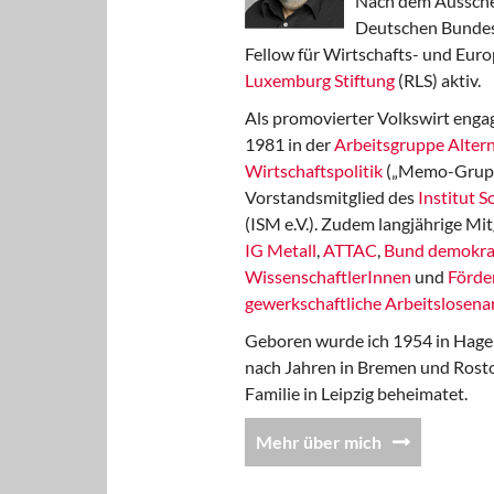
Nach dem Aussche
Deutschen Bundest
Fellow für Wirtschafts- und Euro
Luxemburg Stiftung
(RLS) aktiv.
Als promovierter Volkswirt engag
1981 in der
Arbeitsgruppe Altern
Wirtschaftspolitik
(„Memo-Gruppe
Vorstandsmitglied des
Institut 
(ISM e.V.). Zudem langjährige Mit
IG Metall
,
ATTAC
,
Bund demokra
WissenschaftlerInnen
und
Förde
gewerkschaftliche Arbeitslosenar
Geboren wurde ich 1954 in Hage
nach Jahren in Bremen und Rost
Familie in Leipzig beheimatet.
Mehr über mich