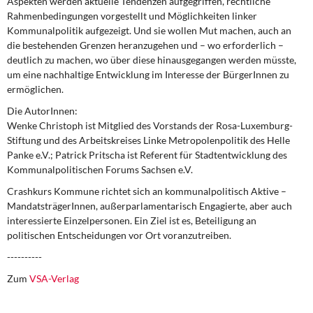
Aspekten werden aktuelle Tendenzen aufgegriffen, rechtliche
Rahmenbedingungen vorgestellt und Möglichkeiten linker
Kommunalpolitik aufgezeigt. Und sie wollen Mut machen, auch an
die bestehenden Grenzen heranzugehen und – wo erforderlich –
deutlich zu machen, wo über diese hinausgegangen werden müsste,
um eine nachhaltige Entwicklung im Interesse der BürgerInnen zu
ermöglichen.
Die AutorInnen:
Wenke Christoph
ist Mitglied des Vorstands der Rosa-Luxemburg-
Stiftung und des Arbeitskreises Linke Metropolenpolitik des Helle
Panke e.V.;
Patrick Pritscha
ist Referent für Stadtentwicklung des
Kommunalpolitischen Forums Sachsen e.V.
Crashkurs Kommune
richtet sich an kommunalpolitisch Aktive –
MandatsträgerInnen, außerparlamentarisch Engagierte, aber auch
interessierte Einzelpersonen. Ein Ziel ist es, Beteiligung an
politischen Entscheidungen vor Ort voranzutreiben.
----------
Zum
VSA-Verlag