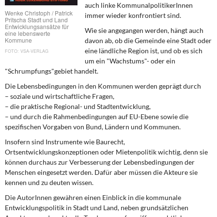
DIE LINKE
auch linke KommunalpolitikerInnen
Wenke Christoph / Patrick
immer wieder konfrontiert sind.
Pritscha Stadt und Land
Entwicklungsansätze für
Weitere Themen
Wie sie angegangen werden, hängt auch
eine lebenswerte
Kommune
davon ab, ob die Gemeinde eine Stadt oder
Memo-Gruppe
eine ländliche Region ist, und ob es sich
VSA-VERLAG
um ein "Wachstums"- oder ein
"Schrumpfungs"gebiet handelt.
Institut Solidarische Moderne
Die Lebensbedingungen in den Kommunen werden geprägt durch
– soziale und wirtschaftliche Fragen,
Rosa-Luxemburg-Stiftung
– die praktische Regional- und Stadtentwicklung,
– und durch die Rahmenbedingungen auf EU-Ebene sowie die
Über mich
spezifischen Vorgaben von Bund, Ländern und Kommunen.
Insofern sind Instrumente wie Baurecht,
Kontakt
Ortsentwicklungskonzeptionen oder Mietenpolitik wichtig, denn sie
können durchaus zur Verbesserung der Lebensbedingungen der
Menschen eingesetzt werden. Dafür aber müssen die Akteure sie
kennen und zu deuten wissen.
Die AutorInnen gewähren einen Einblick in die kommunale
Entwicklungspolitik in Stadt und Land, neben grundsätzlichen