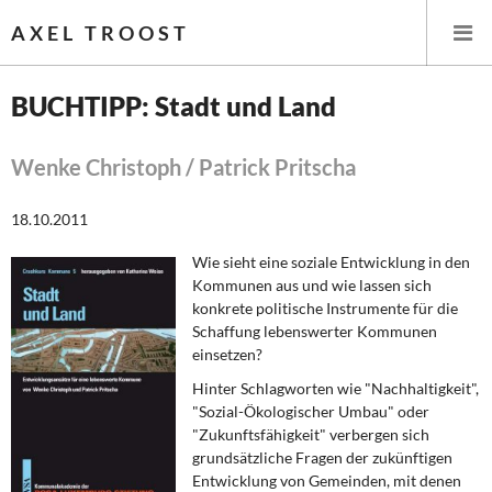
AXEL TROOST
BUCHTIPP: Stadt und Land
Startseite
Wenke Christoph / Patrick Pritscha
Themen
18.10.2011
Leitlinien linker Wirtschafts- und Finanzpolitik
Wie sieht eine soziale Entwicklung in den
Kommunen aus und wie lassen sich
Wirtschaftspolitik
konkrete politische Instrumente für die
Schaffung lebenswerter Kommunen
Steuer- und Finanzpolitik
einsetzen?
Hinter Schlagworten wie "Nachhaltigkeit",
Öffentliche Infrastruktur und Daseinsvorsorge
"Sozial-Ökologischer Umbau" oder
"Zukunftsfähigkeit" verbergen sich
Eurokrise und Griechenland
grundsätzliche Fragen der zukünftigen
Entwicklung von Gemeinden, mit denen