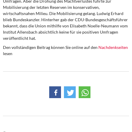
Umfragen. Aber die Drohung des Machtverlustes führte zur
DIE LINKE
Mobilisierung der letzten Reserven im konservativen,
wirtschaftsnahen Milieu. Die Mobilisierung gelang. Ludwig Erhard
Weitere Themen
blieb Bundeskanzler. Hinterher gab der CDU-Bundesgeschäftsführer
bekannt, dass die Union mithilfe von Elisabeth Noelle-Neumann vom
Memo-Gruppe
Institut Allensbach absichtlich keine für sie positiven Umfragen
veröffentlicht hat.
Institut Solidarische Moderne
Den vollständigen Beitrag können Sie online auf den
Nachdenkseiten
lesen
Rosa-Luxemburg-Stiftung
Über mich
Kontakt