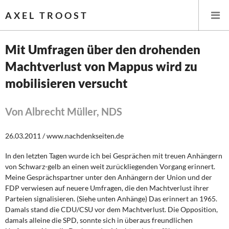
AXEL TROOST
Mit Umfragen über den drohenden
Machtverlust von Mappus wird zu
Startseite
mobilisieren versucht
Themen
Von Albrecht Müller, NDS
Leitlinien linker Wirtschafts- und Finanzpolitik
26.03.2011 / www.nachdenkseiten.de
Wirtschaftspolitik
In den letzten Tagen wurde ich bei Gesprächen mit treuen Anhängern
Steuer- und Finanzpolitik
von Schwarz-gelb an einen weit zurückliegenden Vorgang erinnert.
Meine Gesprächspartner unter den Anhängern der Union und der
Öffentliche Infrastruktur und Daseinsvorsorge
FDP verwiesen auf neuere Umfragen, die den Machtverlust ihrer
Parteien signalisieren. (Siehe unten Anhänge) Das erinnert an 1965.
Damals stand die CDU/CSU vor dem Machtverlust. Die Opposition,
Eurokrise und Griechenland
damals alleine die SPD, sonnte sich in überaus freundlichen