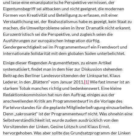
und lasse eine emanzipatorische Perspektive vermissen, der
DIE LINKE
Eigentumsbegriff sei altbacken und nicht geeignet, die modernen
Formen von Kreativität und Beteiligung zu erfassen, mit einer
Weitere Themen
Verstaatlichung sei, der Realsozialismus habe es gezeigt, kein Staat zu
machen, die Umweltprobleme seien in ihrer Dramatik nicht erkannt.
Memo-Gruppe
Eurozentristisch sei die Perspektive, und zugleich seien die
Ausführungen zur europäischen Integration dürftig.
Institut Solidarische Moderne
Gendergerechtigkeit sei im Programmentwurf ein Fremdwort und
internationale Solidarität mit dem globalen Süden unterbelichtet.
Rosa-Luxemburg-Stiftung
Einige dieser fliegenden Argumentfetzen, zu einem Artikel
systematisiert, findet man in dem hier zur Diskussion stehenden
Beitrag des Berliner Landesvorsitzenden der Linkspartei, Klaus
Über mich
Lederer, in den „Blättern“ vom Januar 2011.
[1]
Wie fast immer ist an
starkem Tobak manches richtig und bedenkenswert. Eine kleine
Kontakt
Redaktionskommission hat nun den Auftrag, einiges aus der
anschwellenden Kritik am Programmentwurf in die Vorlage des
Parteivorstandes für die geplante Mitgliederbefragung einzuarbeiten.
Denn „sakrosankt“ ist der Programmentwurf nicht. Was ohnehin eine
Selbstverständlichkeit ist, wurde zudem ausdrücklich von den
Vorsitzenden der Linken, Gesine Lötzsch und Klaus Ernst,
hervorgehoben. Was aber sollte das Grundsatzprogramm der Linken