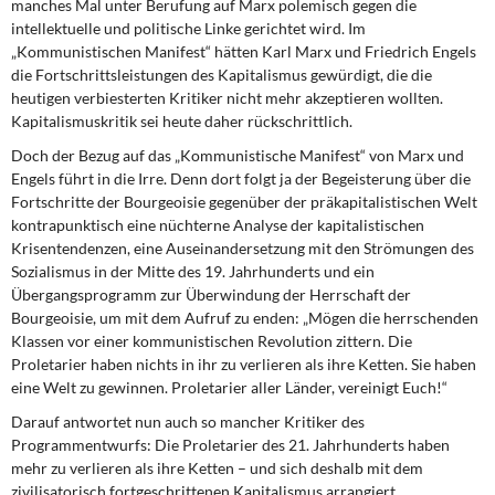
manches Mal unter Berufung auf Marx polemisch gegen die
intellektuelle und politische Linke gerichtet wird. Im
„Kommunistischen Manifest“ hätten Karl Marx und Friedrich Engels
die Fortschrittsleistungen des Kapitalismus gewürdigt, die die
heutigen verbiesterten Kritiker nicht mehr akzeptieren wollten.
Kapitalismuskritik sei heute daher rückschrittlich.
Doch der Bezug auf das „Kommunistische Manifest“ von Marx und
Engels führt in die Irre. Denn dort folgt ja der Begeisterung über die
Fortschritte der Bourgeoisie gegenüber der präkapitalistischen Welt
kontrapunktisch eine nüchterne Analyse der kapitalistischen
Krisentendenzen, eine Auseinandersetzung mit den Strömungen des
Sozialismus in der Mitte des 19. Jahrhunderts und ein
Übergangsprogramm zur Überwindung der Herrschaft der
Bourgeoisie, um mit dem Aufruf zu enden: „Mögen die herrschenden
Klassen vor einer kommunistischen Revolution zittern. Die
Proletarier haben nichts in ihr zu verlieren als ihre Ketten. Sie haben
eine Welt zu gewinnen. Proletarier aller Länder, vereinigt Euch!“
Darauf antwortet nun auch so mancher Kritiker des
Programmentwurfs: Die Proletarier des 21. Jahrhunderts haben
mehr zu verlieren als ihre Ketten – und sich deshalb mit dem
zivilisatorisch fortgeschrittenen Kapitalismus arrangiert.