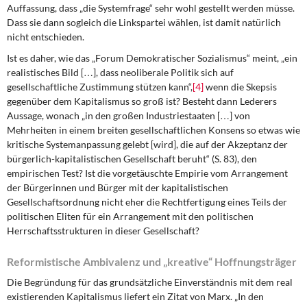
Auffassung, dass „die Systemfrage“ sehr wohl gestellt werden müsse.
Dass sie dann sogleich die Linkspartei wählen, ist damit natürlich
nicht entschieden.
Ist es daher, wie das „Forum Demokratischer Sozialismus“ meint, „ein
realistisches Bild […], dass neoliberale Politik sich auf
gesellschaftliche Zustimmung stützen kann“,
[4]
wenn die Skepsis
gegenüber dem Kapitalismus so groß ist? Besteht dann Lederers
Aussage, wonach „in den großen Industriestaaten […] von
Mehrheiten in einem breiten gesellschaftlichen Konsens so etwas wie
kritische Systemanpassung gelebt [wird], die auf der Akzeptanz der
bürgerlich-kapitalistischen Gesellschaft beruht“ (S. 83), den
empirischen Test? Ist die vorgetäuschte Empirie vom Arrangement
der Bürgerinnen und Bürger mit der kapitalistischen
Gesellschaftsordnung nicht eher die Rechtfertigung eines Teils der
politischen Eliten für ein Arrangement mit den politischen
Herrschaftsstrukturen in dieser Gesellschaft?
Reformistische Ambivalenz und „kreative“ Hoffnungsträger
Die Begründung für das grundsätzliche Einverständnis mit dem real
existierenden Kapitalismus liefert ein Zitat von Marx. „In den