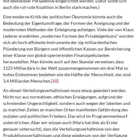
mit ebendieser Perspektive eingerichtet werden. Dafür sollte sich
auch die rot-rote Koalition in Berlin stark machen.)
Eine moderne Kritik der politischen Ökonomie könnte auch die
Bedeutung der Eigentumsfrage, der Formen der Aneignung und der
modernsten Methoden der Enteignung aufzeigen. Viele der von Klaus
Lederer erwähnten „modernen Formen des Privateigentums“ würden
sich als hoch effiziente Instrumente der zig-milliardenfachen
Plünderung von Bürgern und öffentlichen Kassen zur Bereicherung
einer Klasse von global operierenden Finanzspekulanten
herausstellen. Man könnte auch auf den Skandal verweisen, dass
1125 Milliardäre in der Welt zusammengenommen ein drei Mal so
hohes Einkommen beziehen wie die Hälfte der Menschheit, das sind
3,4 Milliarden Menschen.
[10]
An diesen Verteilungsverhältnissen muss etwas geändert werden.
Nicht nur aus normativen, ethischen Erwägungen, aufgrund der
schreienden Ungerechtigkeit, sondern auch wegen der latenten und
zu manchen Zeiten an manchen Orten manifesten Gefährdung des
sozialen und politischen Friedens. Das wird im Programmentwurf
unterstrichen. Aber wir wissen auch (Marx hat dies als Erster
genauer untersucht), dass die Verteilungsverhältnisse von den
Produktionsverhältnissen und diese wiederum von der Verfügung