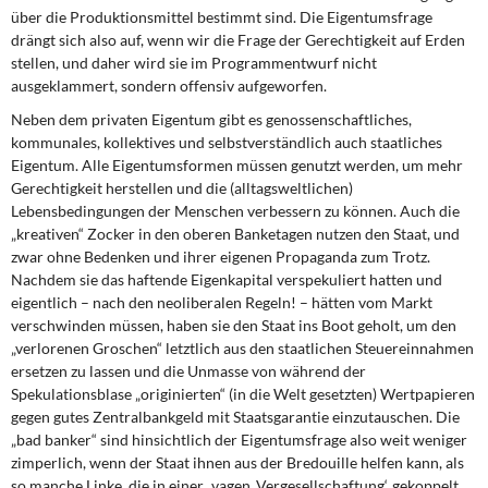
über die Produktionsmittel bestimmt sind. Die Eigentumsfrage
drängt sich also auf, wenn wir die Frage der Gerechtigkeit auf Erden
stellen, und daher wird sie im Programmentwurf nicht
ausgeklammert, sondern offensiv aufgeworfen.
Neben dem privaten Eigentum gibt es genossenschaftliches,
kommunales, kollektives und selbstverständlich auch staatliches
Eigentum. Alle Eigentumsformen müssen genutzt werden, um mehr
Gerechtigkeit herstellen und die (alltagsweltlichen)
Lebensbedingungen der Menschen verbessern zu können. Auch die
„kreativen“ Zocker in den oberen Banketagen nutzen den Staat, und
zwar ohne Bedenken und ihrer eigenen Propaganda zum Trotz.
Nachdem sie das haftende Eigenkapital verspekuliert hatten und
eigentlich – nach den neoliberalen Regeln! – hätten vom Markt
verschwinden müssen, haben sie den Staat ins Boot geholt, um den
„verlorenen Groschen“ letztlich aus den staatlichen Steuereinnahmen
ersetzen zu lassen und die Unmasse von während der
Spekulationsblase „originierten“ (in die Welt gesetzten) Wertpapieren
gegen gutes Zentralbankgeld mit Staatsgarantie einzutauschen. Die
„bad banker“ sind hinsichtlich der Eigentumsfrage also weit weniger
zimperlich, wenn der Staat ihnen aus der Bredouille helfen kann, als
so manche Linke, die in einer „vagen ‚Vergesellschaftung‘, gekoppelt