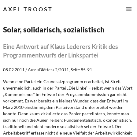
AXEL TROOST
Solar, solidarisch, sozialistisch
Startseite
Eine Antwort auf Klaus Lederers Kritik des
Programmentwurfs der Linkspartei
Themen
08.02.2011 / Aus: »Blätter« 2/2011, Seite 85-91
Leitlinien linker Wirtschafts- und Finanzpolitik
Wenn eine Partei ein Grundsatzprogramm erarbeitet, ist Streit
Wirtschaftspolitik
unvermeidlich, auch in der Partei „Die Linke“ – selbst wenn das Wort
„Kommunismus“ im Entwurf der Programmkommission gar nicht
Steuer- und Finanzpolitik
vorkommt. Es war bereits ein kleines Wunder, dass der Entwurf im
März 2010 einstimmig dem Parteivorstand unterbreitet werden
Öffentliche Infrastruktur und Daseinsvorsorge
konnte. Denn kaum zirkulierte das Papier parteiintern, konnte man
sich nur noch die Augen reiben: Fundamentalistisch, ökonomistisch,
Eurokrise und Griechenland
traditionell und nicht modern sozialistisch sei der Entwurf. Der
Arbeitsbegriff erfasse nicht die neue Vielfalt der Arbeitswirklichkeit