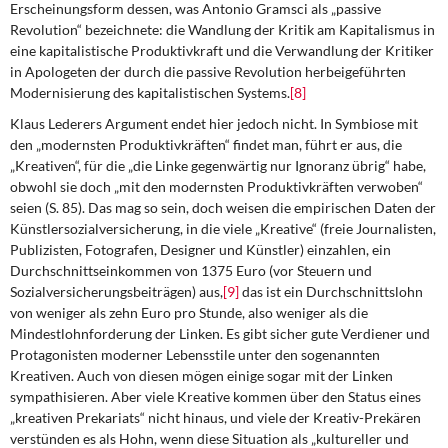
Erscheinungsform dessen, was Antonio Gramsci als „passive
Revolution“ bezeichnete: die Wandlung der Kritik am Kapitalismus in
eine kapitalistische Produktivkraft und die Verwandlung der Kritiker
in Apologeten der durch die passive Revolution herbeigeführten
Modernisierung des kapitalistischen Systems.
[8]
Klaus Lederers Argument endet hier jedoch nicht. In Symbiose mit
den „modernsten Produktivkräften“ findet man, führt er aus, die
„Kreativen“, für die „die Linke gegenwärtig nur Ignoranz übrig“ habe,
obwohl sie doch „mit den modernsten Produktivkräften verwoben“
seien (S. 85). Das mag so sein, doch weisen die empirischen Daten der
Künstlersozialversicherung, in die viele „Kreative“ (freie Journalisten,
Publizisten, Fotografen, Designer und Künstler) einzahlen, ein
Durchschnittseinkommen von 1375 Euro (vor Steuern und
Sozialversicherungsbeiträgen) aus,
[9]
das ist ein Durchschnittslohn
von weniger als zehn Euro pro Stunde, also weniger als die
Mindestlohnforderung der Linken. Es gibt sicher gute Verdiener und
Protagonisten moderner Lebensstile unter den sogenannten
Kreativen. Auch von diesen mögen einige sogar mit der Linken
sympathisieren. Aber viele Kreative kommen über den Status eines
„kreativen Prekariats“ nicht hinaus, und viele der Kreativ-Prekären
verstünden es als Hohn, wenn diese Situation als „kultureller und