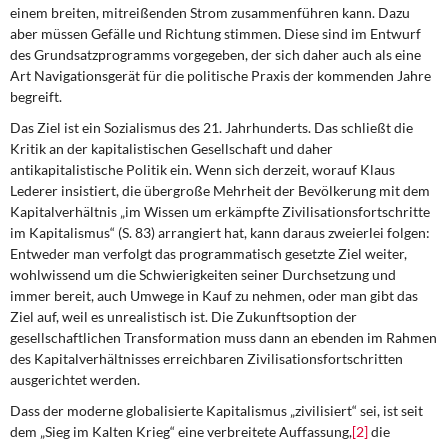
einem breiten, mitreißenden Strom zusammenführen kann. Dazu
aber müssen Gefälle und Richtung stimmen. Diese sind im Entwurf
des Grundsatzprogramms vorgegeben, der sich daher auch als eine
Art Navigationsgerät für die politische Praxis der kommenden Jahre
begreift.
Das Ziel ist ein Sozialismus des 21. Jahrhunderts. Das schließt die
Kritik an der kapitalistischen Gesellschaft und daher
antikapitalistische Politik ein. Wenn sich derzeit, worauf Klaus
Lederer insistiert, die übergroße Mehrheit der Bevölkerung mit dem
Kapitalverhältnis „im Wissen um erkämpfte Zivilisationsfortschritte
im Kapitalismus“ (S. 83) arrangiert hat, kann daraus zweierlei folgen:
Entweder man verfolgt das programmatisch gesetzte Ziel weiter,
wohlwissend um die Schwierigkeiten seiner Durchsetzung und
immer bereit, auch Umwege in Kauf zu nehmen, oder man gibt das
Ziel auf, weil es unrealistisch ist. Die Zukunftsoption der
gesellschaftlichen Transformation muss dann an ebenden im Rahmen
des Kapitalverhältnisses erreichbaren Zivilisationsfortschritten
ausgerichtet werden.
Dass der moderne globalisierte Kapitalismus „zivilisiert“ sei, ist seit
dem „Sieg im Kalten Krieg“ eine verbreitete Auffassung,
[2]
die