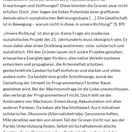
Erwartungen und Hoffnungen“. Diese könnten die Grünen zwar nicht
erfüllen. Doch „hier liegen die linken Potentiale einer greifbaren
demokratisch-sozialistischen Befreiungsutopie […]. Die Gesellschaft
ist in Bewegung – warum nicht in diese, in unsere Richtung?“ (S. 89)
„Unsere Richtung“ ist also grün. Keine Frage, ein modernes
sozialistisches Projekt des 21. Jahrhunderts muss ökologisch sein. Es
muss dabei aber einen Dreiklang anstimmen: solar, solidarisch und
sozialistisch. Mit den Grünen lassen sich solare Projekte gestalten,
erneuerbare Energieträger fördern, alternative Verkehrssysteme
entwickeln und propagieren, die Artenvielfalt schützen,
gentechnikfreie Landwirtschaft einführen und stärken und vieles
andere mehr. Da besteht eine große Schnittmenge, zumal der
Gestaltung der Umwelt im Programmentwurf breiter Raum
gewidmet wird. Bei der Wachstumsfrage ist die Linke unentschlossen,
dies verbirgt der Programmentwurf nicht. Doch teilt sie die
Ambivalenz von Wachstum, Entwicklung, Akkumulation mit allen
anderen Parteien. Da haben alle Nachholbedarf. Auch Initiativen
solidarischer Ökonomie (Alternativbetriebe, Genossenschaften,
Mikrokredite) werden von einem Teil der Grünen (nicht nur aus der
Partei) Unterstützung finden. Selbst wirtschaftsdemokratische