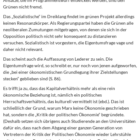
Ansätze, die im Programmentwurf entwickelt werden, sind den
Grünen nicht fremd.
Das „Sozialistische“ im Dreiklang findet im grünen Projekt allerdings
keinen Resonanzkörper. Als Regierungspartei haben die Grünen alle
neoliberalen Zumutungen mitgetragen, von denen sie sich in der
Opposition politisch nicht sehr konsequent zu distanzieren
versuchen. Sozialistisch ist vorgestern, die Eigentumsfrage vage und
daher nicht relevant.
Das scheint auch die Auffassung von Lederer zu sein. Die
Eigentumsfrage wird, so schreibt er, nur noch von jenen aufgeworfen,
die „bei einer ökonomistischen Grundlegung ihrer Zielstellungen
stecken“ geblieben sind (S. 86).
Es trifft ja zu, dass das Kapitalverhältnis mehr als eine rein
ökonomische Beziehung ist, nämlich ein politisches
Herrschaftsverhältnis, das kulturell vermittelt ist (ebd.). Das ist
schließlich der Grund, warum Marx keine Ökonomie geschrieben
hat, sondern die „Kritik der politischen Ökonomie“ begründete.
(Deshalb setzen sich übrigens auch Studierende an den Universitäten
dafür ein, dass nach dem Abgang einer ganzen Generation von
Vertretern der Kritik der Politischen Ökonomie wieder Lehrstühle