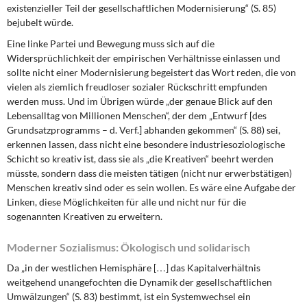
existenzieller Teil der gesellschaftlichen Modernisierung“ (S. 85)
bejubelt würde.
Eine linke Partei und Bewegung muss sich auf die
Widersprüchlichkeit der empirischen Verhältnisse einlassen und
sollte nicht einer Modernisierung begeistert das Wort reden, die von
vielen als ziemlich freudloser sozialer Rückschritt empfunden
werden muss. Und im Übrigen würde „der genaue Blick auf den
Lebensalltag von Millionen Menschen“, der dem „Entwurf [des
Grundsatzprogramms – d. Verf.] abhanden gekommen“ (S. 88) sei,
erkennen lassen, dass nicht eine besondere industriesoziologische
Schicht so kreativ ist, dass sie als „die Kreativen“ beehrt werden
müsste, sondern dass die meisten tätigen (nicht nur erwerbstätigen)
Menschen kreativ sind oder es sein wollen. Es wäre eine Aufgabe der
Linken, diese Möglichkeiten für alle und nicht nur für die
sogenannten Kreativen zu erweitern.
Moderner Sozialismus: Ökologisch und solidarisch
Da „in der westlichen Hemisphäre […] das Kapitalverhältnis
weitgehend unangefochten die Dynamik der gesellschaftlichen
Umwälzungen“ (S. 83) bestimmt, ist ein Systemwechsel ein