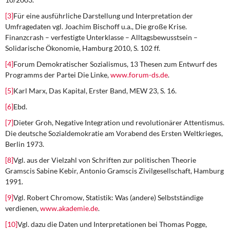
[3]
Für eine ausführliche Darstellung und Interpretation der
Umfragedaten vgl. Joachim Bischoff u.a., Die große Krise.
Finanzcrash – verfestigte Unterklasse – Alltagsbewusstsein –
Solidarische Ökonomie, Hamburg 2010, S. 102 ff.
[4]
Forum Demokratischer Sozialismus, 13 Thesen zum Entwurf des
Programms der Partei Die Linke,
www.forum-ds.de
.
[5]
Karl Marx, Das Kapital, Erster Band, MEW 23, S. 16.
[6]
Ebd.
[7]
Dieter Groh, Negative Integration und revolutionärer Attentismus.
Die deutsche Sozialdemokratie am Vorabend des Ersten Weltkrieges,
Berlin 1973.
[8]
Vgl. aus der Vielzahl von Schriften zur politischen Theorie
Gramscis Sabine Kebir, Antonio Gramscis Zivilgesellschaft, Hamburg
1991.
[9]
Vgl. Robert Chromow, Statistik: Was (andere) Selbstständige
verdienen,
www.akademie.de
.
[10]
Vgl. dazu die Daten und Interpretationen bei Thomas Pogge,