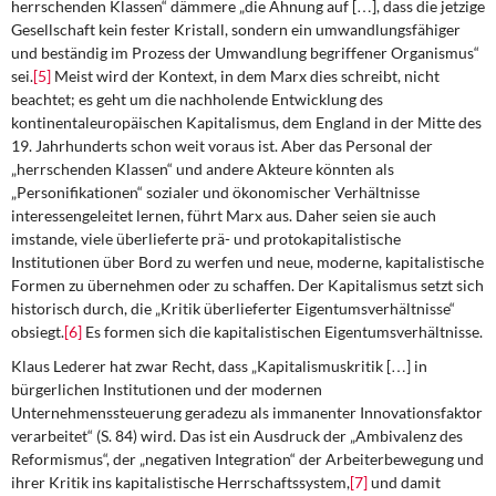
herrschenden Klassen“ dämmere „die Ahnung auf […], dass die jetzige
Gesellschaft kein fester Kristall, sondern ein umwandlungsfähiger
und beständig im Prozess der Umwandlung begriffener Organismus“
sei.
[5]
Meist wird der Kontext, in dem Marx dies schreibt, nicht
beachtet; es geht um die nachholende Entwicklung des
kontinentaleuropäischen Kapitalismus, dem England in der Mitte des
19. Jahrhunderts schon weit voraus ist. Aber das Personal der
„herrschenden Klassen“ und andere Akteure könnten als
„Personifikationen“ sozialer und ökonomischer Verhältnisse
interessengeleitet lernen, führt Marx aus. Daher seien sie auch
imstande, viele überlieferte prä- und protokapitalistische
Institutionen über Bord zu werfen und neue, moderne, kapitalistische
Formen zu übernehmen oder zu schaffen. Der Kapitalismus setzt sich
historisch durch, die „Kritik überlieferter Eigentumsverhältnisse“
obsiegt.
[6]
Es formen sich die kapitalistischen Eigentumsverhältnisse.
Klaus Lederer hat zwar Recht, dass „Kapitalismuskritik […] in
bürgerlichen Institutionen und der modernen
Unternehmenssteuerung geradezu als immanenter Innovationsfaktor
verarbeitet“ (S. 84) wird. Das ist ein Ausdruck der „Ambivalenz des
Reformismus“, der „negativen Integration“ der Arbeiterbewegung und
ihrer Kritik ins kapitalistische Herrschaftssystem,
[7]
und damit