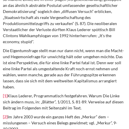
an das ähnlich abstrakte Postulat umfassender gesellschaftlicher
Demokratisierung“ sogleich den „diffusen Versuch“ erblicken,
„Staatswirtschaft als reale Vergesellschaftung des
Produktionsmittelzugriffs zu verkaufen“ (S. 87). Die neoliberalen
Verstaatlicher der Verluste dürften Klaus Lederer spöttisch Bill
Clintons Wahlkampfslogan von 1992 hinterherrufen: „It’s the
economy, stupid".
Die Eigentumsfrage stellt man nur dann nicht, wenn man die Macht-
und Hegemoniefrage für unwichtig hält oder umgehen möchte. Das
ist eine Perspektive, die für eine linke Partei fatal ist. Denn wer soll
eine linke Partei als umgestaltende Kraft noch ernst nehmen und
wählen, wenn manche, gerade aus der Führungsspitze erkennen
lassen, dass sie sich mit dem weltweiten Kapitalismus arrangiert
haben.
[1]
Klaus Lederer, Programmatisch festgefahren. Warum Die Linke
sich ändern muss, in: „Blätter“, 1/2011, S. 81-89. Verweise auf diesen
Beitrag im Folgenden mit Seitenzahl im Text.
[2]
Im Jahre 2003 wurde ein ganzes Heft des „Merkur“ dem –
misslungenen – Versuch eines Belegs gewidmet; vgl. „Merkur“, 9-
10/2003.