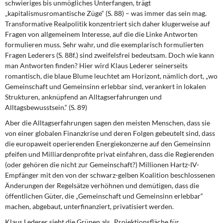
schwieriges bis unmögliches Unterfangen, trägt
„kapitalismusromantische Züge“ (S. 88) – was immer das sein mag.
Transformative Realpolitik konzentriert sich daher klugerweise auf
Fragen von allgemeinem Interesse, auf die die Linke Antworten
formulieren muss. Sehr wahr, und die exemplarisch formulierten
Fragen Lederers (S. 88f.) sind zweifelsfrei bedeutsam. Doch wie kann
man Antworten finden? Hier wird Klaus Lederer seinerseits
romantisch, die blaue Blume leuchtet am Horizont, nämlich dort, „wo
Gemeinschaft und Gemeinsinn erlebbar sind, verankert in lokalen
Strukturen, anknüpfend an Alltagserfahrungen und
Alltagsbewusstsein.“ (S. 89)
Aber die Alltagserfahrungen sagen den meisten Menschen, dass sie
von einer globalen Finanzkrise und deren Folgen gebeutelt sind, dass
die europaweit operierenden Energiekonzerne auf den Gemeinsinn
pfeifen und Milliardenprofite privat einfahren, dass die Regierenden
(oder gehören die nicht zur Gemeinschaft?) Millionen Hartz-IV-
Empfänger mit den von der schwarz-gelben Koalition beschlossenen
Änderungen der Regelsätze verhöhnen und demütigen, dass die
öffentlichen Güter, die „Gemeinschaft und Gemeinsinn erlebbar“
machen, abgebaut, unterfinanziert, privatisiert werden.
Klaus Lederer sieht die Grünen als „Projektionsfläche für