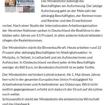
Der Mindestlohn beteiligt die
DIE LINKE
Beschäftigten am Aufschwung. Der jetzige
Aufschwung geht an der Mehrzahl der
Weitere Themen
abhängig Beschäftigten, der Rentnerinnen
und Rentner und den Erwerbslosen
Memo-Gruppe
vorbei. Nach einer Studie der Internationalen Arbeitsorganisation
der Vereinten Nationen sanken in Deutschland die Reallöhne in den
letzten zehn Jahren um 4,5 Prozent. In allen anderen Industrieländern
Institut Solidarische Moderne
stiegen die Realeinkommen.
Rosa-Luxemburg-Stiftung
Der Mindestlohn stärkt die Binnenkaufkraft. Heute arbeiten rund 22
Prozent aller abhängig Beschäftigten im Niedriglohnsektor: in
Minijobs, in Teilzeit, in Leiharbeit und als Aufstockerinnen und
Über mich
Aufstocker. In Ostdeutschland verdient jeder dritte Beschäftigte
weniger als 860 Euro, im Bundesdurchschnitt ist es jeder fünfte.
Kontakt
Der Mindestlohn verhindert Lohndrückerei. Ab 1. Mai dieses Jahres
herrscht in der gesamten Europäischen Union Freizügigkeit für
Arbeitnehmerinnen und Arbeitnehmer aus Osteuropa. Wird nicht
endlich gegengesteuert, erhöht sich dadurch der Druck auf die Löhne
noch weiter.
Schlussendlich stärkt der Mindestlohn die einheimische Wirtschaft
und das Handwerk.