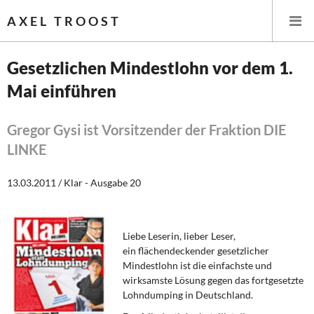
AXEL TROOST
Gesetzlichen Mindestlohn vor dem 1.
Mai einführen
Startseite
Themen
Gregor Gysi ist Vorsitzender der Fraktion DIE
LINKE
Leitlinien linker Wirtschafts- und Finanzpolitik
13.03.2011 / Klar - Ausgabe 20
Wirtschaftspolitik
Steuer- und Finanzpolitik
Liebe Leserin, lieber Leser,
ein flächendeckender gesetzlicher
Öffentliche Infrastruktur und Daseinsvorsorge
Mindestlohn ist die einfachste und
wirksamste Lösung gegen das fortgesetzte
Eurokrise und Griechenland
Lohndumping in Deutschland.