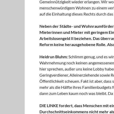
Gemeinnützigkeit wieder erlangen. Wir wol
menschenwürdigem Wohnen zu einem verbür
auf die Einhaltung dieses Rechts durch das
Neben der Städte- und Wohnraumförderu
Mieterinnen und Mieter mit geringem Ei
Arbeitslosengeld II beziehen. Das überras
Reform keine herausgehobene Rolle. Also 
Heidrun Bluhm:
Schlimm genug, und es wird
Wahrnehmung noch keinen angemessenen Pla
hier sprechen, außer uns keine Lobby habe
Geringverdiener, Alleinerziehende sowie Re
Öffentlichkeit scheuen. Fakt ist aber, das
mehr als die Hälfte ihres Familienbudgets f
dann zum Leben kaum noch was bleibt. Da 
DIE LINKE fordert, dass Menschen mit e
Durchschnittseinkommens nicht mehr al