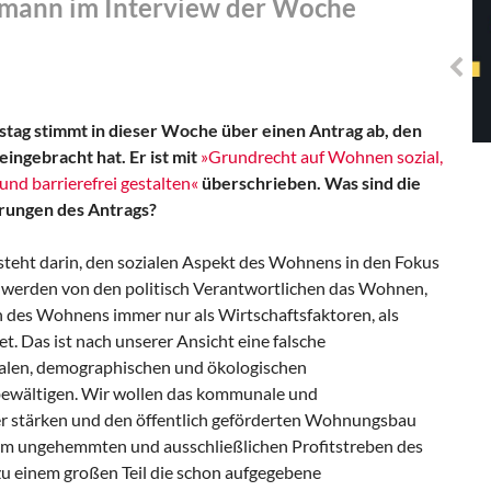
lmann im Interview der Woche
Solidarisches EUropa -
Mosaiklinke Perspektiven
tag stimmt in dieser Woche über einen Antrag ab, den
ingebracht hat. Er ist mit
»Grundrecht auf Wohnen sozial,
und barrierefrei gestalten«
überschrieben. Was sind die
rungen des Antrags?
eht darin, den sozialen Aspekt des Wohnens in den Fokus
r werden von den politisch Verantwortlichen das Wohnen,
 des Wohnens immer nur als Wirtschaftsfaktoren, als
 Das ist nach unserer Ansicht eine falsche
ialen, demographischen und ökologischen
bewältigen. Wir wollen das kommunale und
 stärken und den öffentlich geförderten Wohnungsbau
m ungehemmten und ausschließlichen Profitstreben des
einem großen Teil die schon aufgegebene