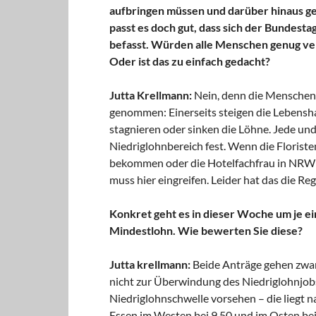
aufbringen müssen und darüber hinaus g
passt es doch gut, dass sich der Bundes
befasst. Würden alle Menschen genug ver
Oder ist das zu einfach gedacht?
Jutta Krellmann:
Nein, denn die Menschen w
genommen: Einerseits steigen die Lebensh
stagnieren oder sinken die Löhne. Jede und
Niedriglohnbereich fest. Wenn die Florist
bekommen oder die Hotelfachfrau in NRW 6,6
muss hier eingreifen. Leider hat das die Re
Konkret geht es in dieser Woche um je 
Mindestlohn. Wie bewerten Sie diese?
Jutta krellmann:
Beide Anträge gehen zwar i
nicht zur Überwindung des Niedriglohnjobs,
Niedriglohnschwelle vorsehen – die liegt
Essen im Westen bei 9,50 und im Osten bei 