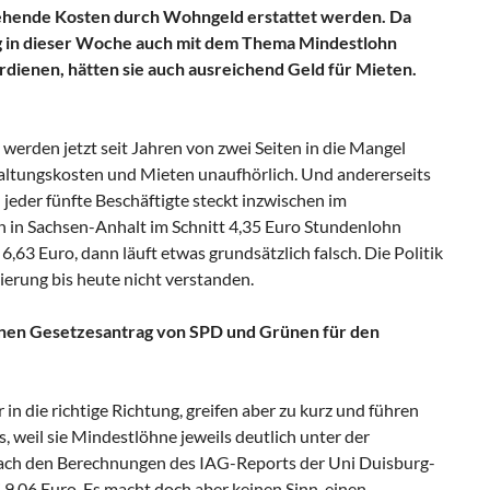
ehende Kosten durch Wohngeld erstattet werden. Da
tag in dieser Woche auch mit dem Thema Mindestlohn
dienen, hätten sie auch ausreichend Geld für Mieten.
erden jetzt seit Jahren von zwei Seiten in die Mangel
altungskosten und Mieten unaufhörlich. Und andererseits
 jeder fünfte Beschäftigte steckt inzwischen im
en in Sachsen-Anhalt im Schnitt 4,35 Euro Stundenlohn
3 Euro, dann läuft etwas grundsätzlich falsch. Die Politik
gierung bis heute nicht verstanden.
einen Gesetzesantrag von SPD und Grünen für den
n die richtige Richtung, greifen aber zu kurz und führen
 weil sie Mindestlöhne jeweils deutlich unter der
 nach den Berechnungen des IAG-Reports der Uni Duisburg-
9,06 Euro. Es macht doch aber keinen Sinn, einen