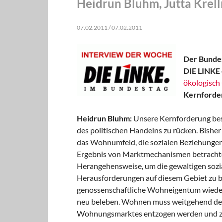
Heidrun Bluhm, Jutta Krel
07.02.2011 / 07.02.2011
Der Bundes
DIE LINKE e
ökologisch 
Kernforde
Heidrun Bluhm:
Unsere Kernforderung best
des politischen Handelns zu rücken. Bishe
das Wohnumfeld, die sozialen Beziehungen
Ergebnis von Marktmechanismen betrachtet.
Herangehensweise, um die gewaltigen soz
Herausforderungen auf diesem Gebiet zu 
genossenschaftliche Wohneigentum wieder
neu beleben. Wohnen muss weitgehend de
Wohnungsmarktes entzogen werden und zu 