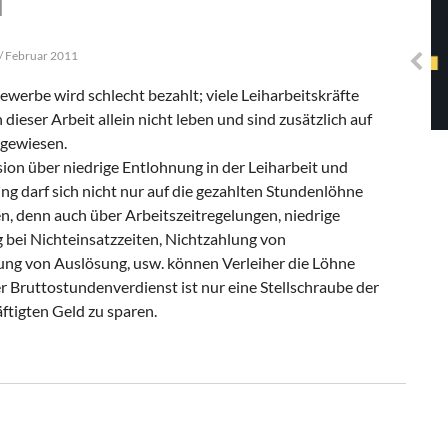
l
Solidarisches EUropa -
Mosaiklinke Perspektiven
 / Februar 2011
ewerbe wird schlecht bezahlt; viele Leiharbeitskräfte
dieser Arbeit allein nicht leben und sind zusätzlich auf
ngewiesen.
ion über niedrige Entlohnung in der Leiharbeit und
 darf sich nicht nur auf die gezahlten Stundenlöhne
, denn auch über Arbeitszeitregelungen, niedrige
 bei Nichteinsatzzeiten, Nichtzahlung von
ng von Auslösung, usw. können Verleiher die Löhne
er Bruttostundenverdienst ist nur eine Stellschraube der
tigten Geld zu sparen.