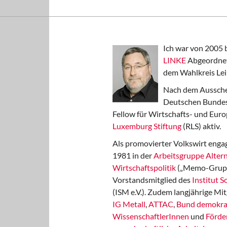
Ich war von 2005 
LINKE
Abgeordnet
dem Wahlkreis Lei
Nach dem Aussche
Deutschen Bundest
Fellow für Wirtschafts- und Euro
Luxemburg Stiftung
(RLS) aktiv.
Als promovierter Volkswirt engag
1981 in der
Arbeitsgruppe Altern
Wirtschaftspolitik
(„Memo-Gruppe
Vorstandsmitglied des
Institut 
(ISM e.V.). Zudem langjährige Mit
IG Metall
,
ATTAC
,
Bund demokra
WissenschaftlerInnen
und
Förde