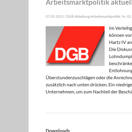
Arbeitsmarktpolitik aktuel
07.02.2011 / DGB Abteilung Arbeitsmarktpolitik, Nr. 02
Im Verleihg
können von 
Hartz IV a
Die Diskuss
Lohndumping
beschränken
Entlohnung
Überstundenzuschlägen oder die Anrechnu
zusätzlich nach unten drücken. Ein niedrig
Unternehmen, um zum Nachteil der Beschäf
Downloads