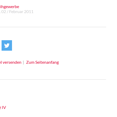
eihgewerbe
. 02 / Februar 2011
el versenden
Zum Seitenanfang
z IV