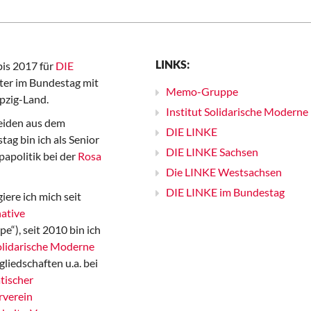
LINKS:
bis 2017 für
DIE
er im Bundestag mit
Memo-Gruppe
pzig-Land.
Institut Solidarische Moderne
iden aus dem
DIE LINKE
ag bin ich als Senior
DIE LINKE Sachsen
papolitik bei der
Rosa
Die LINKE Westsachsen
DIE LINKE im Bundestag
iere ich mich seit
ative
“), seit 2010 bin ich
Solidarische Moderne
gliedschaften u.a. bei
tischer
rverein