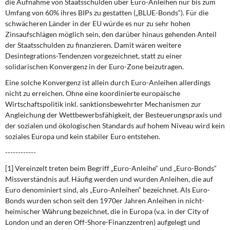
die Aufnahme von Staatsschulden über Euro-Anleihen nur bis zum
Umfang von 60% ihres BIPs zu gestatten („BLUE-Bonds“). Für die
schwächeren Länder in der EU würde es nur zu sehr hohen
Zinsaufschlägen möglich sein, den darüber hinaus gehenden Anteil
der Staatsschulden zu finanzieren. Damit wären weitere
Desintegrations-Tendenzen vorgezeichnet, statt zu einer
solidarischen Konvergenz in der Euro-Zone beizutragen.
Eine solche Konvergenz ist allein durch Euro-Anleihen allerdings
nicht zu erreichen. Ohne eine koordi­nierte europäische
Wirtschaftspolitik inkl. sanktionsbewehrter Mechanismen zur
Angleichung der Wett­bewerbsfähigkeit, der Besteuerungspraxis und
der sozialen und ökologischen Standards auf hohem Ni­veau wird kein
soziales Europa und kein stabiler Euro entstehen.
------------
[1] Vereinzelt treten beim Begriff „Euro-Anleihe“ und „Euro-Bonds“
Missverständnis auf. Häufig werden und wurden Anleihen, die auf
Euro denominiert sind, als „Euro-Anleihen“ bezeichnet. Als Euro-
Bonds wurden schon seit den 1970er Jahren Anleihen in nicht-
heimischer Währung bezeichnet, die in Europa (v.a. in der City of
London und an­ deren Off-Shore-Finanzzentren) aufgelegt und