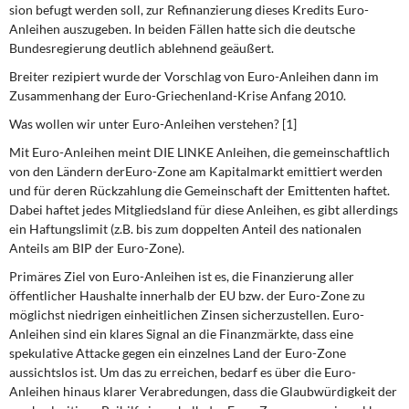
DIE LINKE
sion befugt werden soll, zur Refinanzierung dieses Kredits Euro-
Anleihen auszugeben. In beiden Fällen hatte sich die deutsche
Bundesregierung deutlich ablehnend geäußert.
Weitere Themen
Breiter rezipiert wurde der Vorschlag von Euro-Anleihen dann im
Memo-Gruppe
Zusammenhang der Euro-Griechen­land-Krise Anfang 2010.
Was wollen wir unter Euro-Anleihen verstehen? [1]
Institut Solidarische Moderne
Mit Euro-Anleihen meint DIE LINKE Anleihen, die gemeinschaftlich
von den Ländern derEuro-Zone am Kapitalmarkt emittiert werden
Rosa-Luxemburg-Stiftung
und für deren Rückzahlung die Gemeinschaft der Emittenten haftet.
Dabei haftet jedes Mitgliedsland für diese Anleihen, es gibt allerdings
Über mich
ein Haftungslimit (z.B. bis zum doppelten Anteil des nationalen
Anteils am BIP der Euro-Zone).
Kontakt
Primäres Ziel von Euro-Anleihen ist es, die Finanzierung aller
öffentlicher Haushalte innerhalb der EU bzw. der Euro-Zone zu
möglichst niedrigen einheitlichen Zinsen sicherzustellen. Euro-
Anleihen sind ein klares Signal an die Finanzmärkte, dass eine
spekulative Attacke gegen ein einzelnes Land der Euro-Zone
aussichtslos ist. Um das zu erreichen, bedarf es über die Euro-
Anleihen hinaus klarer Verabredun­gen, dass die Glaubwürdigkeit der