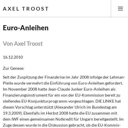
AXEL TROOST
Euro-Anleihen
Startseite
Von Axel Troost
Themen
16.12.2010
Leitlinien linker Wirtschafts- und Finanzpolitik
Zur Genese:
Seit der Zuspitzung der Finanzkrise im Jahr 2008 infolge der Lehman-
Wirtschaftspolitik
Pleite wurde vermehrt die Ein­führung von Euro-Anleihen gefordert.
Im November 2008 hatte Jean-Claude Junker Euro-Anleihen als
Steuer- und Finanzpolitik
Finanzierungsinstrument für ein von der EU-Kommission bereit zu
stellendes EU-Konjunkturprogramm vorgeschlagen. DIE LINKE hat
Öffentliche Infrastruktur und Daseinsvorsorge
diesen Vorschlag unterstützt (Alexander Ulrich im Bundestag am
19.3.2009). Ebenfalls im Herbst 2008 hatte die EU zusammen mit
Eurokrise und Griechenland
dem IWF einen gemeinsamen Not­kredit für Ungarn bereitgestellt. Im
Zuge dessen wurde in die Diskussion gebracht, ob die EU-Kommis­