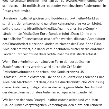
wechselseitigen Beihilfe innerhalb der Euro-Zone, wenn einmal be­
schlossen, nicht politisch zerredet oder von einzelnen Regierungen in
Frage gestellt wird.
Um einen möglichst großen und liquiden Euro-Anleihe-Markt zu
schaffen, der entsprechend günstige Refinanzierungskosten bietet,
soll die gesamte öffentliche Kreditaufnahme aller Euro-Zonen-
Länder mit­telfristig über Euro-Bonds erfolgt . Dazu könne eine
europäische Finanzagentur geschaffen werden, die nach Anmeldung
des Finanzbedarf einzelner Länder im Namen der Euro-Zone Euro-
Anleihen emittiert, die dabei vereinnahmtem Mittel an die einzelnen
Länder durchreicht und die Kreditaufnahme statistisch erfasst.
Wenn Euro-Anleihen zur gängigen Form der europäischen
Staatsfinanzierung werden, wird durch die Größe des
Emissionsvolumens eine erhebliche Konkurrenz zu US-
Staatsschuldtiteln entstehen. Die hohe Liquidität eines solchen Euro-
Anleihen Markten führt dazu, dass die durchschnittliche Verzinsung
dieser Anleihen günstiger als der derzeitig gewichtete Durchschnitt
der derzeitigen nationalen Anleihen europäi­scher Länder ist.
Wir lehnen den vom Bruegel-Institut entwickelten und von Jean-
Claude Junker vorgetragenen Vorschlag ab, den einzelnen Ländern