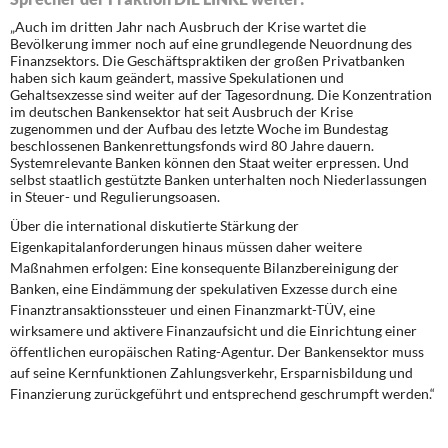
DIE LINKE
„Auch im dritten Jahr nach Ausbruch der Krise wartet die
Bevölkerung immer noch auf eine grundlegende Neuordnung des
Weitere Themen
Finanzsektors. Die Geschäftspraktiken der großen Privatbanken
haben sich kaum geändert, massive Spekulationen und
Gehaltsexzesse sind weiter auf der Tagesordnung. Die Konzentration
Memo-Gruppe
im deutschen Bankensektor hat seit Ausbruch der Krise
zugenommen und der Aufbau des letzte Woche im Bundestag
beschlossenen Bankenrettungsfonds wird 80 Jahre dauern.
Institut Solidarische Moderne
Systemrelevante Banken können den Staat weiter erpressen. Und
selbst staatlich gestützte Banken unterhalten noch Niederlassungen
in Steuer- und Regulierungsoasen.
Rosa-Luxemburg-Stiftung
Über die international diskutierte Stärkung der
Eigenkapitalanforderungen hinaus müssen daher weitere
Über mich
Maßnahmen erfolgen: Eine konsequente Bilanzbereinigung der
Banken, eine Eindämmung der spekulativen Exzesse durch eine
Kontakt
Finanztransaktionssteuer und einen Finanzmarkt-TÜV, eine
wirksamere und aktivere Finanzaufsicht und die Einrichtung einer
öffentlichen europäischen Rating-Agentur. Der Bankensektor muss
auf seine Kernfunktionen Zahlungsverkehr, Ersparnisbildung und
Finanzierung zurückgeführt und entsprechend geschrumpft werden.“