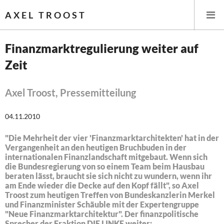
AXEL TROOST
Finanzmarktregulierung weiter auf
Zeit
Startseite
Themen
Axel Troost, Pressemitteilung
Leitlinien linker Wirtschafts- und Finanzpolitik
04.11.2010
"Die Mehrheit der vier 'Finanzmarktarchitekten' hat in der
Wirtschaftspolitik
Vergangenheit an den heutigen Bruchbuden in der
internationalen Finanzlandschaft mitgebaut. Wenn sich
Steuer- und Finanzpolitik
die Bundesregierung von so einem Team beim Hausbau
beraten lässt, braucht sie sich nicht zu wundern, wenn ihr
Öffentliche Infrastruktur und Daseinsvorsorge
am Ende wieder die Decke auf den Kopf fällt", so Axel
Troost zum heutigen Treffen von Bundeskanzlerin Merkel
und Finanzminister Schäuble mit der Expertengruppe
Eurokrise und Griechenland
"Neue Finanzmarktarchitektur". Der finanzpolitische
Sprecher der Fraktion DIE LINKE weiter: