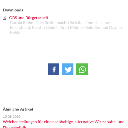
Downloads
ÖBS und Bürgerarbeit
Carola Bluhm, Elke Breitenbach, Christina Emmrich, Ines
Feierabend, Kerstin Liebich, Knut Mildner-Spindler und Dagmar
Pohle
Ähnliche Artikel
15.08.2010
Weichenstellungen für eine nachhaltige, alternative Wirtschafts- und
Finanzpolitik