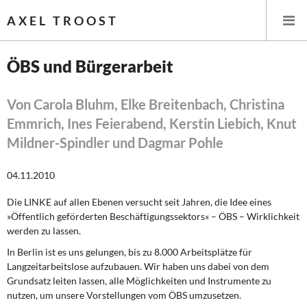
AXEL TROOST
ÖBS und Bürgerarbeit
Startseite
Von Carola Bluhm, Elke Breitenbach, Christina
Emmrich, Ines Feierabend, Kerstin Liebich, Knut
Themen
Mildner-Spindler und Dagmar Pohle
Leitlinien linker Wirtschafts- und Finanzpolitik
04.11.2010
Wirtschaftspolitik
Die LINKE auf allen Ebenen versucht seit Jahren, die Idee eines
»Öffentlich geförderten Be­schäftigungssektors« – ÖBS – Wirklichkeit
Steuer- und Finanzpolitik
werden zu lassen.
Öffentliche Infrastruktur und Daseinsvorsorge
In Berlin ist es uns gelungen, bis zu 8.000 Arbeitsplätze für
Langzeitarbeitslose aufzubauen. Wir haben uns dabei von dem
Grundsatz leiten lassen, alle Möglichkeiten und Instrumente zu
Eurokrise und Griechenland
nutzen, um unsere Vorstellungen vom ÖBS umzusetzen.