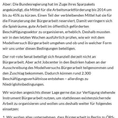
Aber: Die Bundesregierung hat im Zuge ihres Sparpakets
angekündigt, die Mittel für die Ar­beitsmarktförderung bis 2014 um
bis zu 45% zu kürzen. Einen Teil der verbleibenden Mittel hat sie für
die Finanzierung der Bürgerarbeit reserviert. Damit verringern sich
die Spielräume, gute Arbeit im öffentlich geförderten
Beschäftigungssektor zu organisieren, erheblich. Deshalb muss­ten
wir in den letzten Wochen ausführlich prüfen, wie wir mit dem
Modellversuch Bürgerarbeit umgehen und ob und in welcher Form
wir uns unter diesen Bedingungen beteiligen.
Der rot-rote Senat beteiligt sich finanziell derzeit nicht an
Bürgerarbeit. Aber acht Jobcenter in den Bezirken haben an der
Ausschreibung des Modellversuchs Bürgerarbeit teilgenommen und
den Zuschlag bekommen. Dadurch können rund 2.300
Beschäftigungsverhältnisse entstehen – allerdings zu
Niedriglohnbedingungen.
Wir würden angesichts dieser Lage gerne das zur Verfügung stehende
Instrument Bürgerarbeit nutzen, um stattdessen existenzsichernde
Arbeit zu organisieren und wollen uns deshalb weiter für folgendes
einsetzen:
1. Wir wollen alles unternehmen, dass Bürgerarbeit in Berlin zu ÖBS-