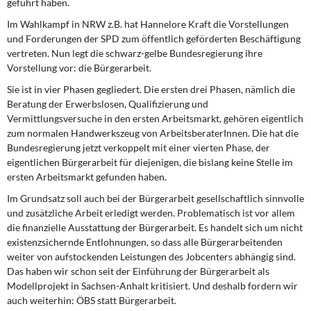
geführt haben.
Im Wahlkampf in NRW z.B. hat Hannelore Kraft die Vorstellungen
und Forderungen der SPD zum öffentlich geförderten Beschäftigung
vertreten. Nun legt die schwarz-gelbe Bundesregie­rung ihre
Vorstellung vor: die Bürgerarbeit.
Sie ist in vier Phasen gegliedert. Die ersten drei Phasen, nämlich die
Beratung der Erwerbslosen, Qualifizierung und
Vermittlungsversuche in den ersten Arbeitsmarkt, gehören eigentlich
zum normalen Handwerkszeug von ArbeitsberaterInnen. Die hat die
Bundesregierung jetzt verkoppelt mit einer vierten Phase, der
eigentlichen Bürgerarbeit für diejenigen, die bislang keine Stelle im
ersten Arbeitsmarkt gefunden haben.
Im Grundsatz soll auch bei der Bürgerarbeit gesellschaftlich sinnvolle
und zusätzliche Arbeit erledigt werden. Problematisch ist vor allem
die finanzielle Ausstattung der Bürgerarbeit. Es handelt sich um nicht
existenzsichernde Entlohnungen, so dass alle Bürgerarbeitenden
weiter von aufstockenden Leistungen des Jobcenters abhängig sind.
Das haben wir schon seit der Ein­führung der Bürgerarbeit als
Modellprojekt in Sachsen-Anhalt kritisiert. Und deshalb fordern wir
auch weiterhin: ÖBS statt Bürgerarbeit.