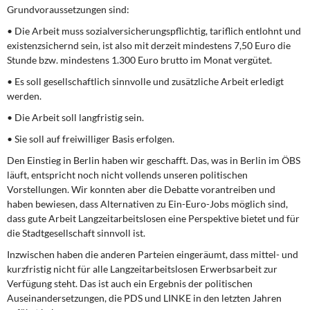
DIE LINKE
Grundvoraussetzungen sind:
• Die Arbeit muss sozialversicherungspflichtig, tariflich entlohnt und
Weitere Themen
existenzsichernd sein, ist also mit derzeit mindestens 7,50 Euro die
Stunde bzw. mindestens 1.300 Euro brutto im Mo­nat vergütet.
Memo-Gruppe
• Es soll gesellschaftlich sinnvolle und zusätzliche Arbeit erledigt
werden.
Institut Solidarische Moderne
• Die Arbeit soll langfristig sein.
• Sie soll auf freiwilliger Basis erfolgen.
Rosa-Luxemburg-Stiftung
Den Einstieg in Berlin haben wir geschafft. Das, was in Berlin im ÖBS
Über mich
läuft, entspricht noch nicht vollends unseren politischen
Vorstellungen. Wir konnten aber die Debatte vorantreiben und
haben bewiesen, dass Alternativen zu Ein-Euro-Jobs möglich sind,
Kontakt
dass gute Arbeit Langzeitar­beitslosen eine Perspektive bietet und für
die Stadtgesellschaft sinnvoll ist.
Inzwischen haben die anderen Parteien eingeräumt, dass mittel- und
kurzfristig nicht für alle Langzeitarbeitslosen Erwerbsarbeit zur
Verfügung steht. Das ist auch ein Ergebnis der politi­schen
Auseinandersetzungen, die PDS und LINKE in den letzten Jahren