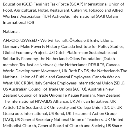
Education (GCE) Feminist Task Force (GCAP) International Union of
Food, Agricultural, Hotel, Restaurant, Catering, Tobacco and Allied
Work­ers’ Association (IUF) ActionAid International (AAI) Oxfam
International (OI)
National:
AFL-CIO, USWEED - Weltwirtschaft, Ökologie & Entwicklung,
Germany Make Poverty History, Canada Institute for Policy Studies,
Global Economy Project, US Dutch Platform on Sustainable and
Solidarity Economy, the Netherlands Oikos Foundation (Dutch
member, Tax Justice Network), the Netherlands RESULTS, Canada
World Development Movement, UK Both ENDS, the Netherlands The
National Union of Public and General Employees, Canada War on
Want, UK CRBM, Italy Service Employees International Union (SEIU),
US Australian Council of Trade Unions (ACTU), Australia New
Zealand Council of Trade Unions Te Kauae Kaimahi, New Zealand
The International HIV/AIDS Alliance, UK African Initiatives, UK
Article 12 in Scotland, UK University and College Union (UCU), UK
Grassroots International, US Bond, UK Treatment Action Group
(TAG), US General Secretary National Union of Teachers. UK United
Methodist Church, General Board of Church and Society, US Share