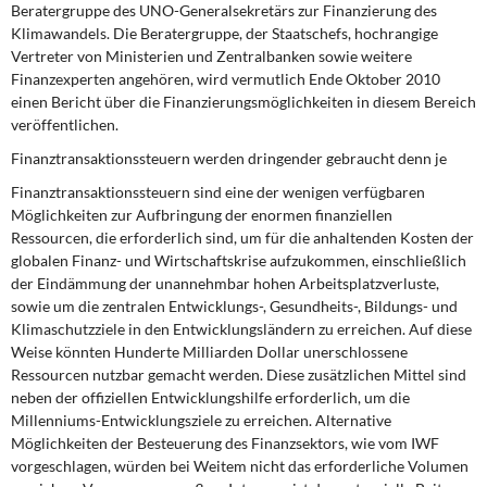
Beratergruppe des UNO-Generalsekretärs zur Finanzierung des
Klimawandels. Die Beratergruppe, der Staatschefs, hochrangige
Vertreter von Ministerien und Zentralbanken sowie weitere
Finanzexperten angehören, wird vermutlich Ende Oktober 2010
einen Bericht über die Fi­nanzierungsmöglichkeiten in diesem Bereich
veröffentlichen.
Finanztransaktionssteuern werden dringender gebraucht denn je
Finanztransaktionssteuern sind eine der wenigen verfügbaren
Möglichkeiten zur Aufbringung der enormen finanziellen
Ressourcen, die erforderlich sind, um für die anhaltenden Kosten der
globalen Finanz- und Wirtschaftskrise aufzukommen, einschließlich
der Eindämmung der unannehmbar ho­hen Arbeitsplatzverluste,
sowie um die zentralen Entwicklungs-, Gesundheits-, Bildungs- und
Kli­maschutzziele in den Entwicklungsländern zu erreichen. Auf diese
Weise könnten Hunderte Milliar­den Dollar unerschlossene
Ressourcen nutzbar gemacht werden. Diese zusätzlichen Mittel sind
neben der offiziellen Entwicklungshilfe erforderlich, um die
Millenniums-Entwicklungsziele zu errei­chen. Alternative
Möglichkeiten der Besteuerung des Finanzsektors, wie vom IWF
vorgeschlagen, würden bei Weitem nicht das erforderliche Volumen