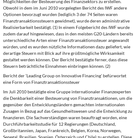
Möglichkeiten der Besteuerung des Finanzsektors zu er­stellen.
Obwohl in dem im Juni 2010 vorgelegten Bericht des IWF andere
Optionen bevorzugt wurden (lediglich 3 der 74 Seiten waren
Finanztransaktionssteuern gewidmet), wurde deren ad­ministrative
Realisierbarkeit bestätigt. (1) In einem Folgebericht des IWF wurde
zudem darauf hin­gewiesen, dass in den meisten G20-Ländern bereits
unterschiedliche Arten einer Finanztransak­tionssteuer angewandt
würden, und es wurden nützliche Informationen dazu geliefert, wie
derar­tige Steuern mit Blick auf ihre größtmögliche Wirksamkeit
gestaltet werden können. Der Bericht bestätigte ferner, dass diese
Steuern beträchtliche Einnahmen einbringen können. (2)
Bericht der ‘Leading Group on Innovative Financing’ befürwortet
eine Form von Fi­nanztransaktionssteuer
Im Juli 2010 bestätigte eine Gruppe internationaler Finanzexperten
die Denkbarkeit einer Besteu­erung von Finanztransaktionen, um die
gegenüber den Entwicklungsländern gemachten interna­tionalen
Zusagen in Bezug auf das Gesundheitswesen und die Entwicklung zu
finanzieren. Die Sachverständigen waren beauftragt worden, eine
Durchführbarkeitsstudie für 12 Regierungen (Deutschland,
Großbritannien, Japan, Frankreich, Belgien, Korea, Norwegen,
Senegal, Brasilien, Spanien, Österreich und Chile) zu erstellen. Diese