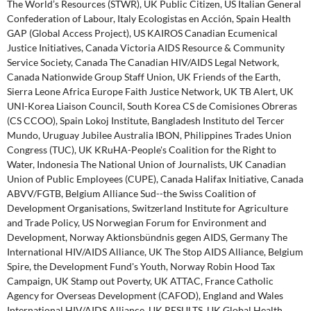
The World’s Resources (STWR), UK Public Citizen, US Italian General
Confederation of Labour, Italy Ecologistas en Acción, Spain Health
GAP (Global Access Project), US KAIROS Canadian Ecumenical
Justice Initiatives, Canada Victoria AIDS Resource & Community
Service Society, Canada The Canadian HIV/AIDS Legal Network,
Canada Nationwide Group Staff Union, UK Friends of the Earth,
Sierra Leone Africa Europe Faith Justice Network, UK TB Alert, UK
UNI-Korea Liaison Council, South Korea CS de Comisiones Obreras
(CS CCOO), Spain Lokoj Institute, Bangladesh Instituto del Tercer
Mundo, Uruguay Jubilee Australia IBON, Philippines Trades Union
Congress (TUC), UK KRuHA-People's Coalition for the Right to
Water, Indonesia The National Union of Journalists, UK Canadian
Union of Public Employees (CUPE), Canada Halifax Initiative, Canada
ABVV/FGTB, Belgium Alliance Sud--the Swiss Coalition of
Development Organisations, Switzerland Institute for Agriculture
and Trade Policy, US Norwegian Forum for Environment and
Development, Norway Aktionsbündnis gegen AIDS, Germany The
International HIV/AIDS Alliance, UK The Stop AIDS Alliance, Belgium
Spire, the Development Fund's Youth, Norway Robin Hood Tax
Campaign, UK Stamp out Poverty, UK ATTAC, France Catholic
Agency for Overseas Development (CAFOD), England and Wales
International HIV/AIDS Alliance, UK RESULTS, UK Global Health