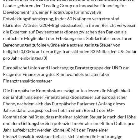
Länder gehören der "Leading Group on Inno­vative Financing for
Development" an, einer Pilotgruppe für innovative
Entwicklungsfinanzierung, in der 60 Nationen vertreten sind
(darunter 75% der G20-Mitgliedsstaaten). In ihrem Bericht ver­weisen
die Experten auf Devisentransaktionen zwischen den Banken als
einfachste Möglichkeit der Erhebung einer Solidaritätssteuer. Ihren
Berechnungen zufolge würde eine extrem geringe Steuer von
lediglich 0,005% auf derartige Transaktionen 33 Milliarden US-Dollar
pro Jahr einbrin­gen.(3)
Europäische Union and Hochrangige Beratergruppe der UNO zur
Frage der Finanzierung des Klimawandels beraten über
Finanztransaktionssteuer
Die Europäische Kommission erwägt unterdessen die Möglichkeit
der Einführung einer Finanztran­saktionssteuer auf europäischer
Ebene, nachdem sich das Europäische Parlament Anfang dieses
Jahres dafür ausgesprochen hat. In einem Bericht der EU-
Kommission heißt es, dass mit einer sol­chen Steuer je nach der Höhe
und dem Geltungsbereich potenziell mehr als eine Billion Dollar pro
Jahr aufgebracht werden könne.(4) Mit der Frage einer
Finanztransaktionssteuer befasst sich zudem die Hochrangige