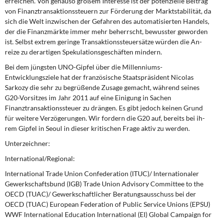
erreichen. Von genauso großem Interesse ist der potenzielle Beitrag
von Finanztransaktionssteuern zur Förderung der Marktstabilität, da
sich die Welt inzwischen der Gefahren des automatisierten Handels,
der die Finanzmärkte immer mehr be­herrscht, bewusster geworden
ist. Selbst extrem geringe Transaktionssteuersätze würden die An­
reize zu derartigen Spekulationsgeschäften mindern.
Bei dem jüngsten UNO-Gipfel über die Millenniums-
Entwicklungsziele hat der französische Staatspräsident Nicolas
Sarkozy die sehr zu begrüßende Zusage gemacht, während seines
G20-Vorsitzes im Jahr 2011 auf eine Einigung in Sachen
Finanztransaktionssteuer zu drängen. Es gibt jedoch keinen Grund
für weitere Verzögerungen. Wir fordern die G20 auf, bereits bei ih­
rem Gipfel in Seoul in dieser kritischen Frage aktiv zu werden.
Unterzeichner:
International/Regional:
International Trade Union Confederation (ITUC)/ Internationaler
Gewerkschaftsbund (IGB) Trade Union Advisory Committee to the
OECD (TUAC)/ Gewerkschaftlicher Beratungsausschuss bei der
OECD (TUAC) European Federation of Public Service Unions (EPSU)
WWF International Education International (EI) Global Campaign for