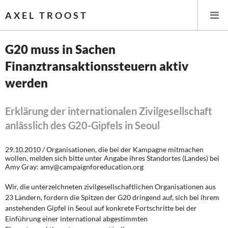
AXEL TROOST
G20 muss in Sachen
Finanztransaktionssteuern aktiv
Startseite
werden
Themen
Erklärung der internationalen Zivilgesellschaft
Leitlinien linker Wirtschafts- und Finanzpolitik
anlässlich des G20-Gipfels in Seoul
Wirtschaftspolitik
29.10.2010 / Organisationen, die bei der Kampagne mitmachen
wollen, melden sich bitte unter Angabe ihres Standortes (Landes) bei
Steuer- und Finanzpolitik
Amy Gray: amy@campaignforeducation.org
Wir, die unterzeichneten zivilgesellschaftlichen Organisationen aus
Öffentliche Infrastruktur und Daseinsvorsorge
23 Ländern, fordern die Spitzen der G20 dringend auf, sich bei ihrem
anstehenden Gipfel in Seoul auf konkrete Fortschritte bei der
Eurokrise und Griechenland
Einführung einer international abgestimmten