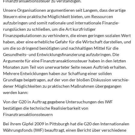
Finanztransaktionssteuer zu verständigen.
DIE LINKE
Unsere Organisationen argumentieren seit Langem, dass derartige
Steuern eine praktische Mög­lichkeit bieten, um Ressourcen
Weitere Themen
aufzubringen und somit nationale und internationale Finanzie­
rungslücken zu schließen, um die Art kurzfristiger
Memo-Gruppe
Finanzspekulationen zu verhindern, die einen geringen sozialen Wert
haben, aber eine erhebliche Gefahr für die Wirtschaft darstellen, und
Institut Solidarische Moderne
um die so dringend benötigten und nachhaltigen Mittel für die
Gesundheits- und Entwicklungsfinan­zierung aufzubringen. Die
Rosa-Luxemburg-Stiftung
Argumente für eine Finanztransaktionssteuer haben in den letzten
Mo­naten zum Teil von unerwarteter Seite neuen Auftrieb erhalten.
Mehrere Entwicklungen haben zur Schaffung einer soliden
Über mich
Grundlage beigetragen, auf der von der bloßen Diskussion verschie­
dener Möglichkeiten zu praktischen Maßnahmen übergegangen
Kontakt
werden kann:
Von der G20 in Auftrag gegebene Untersuchungen des IWF
bestätigen die technische Rea­lisierbarkeit von
Finanztransaktionssteuern
Bei ihrem Gipfel 2009 in Pittsburgh hat die G20 den Internationalen
Währungsfonds (IWF) beauf­tragt, einen Bericht über verschiedene