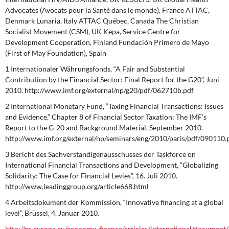
Advocates (Avocats pour la Santé dans le monde), France ATTAC,
Denmark Lunaria, Italy ATTAC Québec, Canada The Christian
Socialist Movement (CSM), UK Kepa, Service Centre for
Development Cooperation, Finland Fundación Primero de Mayo
(First of May Foundation), Spain
1 Internationaler Währungsfonds, “A Fair and Substantial
Contribution by the Financial Sector: Final Report for the G20”, Juni
2010. http://www.imf.org/external/np/g20/pdf/062710b.pdf
2 International Monetary Fund, “Taxing Financial Transactions: Issues
and Evidence,” Chapter 8 of
Finan­cial Sector Taxation: The IMF's
Report to the G-20 and Background Material,
September 2010.
http://www.imf.org/external/np/seminars/eng/2010/paris/pdf/090110.
3 Bericht des Sachverständigenausschusses der Taskforce on
International Financial Transactions and De­velopment, “Globalizing
Solidarity: The Case for Financial Levies”, 16. Juli 2010.
http://www.leadinggroup.org/article668.html
4 Arbeitsdokument der Kommission, “Innovative financing at a global
level”, Brüssel, 4. Januar 2010.
http://ec.europa.eu/economy_finance/articles/international/document