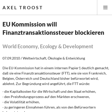
AXEL TROOST
EU Kommission will
Finanztransaktionssteuer blockieren
Startseite
Themen
World Economy, Ecology & Development
Leitlinien linker Wirtschafts- und Finanzpolitik
07.09.2010 / Weltwirtschaft, Ökologie & Entwicklung
Die EU-Kommission hat in einem internen Papier1 deutlich gemacht,
Wirtschaftspolitik
daß sie eine Finanztransaktionssteuer (FTT), wie sie von Frankreich,
Belgien, Österreich und Deutschland bisher befürwortet wird,
Steuer- und Finanzpolitik
ablehnt. Zur Begründung wird angeführt, die FTT würde:
· die Kapitalkosten für die Wirtschaft und den Staat erhöhen,
Öffentliche Infrastruktur und Daseinsvorsorge
· den Preisfindungsprozess auf den Märkten erschweren,
· die Volatilität erhöhen,
Eurokrise und Griechenland
· zu geringeren Einnahmen führen, als von den Befürwortern