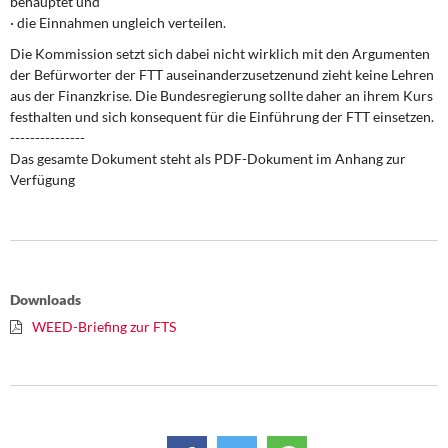
behauptet und
DIE LINKE
· die Einnahmen ungleich verteilen.
Die Kommission setzt sich dabei nicht wirklich mit den Argumenten
Weitere Themen
der Befürworter der FTT auseinanderzusetzenund zieht keine Lehren
aus der Finanzkrise. Die Bundesregierung sollte daher an ihrem Kurs
Memo-Gruppe
festhalten und sich konsequent für die Einführung der FTT einsetzen.
---------------
Institut Solidarische Moderne
Das gesamte Dokument steht als PDF-Dokument im Anhang zur
Verfügung
Rosa-Luxemburg-Stiftung
Über mich
Downloads
Kontakt
WEED-Briefing zur FTS