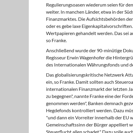
Regulierungsoasen wiederum seien für den 
weiter. In manchen Länder, etwa in der Süd
Finanzmarktes. Die Aufsichtsbehörden der
oder es gebe laxe Eigenkapitalvorschriften
Wertpapieren gehandelt werden. Das sei au
so Franke.
Anschließend wurde der 90-minütige Dokum
Regisseur Erwin Wagenhofer die Hintergrü
des Internationalen Währungsfonds und de
Das globalisierungskritische Netzwerk Att
ein, so Franke. Damit sollten auch Steuero
internationalen Finanzmarkt der letzten
zu begegnen", nannte Franke eine der Ford
genommen werden", Banken demnach gezwu
Hegdefonds kontrolliert werden. Dazu mü
"und dann ein Vorreiter innerhalb der EU w
Gemeinschaftssinn der Bürger appelliert 
Steuerflucht allen schadet." Dazu solle au