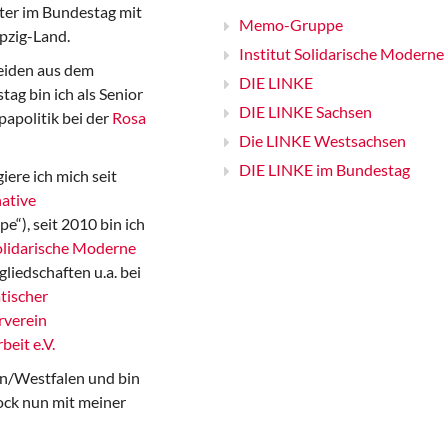
er im Bundestag mit
Memo-Gruppe
pzig-Land.
Institut Solidarische Moderne
iden aus dem
DIE LINKE
ag bin ich als Senior
DIE LINKE Sachsen
papolitik bei der
Rosa
Die LINKE Westsachsen
DIE LINKE im Bundestag
iere ich mich seit
ative
“), seit 2010 bin ich
Solidarische Moderne
gliedschaften u.a. bei
tischer
rverein
beit e.V.
n/Westfalen und bin
ock nun mit meiner