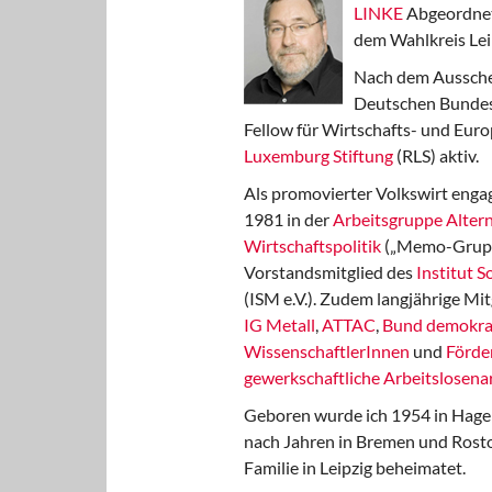
LINKE
Abgeordnet
dem Wahlkreis Lei
Nach dem Aussche
Deutschen Bundest
Fellow für Wirtschafts- und Euro
Luxemburg Stiftung
(RLS) aktiv.
Als promovierter Volkswirt engag
1981 in der
Arbeitsgruppe Altern
Wirtschaftspolitik
(„Memo-Gruppe
Vorstandsmitglied des
Institut 
(ISM e.V.). Zudem langjährige Mit
IG Metall
,
ATTAC
,
Bund demokra
WissenschaftlerInnen
und
Förde
gewerkschaftliche Arbeitslosenar
Geboren wurde ich 1954 in Hage
nach Jahren in Bremen und Rost
Familie in Leipzig beheimatet.