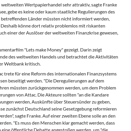
weltweiten Wertpapierhandel sehr attraktiv, sagte Franke
see, gebe es keine oder kaum staatliche Regulierungen des
 betreffenden Länder müssten nicht informiert werden,
. Deshalb könne dort relativ problemlos mit riskanten
ch einer der Auslöser der weltweiten Finanzkrise gewesen,
entarfilm "Lets make Money" gezeigt. Darin zeigt
nde des weltweiten Handels und betrachtet die Aktivitäten
r Weltbank kritisch.
ac trete für eine Reform des internationalen Finanzsystems
asen beseitigt werden. "Die Deregulierungen auf dem
 Jahren müssten zurückgenommen werden, um dem Problem
erungen von Attac. Die Akteure sollten "an die Kandare
ngen werden, Auskünfte über Steuersünder zu geben,
sse zunächst Deutschland seine Gesetzgebung reformieren
erden", sagte Franke. Auf einer zweiten Ebene solle an den
werden. "Es muss den Menschen klar gemacht werden, dass
ch eine öffentliche Debatte angestoßen werden, um "die