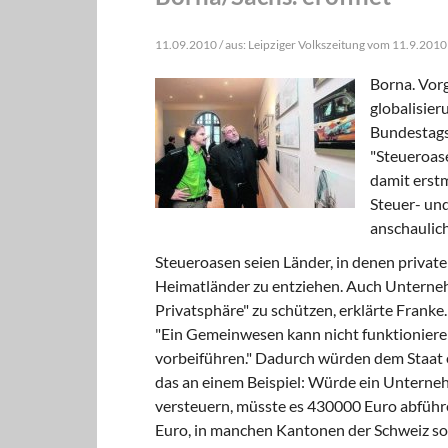
11.09.2010 / aus: Leipziger Volkszeitung vom 11.9.2010
Borna. Vor
globalisier
Bundestags
"Steueroase
damit erstm
Steuer- und
anschaulich
Steueroasen seien Länder, in denen private
Heimatländer zu entziehen. Auch Unternehme
Privatsphäre" zu schützen, erklärte Franke
"Ein Gemeinwesen kann nicht funktioniere
vorbeiführen." Dadurch würden dem Staat e
das an einem Beispiel: Würde ein Unterne
versteuern, müsste es 430000 Euro abführen
Euro, in manchen Kantonen der Schweiz so