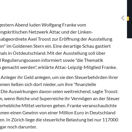
Solidarisches EUropa -
Mosaiklinke Perspektiven
gestern Abend luden Wolfgang Franke vom
ungskritischen Netzwerk Attac und der Linken-
abgeordnete Axel Troost zur Eröffnung der Ausstellung
n" im Goldenen Stern ein. Eine derartige Schau gastiert
als in Ostdeutschland. Mit der Ausstellung soll über
 Regulierungsoasen informiert sowie "die Thematik
 gemacht werden", erklärte Attac-Leipzig-Mitglied Franke.
 Anleger ihr Geld anlegen, um sie den Steuerbehörden ihrer
n ließen sich dort nieder, um ihre "finanzielle
. Die Auswirkungen davon seien weitreichend, sagte Troost:
n, wenn Reiche und Superreiche ihr Vermögen an der Steuer
rhebliche Mittel verloren gehen. Franke veranschaulichte
hmen einen Gewinn von einer Million Euro in Deutschland
. In Zürich liege die steuerliche Belastung bei nur 117000
gar noch darunter.