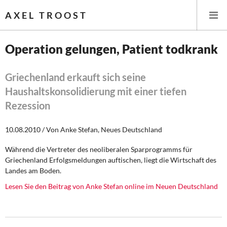
AXEL TROOST
Operation gelungen, Patient todkrank
Startseite
Griechenland erkauft sich seine
Haushaltskonsolidierung mit einer tiefen
Themen
Rezession
Leitlinien linker Wirtschafts- und Finanzpolitik
10.08.2010 / Von Anke Stefan, Neues Deutschland
Wirtschaftspolitik
Während die Vertreter des neoliberalen Sparprogramms für
Griechenland Erfolgsmeldungen auftischen, liegt die Wirtschaft des
Steuer- und Finanzpolitik
Landes am Boden.
Öffentliche Infrastruktur und Daseinsvorsorge
Lesen Sie den Beitrag von Anke Stefan online im Neuen Deutschland
Eurokrise und Griechenland