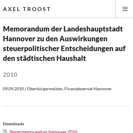
AXEL TROOST
Memorandum der Landeshauptstadt
Hannover zu den Auswirkungen
Startseite
steuerpolitischer Entscheidungen auf
Themen
den städtischen Haushalt
Leitlinien linker Wirtschafts- und Finanzpolitik
2010
Wirtschaftspolitik
09.09.2010 / Oberbürgermeister, Finanzdezernat Hannover
Steuer- und Finanzpolitik
Öffentliche Infrastruktur und Daseinsvorsorge
Eurokrise und Griechenland
Downloads
Steuermemorandum Hannover 2010