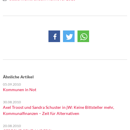
DIE LINKE
Weitere Themen
Memo-Gruppe
Institut Solidarische Moderne
Rosa-Luxemburg-Stiftung
Über mich
Ähnliche Artikel
05.09.2010
Kontakt
Kommunen in Not
30.08.2010
Axel Troost und Sandra Schuster in jW: Keine Bittsteller mehr,
Kommunalfinanzen – Zeit für Alternativen
20.08.2010