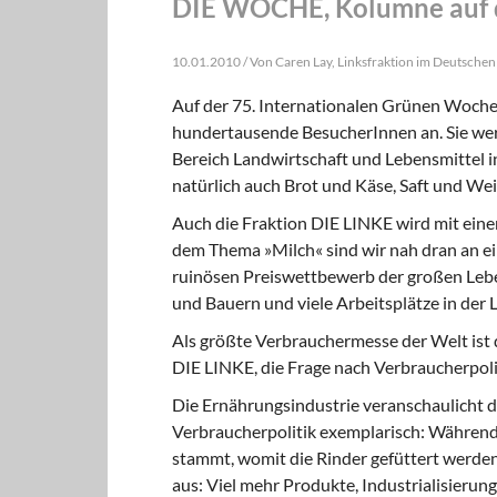
DIE WOCHE, Kolumne auf de
10.01.2010 / Von Caren Lay, Linksfraktion im Deutsche
Auf der 75. Internationalen Grünen Woche
hundertausende BesucherInnen an. Sie we
Bereich Landwirtschaft und Lebensmittel 
natürlich auch Brot und Käse, Saft und Wei
Auch die Fraktion DIE LINKE wird mit eine
dem Thema »Milch« sind wir nah dran an e
ruinösen Preiswettbewerb der großen Leben
und Bauern und viele Arbeitsplätze in der 
Als größte Verbrauchermesse der Welt ist 
DIE LINKE, die Frage nach Verbraucherpolit
Die Ernährungsindustrie veranschaulicht 
Verbraucherpolitik exemplarisch: Während
stammt, womit die Rinder gefüttert werden
aus: Viel mehr Produkte, Industrialisieru