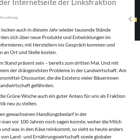
r Internetseite der Linksfraktion
Solidarisches EUropa -
Mosaiklinke Perspektiven
n Bundestag
 locken auch in diesem Jahr wieder tausende Stände
rden sich über neue Produkte und Entwicklungen im
informieren, mit Herstellern ins Gespräch kommen und
n an Ort und Stelle kosten.
m Stand präsent sein – bereits zum dritten Mal. Und mit
inem der drängendsten Probleme in der Landwirtschaft: Am
smittel-Discounter, die die Existenz vieler Bäuerinnen
Landwirtschaft gefährden.
die Grüne Woche auch ein guter Anlass für uns als Fraktion
ik neu zu stellen.
den gewachsenen Handlungsbedarf in der
 man vor 100 Jahren noch sagen konnte, woher die Milch
 und was in den Käse reinkommt, so sieht es heute anders
ng von Land- und Ernährungswirtschaft sowie globaler