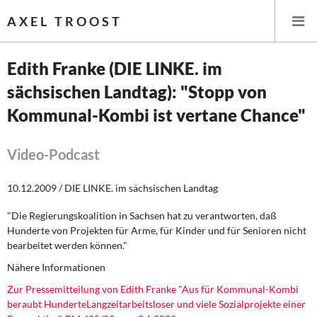
AXEL TROOST
Edith Franke (DIE LINKE. im
sächsischen Landtag): "Stopp von
Startseite
Kommunal-Kombi ist vertane Chance"
Themen
Video-Podcast
Leitlinien linker Wirtschafts- und Finanzpolitik
10.12.2009 / DIE LINKE. im sächsischen Landtag
Wirtschaftspolitik
"Die Regierungskoalition in Sachsen hat zu verantworten, daß
Steuer- und Finanzpolitik
Hunderte von Projekten für Arme, für Kinder und für Senioren nicht
bearbeitet werden können."
Öffentliche Infrastruktur und Daseinsvorsorge
Nähere Informationen
Zur Pressemitteilung von Edith Franke "Aus für Kommunal-Kombi
Eurokrise und Griechenland
beraubt HunderteLangzeitarbeitsloser und viele Sozialprojekte einer