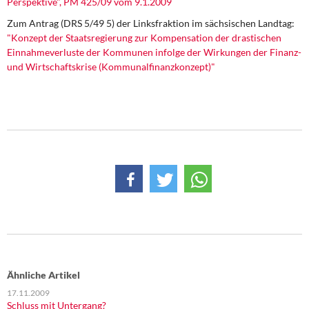
Perspektive", PM 425/09 vom 9.1.2009
DIE LINKE
Zum Antrag (DRS 5/49 5) der Linksfraktion im sächsischen Landtag:
"Konzept der Staatsregierung zur Kompensation der drastischen
Weitere Themen
Einnahmeverluste der Kommunen infolge der Wirkungen der Finanz-
und Wirtschaftskrise (Kommunalfinanzkonzept)"
Memo-Gruppe
Institut Solidarische Moderne
Rosa-Luxemburg-Stiftung
Über mich
Kontakt
Ähnliche Artikel
17.11.2009
Schluss mit Untergang?