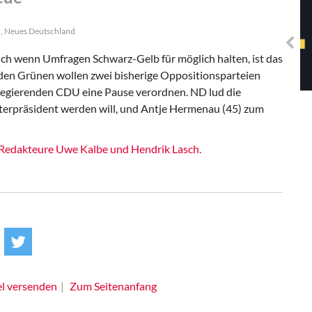
Solidarisches EUropa -
Mosaiklinke Perspektiven
h, Neues Deutschland
ch wenn Umfragen Schwarz-Gelb für möglich halten, ist das
 den Grünen wollen zwei bisherige Oppositionsparteien
regierenden CDU eine Pause verordnen. ND lud die
terpräsident werden will, und Antje Hermenau (45) zum
-Redakteure Uwe Kalbe und Hendrik Lasch.
el versenden
Zum Seitenanfang