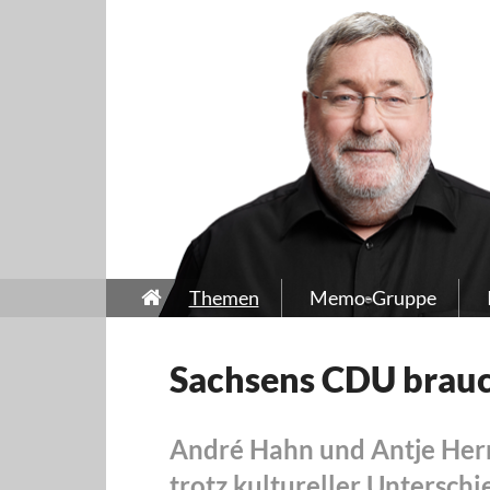
Themen
Memo-Gruppe
Sachsens CDU brauc
André Hahn und Antje Her
trotz kultureller Unterschi