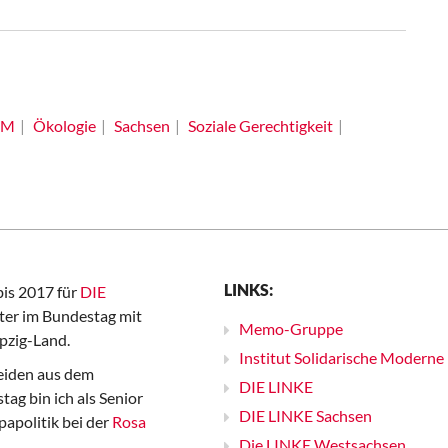
SM
Ökologie
Sachsen
Soziale Gerechtigkeit
LINKS:
bis 2017 für
DIE
er im Bundestag mit
Memo-Gruppe
pzig-Land.
Institut Solidarische Moderne
iden aus dem
DIE LINKE
ag bin ich als Senior
DIE LINKE Sachsen
papolitik bei der
Rosa
Die LINKE Westsachsen