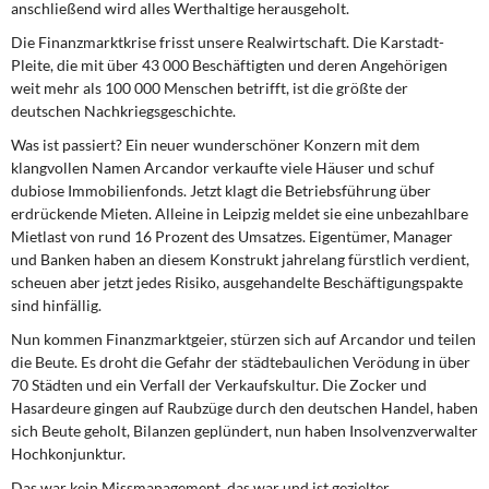
anschließend wird alles Werthaltige herausgeholt.
DIE LINKE
Die Finanzmarktkrise frisst unsere Realwirtschaft. Die Karstadt-
Weitere Themen
Pleite, die mit über 43 000 Beschäftigten und deren Angehörigen
weit mehr als 100 000 Menschen betrifft, ist die größte der
deutschen Nachkriegsgeschichte.
Memo-Gruppe
Was ist passiert? Ein neuer wunderschöner Konzern mit dem
Institut Solidarische Moderne
klangvollen Namen Arcandor verkaufte viele Häuser und schuf
dubiose Immobilienfonds. Jetzt klagt die Betriebsführung über
erdrückende Mieten. Alleine in Leipzig meldet sie eine unbezahlbare
Rosa-Luxemburg-Stiftung
Mietlast von rund 16 Prozent des Umsatzes. Eigentümer, Manager
und Banken haben an diesem Konstrukt jahrelang fürstlich verdient,
Über mich
scheuen aber jetzt jedes Risiko, ausgehandelte Beschäftigungspakte
sind hinfällig.
Kontakt
Nun kommen Finanzmarktgeier, stürzen sich auf Arcandor und teilen
die Beute. Es droht die Gefahr der städtebaulichen Verödung in über
70 Städten und ein Verfall der Verkaufskultur. Die Zocker und
Hasardeure gingen auf Raubzüge durch den deutschen Handel, haben
sich Beute geholt, Bilanzen geplündert, nun haben Insolvenzverwalter
Hochkonjunktur.
Das war kein Missmanagement, das war und ist gezielter