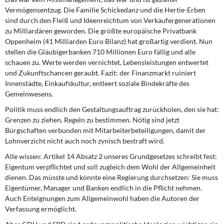
Vermögensentzug. Die Familie Schickedanz und die Hertie-Erben
sind durch den Fleiß und Ideenreichtum von Verkäufergenerationen
zu Milliardären geworden. Die größte europäische Privatbank
Oppenheim (41 Milliarden Euro Bilanz) hat großartig verdient. Nun
stellen die Gläubigerbanken 710 Millionen Euro fällig und alle
schauen zu. Werte werden vernichtet, Lebensleistungen entwertet
und Zukunftschancen geraubt. Fazit: der Finanzmarkt ruiniert
Innenstädte, Einkaufskultur, entleert soziale Bindekräfte des
Gemeinwesens.
Politik muss endlich den Gestaltungsauftrag zurückholen, den sie hat:
Grenzen zu ziehen, Regeln zu bestimmen. Nötig sind jetzt
Bürgschaften verbunden mit Mitarbeiterbeteiligungen, damit der
Lohnverzicht nicht auch noch zynisch bestraft wird.
Alle wissen: Artikel 14 Absatz 2 unseres Grundgesetzes schreibt fest:
Eigentum verpflichtet und soll zugleich dem Wohl der Allgemeinheit
dienen. Das müsste und könnte eine Regierung durchsetzen: Sie muss
Eigentümer, Manager und Banken endlich in die Pflicht nehmen.
Auch Enteignungen zum Allgemeinwohl haben die Autoren der
Verfassung ermöglicht.