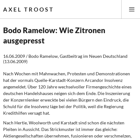
AXEL TROOST
Bodo Ramelow: Wie Zitronen
ausgepresst
Startseite
16.06.2009 / Bodo Ramelow, Gastbeitrag im Neuen Deutschland
Themen
(13.06.2009)
Leitlinien linker Wirtschafts- und Finanzpolitik
Nach Wochen mit Mahnwachen, Protesten und Demonstrationen
hat der vormals Quelle-Karstadt-Konzern Arcandor Insolvenz
Wirtschaftspolitik
angemeldet. Über 120 Jahre wechselvoller Firmengeschichte eines
deutschen Handelshauses neigen sich dem Ende. Die Inszenierung
der Konzernlenker erweckte bei vielen Bürgern den Eindruck, die
Steuer- und Finanzpolitik
Schuld für die Insolvenz läge bei der Politik, weil die Regierung
Kredithilfen versagt hat.
Öffentliche Infrastruktur und Daseinsvorsorge
Nach Hertie, Woolworth und Karstadt sind schon die nächsten
Eurokrise und Griechenland
Pleiten in Aussicht. Das Strickmuster ist immer das gleiche:
Aktiengesellschaften übernehmen, fusionieren oder verschmelzen,