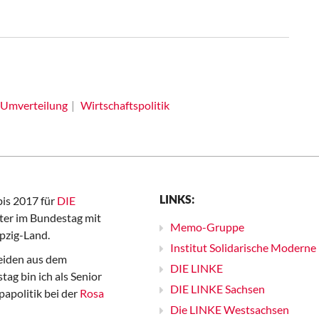
Umverteilung
Wirtschaftspolitik
LINKS:
bis 2017 für
DIE
er im Bundestag mit
Memo-Gruppe
pzig-Land.
Institut Solidarische Moderne
iden aus dem
DIE LINKE
ag bin ich als Senior
DIE LINKE Sachsen
papolitik bei der
Rosa
Die LINKE Westsachsen