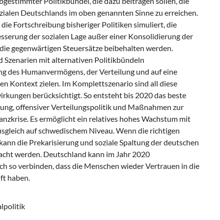
gestimmter Politikbündel, die dazu beitragen sollen, die
zialen Deutschlands im oben genannten Sinne zu erreichen.
ie Fortschreibung bisheriger Politiken simuliert, die
serung der sozialen Lage außer einer Konsolidierung der
 die gegenwärtigen Steuersätze beibehalten werden.
Szenarien mit alternativen Politikbündeln
ung des Humanvermögens, der Verteilung und auf eine
en Kontext zielen. Im Komplettszenario sind all diese
irkungen berücksichtigt. So entsteht bis 2020 das beste
ldung, offensiver Verteilungspolitik und Maßnahmen zur
anzkrise. Es ermöglicht ein relatives hohes Wachstum mit
usgleich auf schwedischem Niveau. Wenn die richtigen
ann die Prekarisierung und soziale Spaltung der deutschen
acht werden. Deutschland kann im Jahr 2020
ich so verbinden, dass die Menschen wieder Vertrauen in die
ft haben.
lpolitik