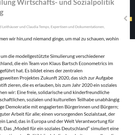
lung Wirtschafts- und Sozialpolitik
Solidarisches EUropa -
Mosaiklinke Perspektiven
g
rd Leithäuser und Claudia Temps, Expertisen und Dokumentationen,
men wir hin,und niemand ginge, um mal zu schauen, wohin
h um die modellgestützte Simulierung verschiedener
chland, die ein Team von Klaus Bartsch Econometrics im
eführt hat. Es bildet eines der zentralen
gsweiten Projektes Zukunft 2020, das sich zur Aufgabe
tifi zieren, die es erlauben, bis zum Jahr 2020 ein soziales
en wir: Eine freie, solidarische und kinderfreundliche
schaftlichen, sozialen und kulturellen Teilhabe unabhängig
ige Demokratie mit engagierten Bürgerinnen und Bürgern;
ter Arbeit für alle; einen vorsorgenden Sozialstaat, der
in Land, das in Europa und der Welt Verantwortung für
. Das „Modell für ein soziales Deutschland“ simuliert eine