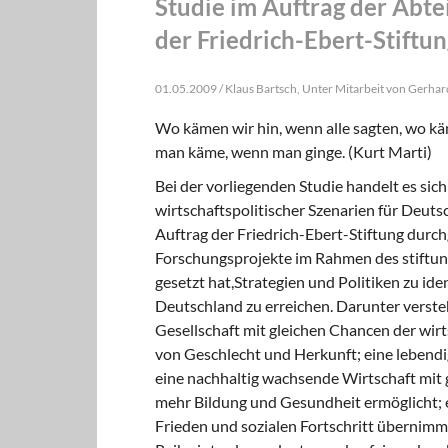
Studie im Auftrag der Abtei
der Friedrich-Ebert-Stiftun
01.05.2009 / Klaus Bartsch, Unter Mitarbeit von Gerha
Wo kämen wir hin, wenn alle sagten, wo kä
man käme, wenn man ginge. (Kurt Marti)
Bei der vorliegenden Studie handelt es sic
wirtschaftspolitischer Szenarien für Deuts
Auftrag der Friedrich-Ebert-Stiftung durchg
Forschungsprojekte im Rahmen des stiftun
gesetzt hat,Strategien und Politiken zu iden
Deutschland zu erreichen. Darunter versteh
Gesellschaft mit gleichen Chancen der wirt
von Geschlecht und Herkunft; eine lebend
eine nachhaltig wachsende Wirtschaft mit gu
mehr Bildung und Gesundheit ermöglicht; e
Frieden und sozialen Fortschritt übernimmt