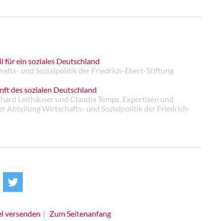
 für ein soziales Deutschland
afts- und Sozialpolitik der Friedrich-Ebert-Stiftung
nft des sozialen Deutschland
rhard Leithäuser und Claudia Temps, Expertisen und
 Abteilung Wirtschafts- und Sozialpolitik der Friedrich-
el versenden
Zum Seitenanfang