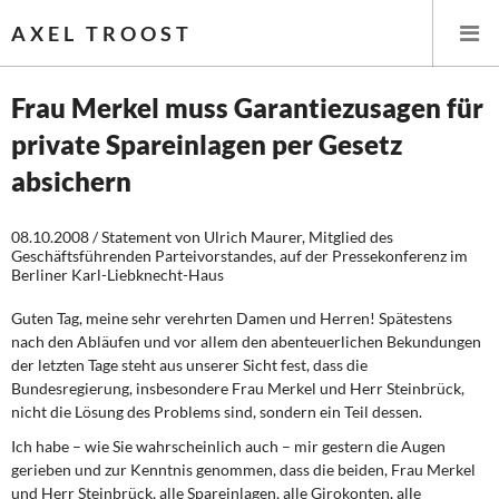
AXEL TROOST
Frau Merkel muss Garantiezusagen für
private Spareinlagen per Gesetz
Startseite
absichern
Themen
08.10.2008 / Statement von Ulrich Maurer, Mitglied des
Geschäftsführenden Parteivorstandes, auf der Pressekonferenz im
Leitlinien linker Wirtschafts- und Finanzpolitik
Berliner Karl-Liebknecht-Haus
Wirtschaftspolitik
Guten Tag, meine sehr verehrten Damen und Herren! Spätestens
nach den Abläufen und vor allem den abenteuerlichen Bekundungen
Steuer- und Finanzpolitik
der letzten Tage steht aus unserer Sicht fest, dass die
Bundesregierung, insbesondere Frau Merkel und Herr Steinbrück,
Öffentliche Infrastruktur und Daseinsvorsorge
nicht die Lösung des Problems sind, sondern ein Teil dessen.
Ich habe – wie Sie wahrscheinlich auch – mir gestern die Augen
Eurokrise und Griechenland
gerieben und zur Kenntnis genommen, dass die beiden, Frau Merkel
und Herr Steinbrück, alle Spareinlagen, alle Girokonten, alle