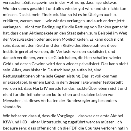
versuchen, Zeit zu gewinnen in der Hoffnung, dass irgendetwas
Wundersames geschieht und alles wieder gut wird und sie nichts tun
müssen. Das ist mein Eindruck. Nur so ist es im Übrigen auch zu
erklären, warum man – wie wir das verlangen und auch andere jetzt
verlangen – nicht zur Bedingung für die Rettung von Banken gemacht
hat, dass dann Aktienpakete an den Staat gehen, zum Beispiel im Weg
der Vorzugsaktien oder anderen Möglichkeiten. Es kann doch nicht
sein, dass mit dem Geld und dem Risiko des Steuerzahlers diese
Institute gerettet werden, die Verluste werden sozialisiert, und
danach verdienen, wenn sie Glück haben, die Herrschaften wieder
Geld und deren Gewinn wird dann wieder privatisiert. Das kann nicht
sein. Alles, was bisher in Deutschland gelaufen ist, sind
Rettungsaktionen ohne jede Gegenleistung. Das ist vollkommen
unakzeptabel. In einem Land, in dem dieser Tage wieder festgestellt
worden ist, dass Hartz IV gerade für das nackte Überleben reicht und
nicht für die Teilnahme am kulturellen und sozialen Leben von
Menschen, ist dieses Verhalten der Bundesregierung besonders
skandalös.
Wir beharren darauf, dass die Vorgänge – das war der erste Akt bei
KfW und IKB – einer Untersuchung zugeführt werden müssen. Ich
bedaure sehr, dass offensichtlich die FDP die Courage verloren hat in