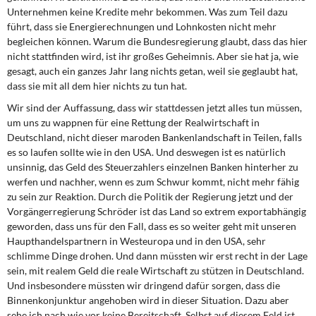
Unternehmen keine Kredite mehr bekommen. Was zum Teil dazu
führt, dass sie Energierechnungen und Lohnkosten nicht mehr
begleichen können. Warum die Bundesregierung glaubt, dass das hier
nicht stattfinden wird, ist ihr großes Geheimnis. Aber sie hat ja, wie
gesagt, auch ein ganzes Jahr lang nichts getan, weil sie geglaubt hat,
dass sie mit all dem hier nichts zu tun hat.
Wir sind der Auffassung, dass wir stattdessen jetzt alles tun müssen,
um uns zu wappnen für eine Rettung der Realwirtschaft in
Deutschland, nicht dieser maroden Bankenlandschaft in Teilen, falls
es so laufen sollte wie in den USA. Und deswegen ist es natürlich
unsinnig, das Geld des Steuerzahlers einzelnen Banken hinterher zu
werfen und nachher, wenn es zum Schwur kommt, nicht mehr fähig
zu sein zur Reaktion. Durch die Politik der Regierung jetzt und der
Vorgängerregierung Schröder ist das Land so extrem exportabhängig
geworden, dass uns für den Fall, dass es so weiter geht mit unseren
Haupthandelspartnern in Westeuropa und in den USA, sehr
schlimme Dinge drohen. Und dann müssten wir erst recht in der Lage
sein, mit realem Geld die reale Wirtschaft zu stützen in Deutschland.
Und insbesondere müssten wir dringend dafür sorgen, dass die
Binnenkonjunktur angehoben wird in dieser Situation. Dazu aber
sehe ich nach wie vor keine Bereitschaft. Selbst auf diesem Feld ist