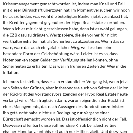
Krisenmanagement gemacht worden ist, indem man Knall und Fall
mit dieser Bürgschaft überzogen hat. Im Moment versuchen wir noch
herauszufinden, was wohl die beteiligten Banken jetzt veranlasst hat,
ihr Kreditengagement gegenüber der Hypo Real Estate zu erhöhen.
Wenn ich es mir richtig erschlossen habe, dann ist es wohl gelungen,
die EZB dazu zu drängen, Wertpapiere, die sie vorher für nicht
werthaltig gehalten hat, als Sicherheit zu akzeptieren. Wenn das so
wäre, wäre das auch ein gefährlicher Weg, weil es dann eine
besondere Form der Geldschöpfung wäre. Leider ist es so, dass
Notenbanken sogar Gelder zur Verfügung stellen können, ohne
Sicherheiten zu erhalten. Das war in früheren Zeiten der Weg in die
Inflation.
Ich muss feststellen, dass es ein erstaunlicher Vorgang ist, wenn jetzt
von Seiten der Grünen, aber insbesondere auch von Seiten der Union
der Rücktritt des Vorstandsvorsitzenden der Hypo Real Estate heute
verlangt wird. Man fragt sich dann, warum eigentlich der Rücktritt
eines Managements, das nach Aussagen des Bundesfinanzministers
ihn getäuscht habe, nicht zur Bedingung zur Vergabe einer
Bürgschaft gemacht worden ist. Das ist offensichtlich nicht der Fall.
Deswegen offenbart diese vollmundige Kritik bei gleichzeitiger
eigener Handlungsunfähigkeit auch nur Hilflosigkeit. Und deswegen