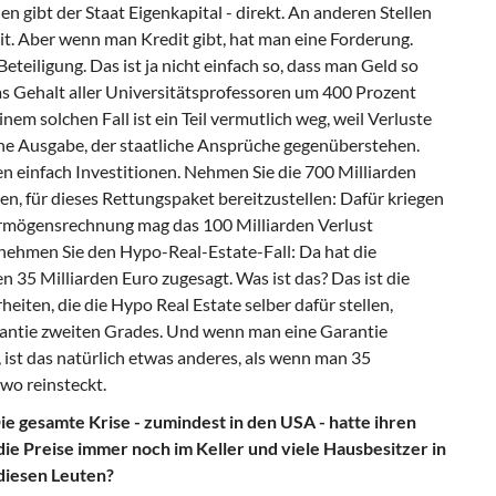
en gibt der Staat Eigenkapital - direkt. An anderen Stellen
izit. Aber wenn man Kredit gibt, hat man eine Forderung.
teiligung. Das ist ja nicht einfach so, dass man Geld so
as Gehalt aller Universitätsprofessoren um 400 Prozent
em solchen Fall ist ein Teil vermutlich weg, weil Verluste
 eine Ausgabe, der staatliche Ansprüche gegenüberstehen.
en einfach Investitionen. Nehmen Sie die 700 Milliarden
n, für dieses Rettungspaket bereitzustellen: Dafür kriegen
ermögensrechnung mag das 100 Milliarden Verlust
 nehmen Sie den Hypo-Real-Estate-Fall: Da hat die
5 Milliarden Euro zugesagt. Was ist das? Das ist die
heiten, die die Hypo Real Estate selber dafür stellen,
rantie zweiten Grades. Und wenn man eine Garantie
 ist das natürlich etwas anderes, als wenn man 35
wo reinsteckt.
Die gesamte Krise - zumindest in den USA - hatte ihren
ie Preise immer noch im Keller und viele Hausbesitzer in
 diesen Leuten?