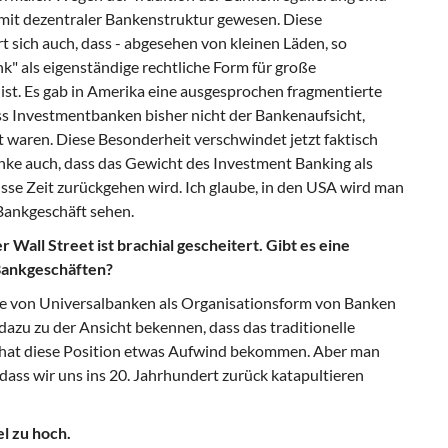
mit dezentraler Bankenstruktur gewesen. Diese
rt sich auch, dass - abgesehen von kleinen Läden, so
" als eigenständige rechtliche Form für große
st. Es gab in Amerika eine ausgesprochen fragmentierte
ss Investmentbanken bisher nicht der Bankenaufsicht,
t waren. Diese Besonderheit verschwindet jetzt faktisch
enke auch, dass das Gewicht des Investment Banking als
sse Zeit zurückgehen wird. Ich glaube, in den USA wird man
 Bankgeschäft sehen.
 Wall Street ist brachial gescheitert. Gibt es eine
Bankgeschäften?
dee von Universalbanken als Organisationsform von Banken
dazu zu der Ansicht bekennen, dass das traditionelle
nn hat diese Position etwas Aufwind bekommen. Aber man
, dass wir uns ins 20. Jahrhundert zurück katapultieren
l zu hoch.