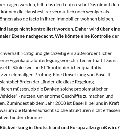
ertragen werden, hilft das den Leuten sehr. Das nimmt den
n können die Hausbesitzer vermutlich noch weniger als
önnen also de facto in ihren Immobilien wohnen bleiben.
ind lange nicht kontrolliert worden. Daher wird über eine
onaler Ebene nachgedacht. Wie könnte eine Kontrolle der
Sachverhalt richtig und gleichzeitig ein außerordentlicher
derte Eigenkapitalunterlegungsvorschriften enthält. Das ist
el II. Säule zwei heißt "kontinuierlicher qualitativ-
tz zur einmaligen Prüfung. Eine Umsetzung von Basel II
fsichtsbehörden der Länder, die diese Regelung
lieren müssen, ob die Banken solche problematischen
 Vehicles" - nutzen, um enorme Geschäfte zu machen und
n. Zumindest ab dem Jahr 2008 ist Basel II bei uns in Kraft
 warum die Bankenaufsicht solche Strukturen nicht erfassen
cht verhindern könnte.
ie Rückwirkung in Deutschland und Europa allzu groß wird?