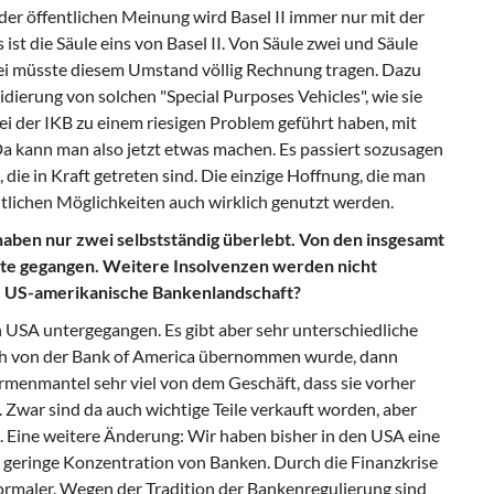
 der öffentlichen Meinung wird Basel II immer nur mit der
ist die Säule eins von Basel II. Von Säule zwei und Säule
ei müsste diesem Umstand völlig Rechnung tragen. Dazu
idierung von solchen "Special Purposes Vehicles", wie sie
i der IKB zu einem riesigen Problem geführt haben, mit
Da kann man also jetzt etwas machen. Es passiert sozusagen
ie in Kraft getreten sind. Die einzige Hoffnung, die man
chtlichen Möglichkeiten auch wirklich genutzt werden.
ben nur zwei selbstständig überlebt. Von den insgesamt
eite gegangen. Weitere Insolvenzen werden nicht
ie US-amerikanische Bankenlandschaft?
 USA untergegangen. Es gibt aber sehr unterschiedliche
h von der Bank of America übernommen wurde, dann
rmenmantel sehr viel von dem Geschäft, dass sie vorher
 Zwar sind da auch wichtige Teile verkauft worden, aber
 Eine weitere Änderung: Wir haben bisher in den USA eine
geringe Konzentration von Banken. Durch die Finanzkrise
ormaler. Wegen der Tradition der Bankenregulierung sind