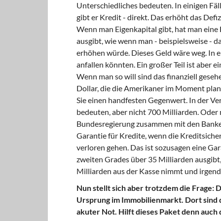
Unterschiedliches bedeuten. In einigen Fäll
gibt er Kredit - direkt. Das erhöht das Def
Wenn man Eigenkapital gibt, hat man eine Be
ausgibt, wie wenn man - beispielsweise - d
erhöhen würde. Dieses Geld wäre weg. In ein
anfallen könnten. Ein großer Teil ist aber
Wenn man so will sind das finanziell geseh
Dollar, die die Amerikaner im Moment plane
Sie einen handfesten Gegenwert. In der V
bedeuten, aber nicht 700 Milliarden. Oder
Bundesregierung zusammen mit den Banken 3
Garantie für Kredite, wenn die Kreditsicher
verloren gehen. Das ist sozusagen eine Ga
zweiten Grades über 35 Milliarden ausgibt,
Milliarden aus der Kasse nimmt und irgend
Nun stellt sich aber trotzdem die Frage: 
Ursprung im Immobilienmarkt. Dort sind d
akuter Not. Hilft dieses Paket denn auch