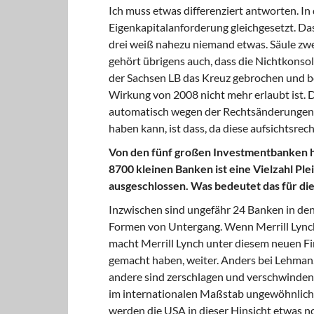
Ich muss etwas differenziert antworten. In
Eigenkapitalanforderung gleichgesetzt. Das 
drei weiß nahezu niemand etwas. Säule zw
gehört übrigens auch, dass die Nichtkonsol
der Sachsen LB das Kreuz gebrochen und be
Wirkung von 2008 nicht mehr erlaubt ist. 
automatisch wegen der Rechtsänderungen, d
haben kann, ist dass, da diese aufsichtsre
Von den fünf großen Investmentbanken ha
8700 kleinen Banken ist eine Vielzahl Pl
ausgeschlossen. Was bedeutet das für d
Inzwischen sind ungefähr 24 Banken in den
Formen von Untergang. Wenn Merrill Lync
macht Merrill Lynch unter diesem neuen Fi
gemacht haben, weiter. Anders bei Lehman.
andere sind zerschlagen und verschwinden.
im internationalen Maßstab ungewöhnlich 
werden die USA in dieser Hinsicht etwas n