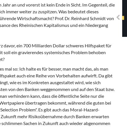
Solidarisches EUropa -
n Jahr an und vorerst ist kein Ende in Sicht. Im Gegenteil, die
Mosaiklinke Perspektiven
ich immer weiter zu zuspitzen. Was bedeutet dieses
führende Wirtschaftsmacht? Prof. Dr. Reinhard Schmidt von
issance des Rheinischen Kapitalismus und ein Niedergang
z davor, ein 700 Milliarden Dollar schweres Hilfspaket für
t soll ein gravierendes systemisches Problem behoben
et?
es mal so: Ich halte es für besser, man macht das, als man
Hilfspaket auch eine Reihe von Vorbehalten aufwirft. Da gibt
ngt, wie es im Konkreten ausgestaltet wird, wie sich
rlusten von den Banken weggenommen und auf den Staat bzw.
an verhindern kann, dass die öffentliche Seite nur die
n Wertpapiere übertragen bekommt, während die guten bei
 Selection Problem". Es gibt auch das Moral-Hazard-
 in Zukunft mehr Risikoübernahme durch Banken erwarten
 die schlimmen Sachen in Zukunft auch wieder abgenommen