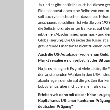
Ja, und es gibt natürlich auch bei diesen
Finanzinnovationen eine Reihe von enorm p
soll auch vielleicht sehen, dass diese Kris
anschauen, so schlimm ist wie die von 192
die Selbstmordrate unter Bankern, auf Unte
gibt einen Abschirmmechanismus - und den
Globalisierung. Die Ursache der Krise ist al
gravierende Finanzkrise nicht zu einer Wirt
Auch die US-Autobauer wollen nun Geld. D
Markt reguliere sich selbst. Ist der Bittg
Na ja, es ist logisch Es gibt viele Leute, d
den anstehenden Wahlen in den USA - sind
abzukriegen, den sie auf die großen Banken 
Lobbyismus, aber nicht viel mehr als das.
Erleben wir denn mit dieser Krise - zuge
Kapitalismus US-amerikanischer Prägung 
deutscher Prägung?