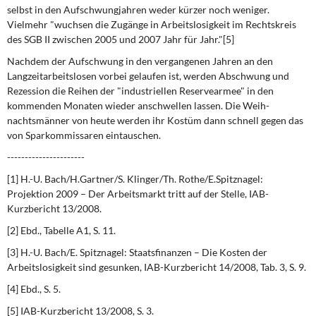
selbst in den Aufschwungjahren weder kürzer noch weniger.
Vielmehr "wuchsen die Zugänge in Arbeitslosigkeit im Rechtskreis
des SGB II zwischen 2005 und 2007 Jahr für Jahr."[5]
Nachdem der Aufschwung
in den vergangenen Jahren an den
Langzeitarbeitslosen vorbei gelaufen ist, werden Abschwung und
Rezession die Reihen der "industriellen Reservearmee" in den
kommenden Monaten wieder anschwellen lassen. Die Weih­
nachtsmänner von heute werden ihr Kostüm dann schnell gegen das
von Sparkommis­saren eintauschen.
----------------------
[1] H.-U. Bach/H.Gartner/S. Klinger/Th. Rothe/E.Spitznagel:
Projektion 2009 – Der Arbeitsmarkt tritt auf der Stelle, IAB-
Kurzbericht 13/2008.
[2] Ebd., Tabelle A1, S. 11.
[3] H.-U. Bach/E. Spitznagel: Staatsfinanzen – Die Kosten der
Arbeitslosigkeit sind gesunken, IAB-Kurzbericht 14/2008, Tab. 3, S. 9.
[4] Ebd., S. 5.
[5] IAB-Kurzbericht 13/2008, S. 3.