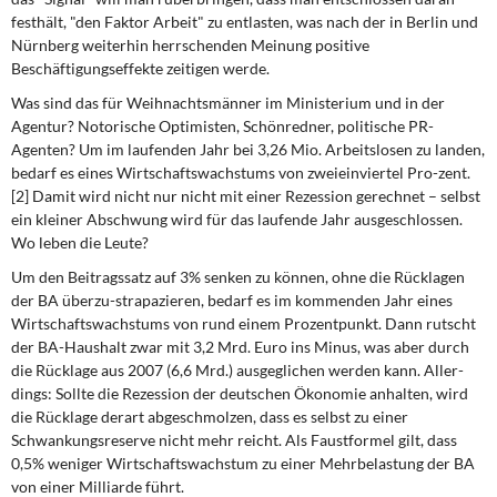
festhält, "den Faktor Arbeit" zu entlasten, was nach der in Berlin und
Nürnberg weiterhin herrschen­den Meinung positive
Beschäftigungseffekte zeitigen werde.
Was sind das für Weihnachtsmänner
im Ministerium und in der
Agentur? Notorische Optimisten, Schönredner, politische PR-
Agenten? Um im laufenden Jahr bei 3,26 Mio. Arbeitslosen zu landen,
bedarf es eines Wirtschaftswachstums von zweieinviertel Pro-zent.
[2] Damit wird nicht nur nicht mit einer Rezession gerechnet – selbst
ein kleiner Abschwung wird für das laufende Jahr ausgeschlossen.
Wo leben die Leute?
Um den Beitragssatz auf 3% senken
zu können, ohne die Rücklagen
der BA überzu-strapazieren, bedarf es im kommenden Jahr eines
Wirtschaftswachstums von rund ei­nem Prozentpunkt. Dann rutscht
der BA-Haushalt zwar mit 3,2 Mrd. Euro ins Minus, was aber durch
die Rücklage aus 2007 (6,6 Mrd.) ausgeglichen werden kann. Aller­
dings: Sollte die Rezession der deutschen Ökonomie anhalten, wird
die Rücklage derart abgeschmolzen, dass es selbst zu einer
Schwankungsreserve nicht mehr reicht. Als Faustformel gilt, dass
0,5% weniger Wirtschaftswachstum zu einer Mehrbelastung der BA
von einer Milliarde führt.