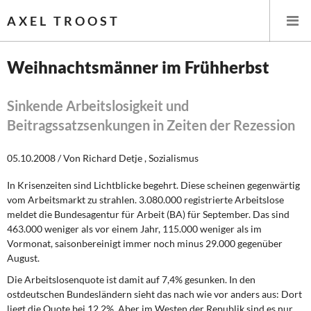
AXEL TROOST
Weihnachtsmänner im Frühherbst
Startseite
Sinkende Arbeitslosigkeit und
Beitragssatzsenkungen in Zeiten der Rezession
Themen
05.10.2008 / Von Richard Detje , Sozialismus
Leitlinien linker Wirtschafts- und Finanzpolitik
In Krisenzeiten sind Lichtblicke begehrt. Diese scheinen gegenwärtig
Wirtschaftspolitik
vom Arbeitsmarkt zu strahlen. 3.080.000 registrierte Arbeitslose
meldet die Bundesagentur für Arbeit (BA) für September. Das sind
Steuer- und Finanzpolitik
463.000 weniger als vor einem Jahr, 115.000 weniger als im
Vormonat, saisonbereinigt immer noch minus 29.000 gegenüber
Öffentliche Infrastruktur und Daseinsvorsorge
August.
Die Arbeitslosenquote
ist damit auf 7,4% gesunken. In den
Eurokrise und Griechenland
ostdeutschen Bundeslän­dern sieht das nach wie vor anders aus: Dort
liegt die Quote bei 12,2%. Aber im Westen der Republik sind es nur