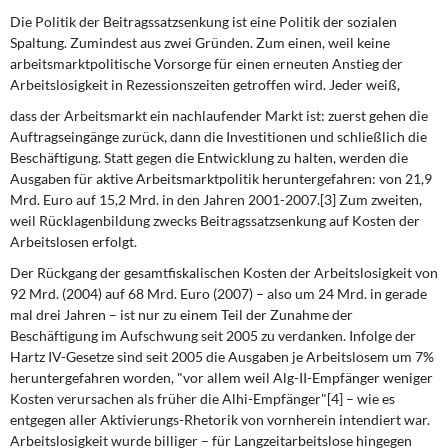
Die Politik der Beitragssatzsenkung
ist eine Politik der sozialen
Spaltung. Zumindest aus zwei Gründen. Zum einen, weil keine
arbeitsmarktpolitische Vorsorge für einen er­neuten Anstieg der
Arbeitslosigkeit in Rezessionszeiten getroffen wird. Jeder weiß,
dass der Arbeitsmarkt ein nachlaufender Markt ist: zuerst gehen die
Auftragseingänge zurück, dann die Investitionen und schließlich die
Beschäftigung. Statt gegen die Ent­wicklung zu halten, werden die
Ausgaben für aktive Arbeitsmarktpolitik heruntergefah­ren: von 21,9
Mrd. Euro auf 15,2 Mrd. in den Jahren 2001-2007.[3] Zum zweiten,
weil Rücklagenbildung zwecks Beitragssatzsenkung auf Kosten der
Arbeitslosen erfolgt.
Der Rückgang der gesamtfiskalischen
Kosten der Arbeitslosigkeit von
92 Mrd. (2004) auf 68 Mrd. Euro (2007) – also um 24 Mrd. in gerade
mal drei Jahren – ist nur zu einem Teil der Zunahme der
Beschäftigung im Aufschwung seit 2005 zu verdanken. Infolge der
Hartz IV-Gesetze sind seit 2005 die Ausgaben je Arbeitslosem um 7%
herunterge­fahren worden, "vor allem weil Alg-II-Empfänger weniger
Kosten verursachen als früher die Alhi-Empfänger"[4] – wie es
entgegen aller Aktivierungs-Rhetorik von vornherein intendiert war.
Arbeitslosigkeit wurde billiger – für Langzeitarbeitslose hingegen