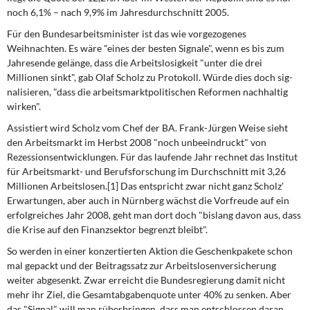
DIE LINKE
noch 6,1% – nach 9,9% im Jahresdurchschnitt 2005.
Für den Bundesarbeitsminister
ist das wie vorgezogenes
Weitere Themen
Weihnachten. Es wäre "ei­nes der besten Signale", wenn es bis zum
Jahresende gelänge, dass die Arbeitslosig­keit "unter die drei
Memo-Gruppe
Millionen sinkt", gab Olaf Scholz zu Protokoll. Würde dies doch sig­
nalisieren, "dass die arbeitsmarktpolitischen Reformen nachhaltig
Institut Solidarische Moderne
wirken".
Assistiert wird Scholz
vom Chef der BA. Frank-Jürgen Weise sieht
Rosa-Luxemburg-Stiftung
den Arbeitsmarkt im Herbst 2008 "noch unbeeindruckt" von
Rezessionsentwicklungen. Für das laufende Jahr rechnet das Institut
für Arbeitsmarkt- und Berufsforschung im Durchschnitt mit 3,26
Über mich
Millionen Arbeitslosen.[1] Das entspricht zwar nicht ganz Scholz'
Erwartungen, aber auch in Nürnberg wächst die Vorfreude auf ein
Kontakt
erfolgreiches Jahr 2008, geht man dort doch "bislang davon aus, dass
die Krise auf den Finanzsektor begrenzt bleibt".
So werden in einer konzertierten
Aktion die Geschenkpakete schon
mal gepackt und der Beitragssatz zur Arbeitslosenversicherung
weiter abgesenkt. Zwar erreicht die Bun­desregierung damit nicht
mehr ihr Ziel, die Gesamtabgabenquote unter 40% zu senken. Aber
das "Signal" will man rüberbringen, dass man entschlossen daran