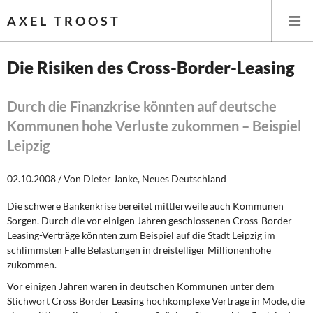
AXEL TROOST
Die Risiken des Cross-Border-Leasing
Startseite
Durch die Finanzkrise könnten auf deutsche
Kommunen hohe Verluste zukommen – Beispiel
Themen
Leipzig
Leitlinien linker Wirtschafts- und Finanzpolitik
02.10.2008 / Von Dieter Janke, Neues Deutschland
Wirtschaftspolitik
Die schwere Bankenkrise bereitet mittlerweile auch Kommunen
Sorgen. Durch die vor einigen Jahren geschlossenen Cross-Border-
Steuer- und Finanzpolitik
Leasing-Verträge könnten zum Beispiel auf die Stadt Leipzig im
schlimmsten Falle Belastungen in dreistelliger Millionenhöhe
Öffentliche Infrastruktur und Daseinsvorsorge
zukommen.
Vor einigen Jahren waren in deutschen Kommunen unter dem
Eurokrise und Griechenland
Stichwort Cross Border Leasing hochkomplexe Verträge in Mode, die