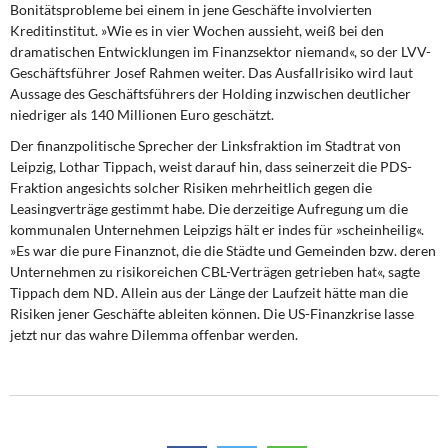
Bonitätsprobleme bei einem in jene Geschäfte involvierten
Kreditinstitut. »Wie es in vier Wochen aussieht, weiß bei den
dramatischen Entwicklungen im Finanzsektor niemand«, so der LVV-
Geschäftsführer Josef Rahmen weiter. Das Ausfallrisiko wird laut
Aussage des Geschäftsführers der Holding inzwischen deutlicher
niedriger als 140 Millionen Euro geschätzt.
Der finanzpolitische Sprecher der Linksfraktion im Stadtrat von
Leipzig, Lothar Tippach, weist darauf hin, dass seinerzeit die PDS-
Fraktion angesichts solcher Risiken mehrheitlich gegen die
Leasingverträge gestimmt habe. Die derzeitige Aufregung um die
kommunalen Unternehmen Leipzigs hält er indes für »scheinheilig«.
»Es war die pure Finanznot, die die Städte und Gemeinden bzw. deren
Unternehmen zu risikoreichen CBL-Verträgen getrieben hat«, sagte
Tippach dem ND. Allein aus der Länge der Laufzeit hätte man die
Risiken jener Geschäfte ableiten können. Die US-Finanzkrise lasse
jetzt nur das wahre Dilemma offenbar werden.