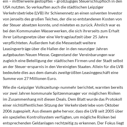
ein – mittlerweile gestopftes – großzügiges Steuerschlupfloch in den
DIE LINKE
USA nutzten. So verkauften auch die städtischen Leipziger
Verkehrsbetriebe (LVB) ihr Schienennetz an einen solventen Investor
Weitere Themen
von jenseits des großen Teiches, der die so entstandenen Kosten von
der Steuer absetzen konnte, und mieteten es zurück. Ähnlich war es
Memo-Gruppe
bei den Kommunalen Wasserwerken, die sich ihrerseits zum Erhalt
ihrer Leitungsnetze über eine Vertragslaufzeit über 25 Jahre
verpflichteten. Außerdem hat die Messestadt weitere
Institut Solidarische Moderne
Leasingverträge über die Hallen der in den neunziger Jahren
aufgebauten Neuen Messe. Gegenstand der Vereinbarungen war
Rosa-Luxemburg-Stiftung
zugleich eine Beteiligung der städtischen Firmen und der Stadt selbst
an der Steuer-ersparnis in den Vereinigten Staaten. Allein für die LVB
Über mich
bedeutete dies aus dem damals zweitgrößten Leasinggeschäft eine
Summe von 27 Millionen Euro.
Kontakt
Wie die »Leipziger Volkszeitung« nunmehr berichtet, warnten bereits
vor zwei Jahren kommunale Spitzenmanager vor möglichen Risiken
im Zusammenhang mit diesen Deals. Dem Blatt wurde das Protokoll
einer nichtöffentlichen Sitzung der Verkehrsbetriebe vom Oktober
2006 zugespielt. Aus diesem gehe hervor, dass die LVB seit 2005 über
ein spezielles Kontrollsystem verfügten, um mögliche Risiken bei
entsprechenden Geldanlagen rechtzeitig zu erkennen. Der Fokus liegt