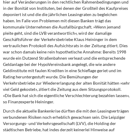
hier auf Veränderungen in den rechtlichen Rahmenbedingungen und
in der Bonität von Instituten, bei denen der Großteil des Kaufpreises
deponiert ist und die die jährlichen Leasingraten zu begleichen
haben. Im Falle von Problemen mit diesen Banken trägt das
kommunale Unternehmen die Ausfallbürgschaft. »Wenn jemand
pleite geht, sind die LVB verantwortlich«, wird der damalige
Geschäftsführer der Verkehrsbetriebe Klaus Heininger in dem
vertraulichen Protokoll des Aufsichtsrats in der Zeitung zitiert. Dies
war schon damals keine rein hypothetische Annahme: Bereits 1998
wurde ein Dutzend Straßenbahnen verleast und die entsprechende
Geldanlage bei der HypoVereinsbank angelegt, die wie andere
Geldinstitute mit faulen Krediten in eine Schieflage geriet und im
Rating heruntergestuft wurde. Die Bemühungen der
Verkehrsbetriebe zur Wiedererlangung der alten Bonität hätten »sehr
viel Geld gekostet«, zitiert die Zeitung aus dem Sitzungsprotokoll.
»Die Bank hat sich die eigentliche Verschlechterung bezahlen lassen«,
so Finanzexperte Heininger.
Durch die aktuelle Bankenkrise dürften die mit den Leasingverträgen
verbundenen Risiken noch erheblich gewachsen sein. Die Leipziger
Versorgungs- und Verkehrsgesellschaft (LVV), die Holding der
städtischen Betriebe, hat indes derzeit keinerlei Hinweise auf