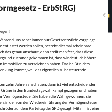
Solidarisches EUropa -
ormgesetz - ErbStRG)
Mosaiklinke Perspektiven
legen!
. Während uns sonst immer nur Gesetzentwürfe vorgelegt
entlastet werden sollen, besteht diesmal scheinbare
 das genau anschaut, dann stellt man fest, dass diese
grund zustande gekommen ist, dass wir deutlich höhere
 Immobilien zu verzeichnen haben. Das heißt nichts
rsenkung kommt, weil das eigentlich zu besteuernde
ten zehn Jahren anschauen, dann ist viel entscheidender:
nd Grüne in den Bundestagswahlkampf gezogen und haben
er Vermögensteuer. Sie haben die Wahl gewonnen; sie
fen, in der von der Wiedereinführung der Vermögensteuer
chröder auf dem Parteitag der SPD gesagt: Mit mir ist eine