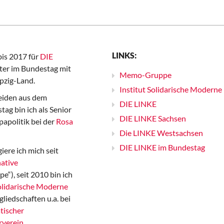
LINKS:
bis 2017 für
DIE
er im Bundestag mit
Memo-Gruppe
pzig-Land.
Institut Solidarische Moderne
iden aus dem
DIE LINKE
ag bin ich als Senior
DIE LINKE Sachsen
papolitik bei der
Rosa
Die LINKE Westsachsen
DIE LINKE im Bundestag
iere ich mich seit
ative
“), seit 2010 bin ich
Solidarische Moderne
gliedschaften u.a. bei
tischer
rverein