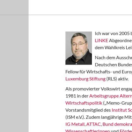
Ich war von 2005 
LINKE
Abgeordnet
dem Wahlkreis Lei
Nach dem Aussche
Deutschen Bundest
Fellow für Wirtschafts- und Euro
Luxemburg Stiftung
(RLS) aktiv.
Als promovierter Volkswirt engag
1981 in der
Arbeitsgruppe Altern
Wirtschaftspolitik
(„Memo-Gruppe
Vorstandsmitglied des
Institut 
(ISM e.V.). Zudem langjährige Mit
IG Metall
,
ATTAC
,
Bund demokra
WissenschaftlerInnen
und
Förde