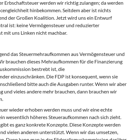
r Erbschaftsteuer werden wir richtig zulangen; da werden
engleichheit hinbekommen. Seitdem aber ist nichts
nd der Großen Koalition. Jetzt wird uns ein Entwurf
ral ist: keine Vermögensteuer und reduzierter
st mit uns Linken nicht machbar.
ingend das Steuermehraufkommen aus Vermögensteuer und
 Wir brauchen dieses Mehraufkommen für die Finanzierung
muskommission bestrebt ist, die
der einzuschränken. Die FDP ist konsequent, wenn sie
anschließend bitte auch die Ausgaben runter. Wenn wir aber
ung und vieles andere mehr brauchen, dann brauchen wir
n.
teuer wieder erhoben werden muss und wir eine echte
ein wesentlich höheres Steueraufkommen nach sich zieht.
ür gibt es ganz konkrete Konzepte. Diese Konzepte werden
nd vielen anderen unterstützt. Wenn wir das umsetzen,
en. Dann kann man in der Föderalismuskommission darüber