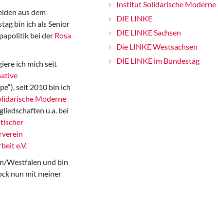
Institut Solidarische Moderne
iden aus dem
DIE LINKE
ag bin ich als Senior
DIE LINKE Sachsen
papolitik bei der
Rosa
Die LINKE Westsachsen
DIE LINKE im Bundestag
iere ich mich seit
ative
“), seit 2010 bin ich
Solidarische Moderne
gliedschaften u.a. bei
tischer
rverein
beit e.V.
n/Westfalen und bin
ock nun mit meiner