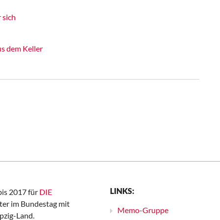
 sich
us dem Keller
LINKS:
bis 2017 für
DIE
er im Bundestag mit
Memo-Gruppe
pzig-Land.