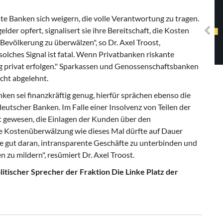
Solidarisches EUropa -
Mosaiklinke Perspektiven
ate Banken sich weigern, die volle Verantwortung zu tragen.
der opfert, signalisert sie ihre Bereitschaft, die Kosten
 Bevölkerung zu überwälzen", so Dr. Axel Troost,
 solches Signal ist fatal. Wenn Privatbanken riskante
g privat erfolgen." Sparkassen und Genossenschaftsbanken
cht abgelehnt.
ken sei finanzkräftig genug, hierfür sprächen ebenso die
tscher Banken. Im Falle einer Insolvenz von Teilen der
t gewesen, die Einlagen der Kunden über den
ne Kostenüberwälzung wie dieses Mal dürfte auf Dauer
e gut daran, intransparente Geschäfte zu unterbinden und
 zu mildern", resümiert Dr. Axel Troost.
litischer Sprecher der Fraktion Die Linke Platz der