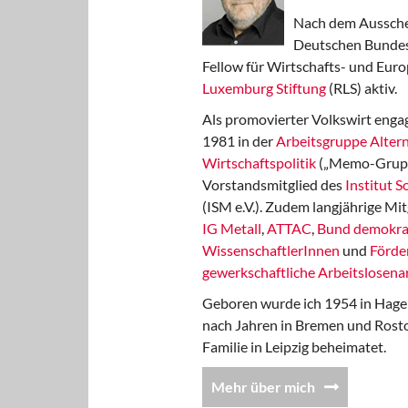
Nach dem Aussche
Deutschen Bundest
Fellow für Wirtschafts- und Euro
Luxemburg Stiftung
(RLS) aktiv.
Als promovierter Volkswirt engag
1981 in der
Arbeitsgruppe Altern
Wirtschaftspolitik
(„Memo-Gruppe
Vorstandsmitglied des
Institut 
(ISM e.V.). Zudem langjährige Mit
IG Metall
,
ATTAC
,
Bund demokra
WissenschaftlerInnen
und
Förde
gewerkschaftliche Arbeitslosenar
Geboren wurde ich 1954 in Hage
nach Jahren in Bremen und Rost
Familie in Leipzig beheimatet.
Mehr über mich