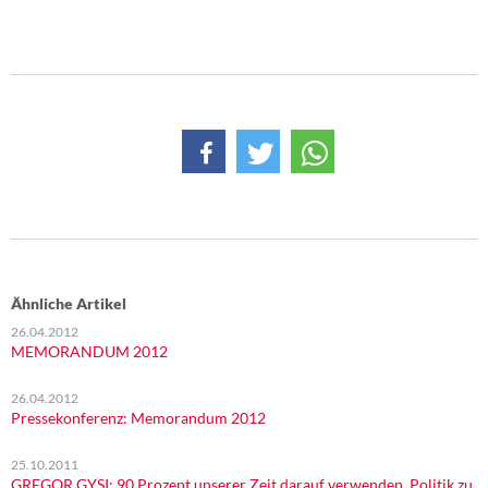
DIE LINKE
Weitere Themen
Memo-Gruppe
Institut Solidarische Moderne
Rosa-Luxemburg-Stiftung
Über mich
Ähnliche Artikel
Kontakt
26.04.2012
MEMORANDUM 2012
26.04.2012
Pressekonferenz: Memorandum 2012
25.10.2011
GREGOR GYSI: 90 Prozent unserer Zeit darauf verwenden, Politik zu