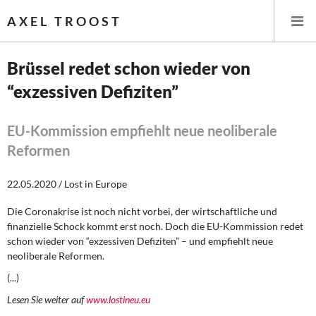
AXEL TROOST
Brüssel redet schon wieder von
“exzessiven Defiziten”
Startseite
Themen
EU-Kommission empfiehlt neue neoliberale
Reformen
Leitlinien linker Wirtschafts- und Finanzpolitik
22.05.2020 / Lost in Europe
Wirtschaftspolitik
Die Coronakrise ist noch nicht vorbei, der wirtschaftliche und
finanzielle Schock kommt erst noch. Doch die EU-Kommission redet
Steuer- und Finanzpolitik
schon wieder von “exzessiven Defiziten” – und empfiehlt neue
neoliberale Reformen.
Öffentliche Infrastruktur und Daseinsvorsorge
(...)
Eurokrise und Griechenland
Lesen Sie weiter auf
www.lostineu.eu