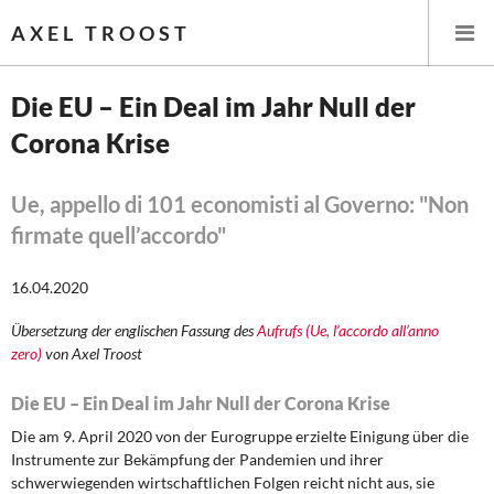
AXEL TROOST
Die EU – Ein Deal im Jahr Null der
Corona Krise
Startseite
Themen
Ue, appello di 101 economisti al Governo: "Non
firmate quell’accordo"
Leitlinien linker Wirtschafts- und Finanzpolitik
16.04.2020
Wirtschaftspolitik
Übersetzung der englischen Fassung des
Aufrufs (Ue, l’accordo all’anno
zero)
von Axel Troost
Steuer- und Finanzpolitik
Die EU – Ein Deal im Jahr Null der Corona Krise
Öffentliche Infrastruktur und Daseinsvorsorge
Die am 9. April 2020 von der Eurogruppe erzielte Einigung über die
Eurokrise und Griechenland
Instrumente zur Bekämpfung der Pandemien und ihrer
schwerwiegenden wirtschaftlichen Folgen reicht nicht aus, sie