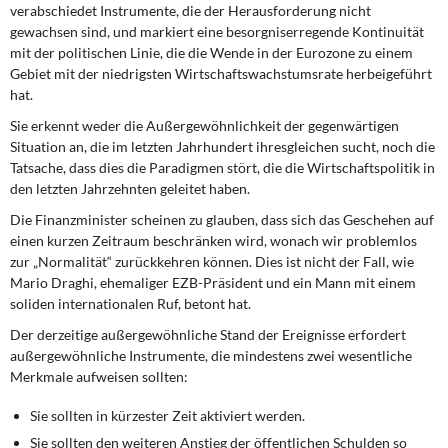
DIE LINKE
verabschiedet Instrumente, die der Herausforderung nicht
gewachsen sind, und markiert eine besorgniserregende Kontinuität
mit der politischen Linie, die die Wende in der Eurozone zu einem
Weitere Themen
Gebiet mit der niedrigsten Wirtschaftswachstumsrate herbeigeführt
hat.
Memo-Gruppe
Sie erkennt weder die Außergewöhnlichkeit der gegenwärtigen
Situation an, die im letzten Jahrhundert ihresgleichen sucht, noch die
Institut Solidarische Moderne
Tatsache, dass dies die Paradigmen stört, die die Wirtschaftspolitik in
den letzten Jahrzehnten geleitet haben.
Rosa-Luxemburg-Stiftung
Die Finanzminister scheinen zu glauben, dass sich das Geschehen auf
einen kurzen Zeitraum beschränken wird, wonach wir problemlos
Über mich
zur „Normalität“ zurückkehren können. Dies ist nicht der Fall, wie
Mario Draghi, ehemaliger EZB-Präsident und ein Mann mit einem
Kontakt
soliden internationalen Ruf, betont hat.
Der derzeitige außergewöhnliche Stand der Ereignisse erfordert
außergewöhnliche Instrumente, die mindestens zwei wesentliche
Merkmale aufweisen sollten:
Sie sollten in kürzester Zeit aktiviert werden.
Sie sollten den weiteren Anstieg der öffentlichen Schulden so