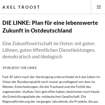
AXEL TROOST
DIE LINKE: Plan für eine lebenswerte
Zukunft in Ostdeutschland
Startseite
Themen
Eine Zukunftswirtschaft im Osten: mit guten
Löhnen, guten öffentlichen Dienstleistungen,
Leitlinien linker Wirtschafts- und Finanzpolitik
demokratisch und ökologisch
Wirtschaftspolitik
29.08.2019 / DIE LINKE
Steuer- und Finanzpolitik
Fast 30 Jahre nach der Vereinigung unterschiedet sich das Leben im
Osten der Bundesrepublik noch immer grundlegend von dem im
Öffentliche Infrastruktur und Daseinsvorsorge
Westen. Entscheidungen, die die Treuhand und die Politik des
sogenannten »Aufbau Ost« getroffen haben, bestimmen noch heute
die Entwicklungspfade der ostdeutschen Gesellschaft. Die
Eurokrise und Griechenland
Regionalförderung der vergangen Jahrzehnte, die Projekte, die aus