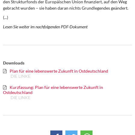
den Strukturfonds der Europäischen Union finanziert, auf den Weg
DIE LINKE
gebracht wurden – sie haben daran nichts Grundlegendes geändert.
Weitere Themen
(...)
Lesen Sie weiter im nachfolgenden PDF-Dokument
Memo-Gruppe
Institut Solidarische Moderne
Rosa-Luxemburg-Stiftung
Downloads
Plan für eine lebenswerte Zukunft in Ostdeutschland
Über mich
DIE LINKE
Kurzfassung: Plan für eine lebenswerte Zukunft in
Kontakt
Ostdeutschland
DIE LINKE