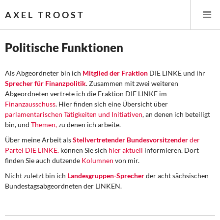
AXEL TROOST
Politische Funktionen
Startseite
Als Abgeordneter bin ich
Mitglied der Fraktion
DIE LINKE und ihr
Sprecher für Finanzpolitik
. Zusammen mit zwei weiteren
Themen
Abgeordneten vertrete ich die Fraktion DIE LINKE im
Finanzausschuss
. Hier finden sich eine Übersicht über
Memo-Gruppe
parlamentarischen Tätigkeiten und Initiativen
, an denen ich beteiligt
bin, und
Themen,
zu denen ich arbeite.
Institut Solidarische Moderne
Über meine Arbeit als
Stellvertretender Bundesvorsitzender
der
Partei DIE LINKE.
können Sie sich
hier aktuell
informieren. Dort
finden Sie auch dutzende
Kolumnen
von mir.
Rosa-Luxemburg-Stiftung
Nicht zuletzt bin ich
Landesgruppen-Sprecher
der acht sächsischen
Bundestagsabgeordneten der LINKEN.
Über mich
Über mich