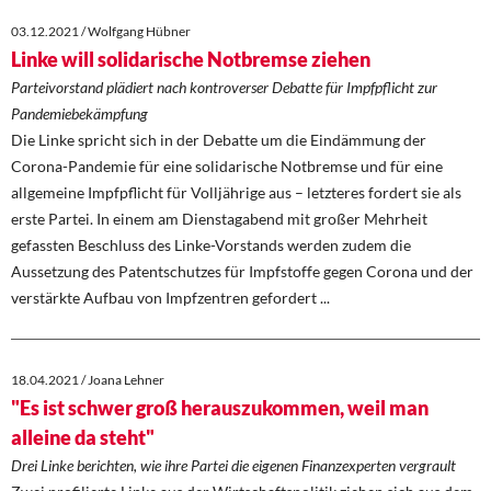
Kontakt
03.12.2021 / Wolfgang Hübner
Linke will solidarische Notbremse ziehen
Parteivorstand plädiert nach kontroverser Debatte für Impfpflicht zur
Pandemiebekämpfung
Die Linke spricht sich in der Debatte um die Eindämmung der
Corona-Pandemie für eine solidarische Notbremse und für eine
allgemeine Impfpflicht für Volljährige aus – letzteres fordert sie als
erste Partei. In einem am Dienstagabend mit großer Mehrheit
gefassten Beschluss des Linke-Vorstands werden zudem die
Aussetzung des Patentschutzes für Impfstoffe gegen Corona und der
verstärkte Aufbau von Impfzentren gefordert ...
18.04.2021 / Joana Lehner
"Es ist schwer groß herauszukommen, weil man
alleine da steht"
Drei Linke berichten, wie ihre Partei die eigenen Finanzexperten vergrault