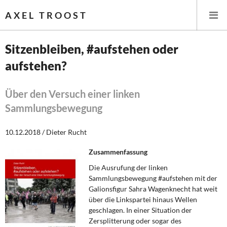
AXEL TROOST
Sitzenbleiben, #aufstehen oder
aufstehen?
Startseite
Themen
Über den Versuch einer linken
Sammlungsbewegung
Leitlinien linker Wirtschafts- und Finanzpolitik
10.12.2018 / Dieter Rucht
Wirtschaftspolitik
Zusammenfassung
Steuer- und Finanzpolitik
Die Ausrufung der linken
Sammlungsbewegung #aufstehen mit der
Öffentliche Infrastruktur und Daseinsvorsorge
Galionsfigur Sahra Wagenknecht hat weit
über die Linkspartei hinaus Wellen
Eurokrise und Griechenland
geschlagen. In einer Situation der
Zersplitterung oder sogar des