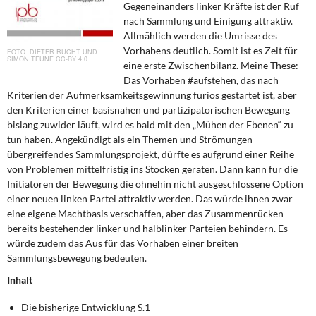
Gegeneinanders linker Kräfte ist der Ruf
DIE LINKE
nach Sammlung und Einigung attraktiv.
Allmählich werden die Umrisse des
Weitere Themen
Vorhabens deutlich. Somit ist es Zeit für
DIETER RUCHT UND
SIMON TEUNE CC-BY 4.0
eine erste Zwischenbilanz. Meine These:
Memo-Gruppe
Das Vorhaben #aufstehen, das nach
Kriterien der Aufmerksamkeitsgewinnung furios gestartet ist, aber
Institut Solidarische Moderne
den Kriterien einer basisnahen und partizipatorischen Bewegung
bislang zuwider läuft, wird es bald mit den „Mühen der Ebenen“ zu
tun haben. Angekündigt als ein Themen und Strömungen
Rosa-Luxemburg-Stiftung
übergreifendes Sammlungsprojekt, dürfte es aufgrund einer Reihe
von Problemen mittelfristig ins Stocken geraten. Dann kann für die
Über mich
Initiatoren der Bewegung die ohnehin nicht ausgeschlossene Option
einer neuen linken Partei attraktiv werden. Das würde ihnen zwar
Kontakt
eine eigene Machtbasis verschaffen, aber das Zusammenrücken
bereits bestehender linker und halblinker Parteien behindern. Es
würde zudem das Aus für das Vorhaben einer breiten
Sammlungsbewegung bedeuten.
Inhalt
Die bisherige Entwicklung S.1