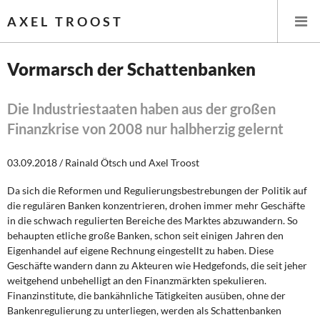
AXEL TROOST
Vormarsch der Schattenbanken
Startseite
Die Industriestaaten haben aus der großen
Finanzkrise von 2008 nur halbherzig gelernt
Themen
03.09.2018 / Rainald Ötsch und Axel Troost
Leitlinien linker Wirtschafts- und Finanzpolitik
Da sich die Reformen und Regulierungsbestrebungen der Politik auf
Wirtschaftspolitik
die regulären Banken konzentrieren, drohen immer mehr Geschäfte
in die schwach regulierten Bereiche des Marktes abzuwandern. So
Steuer- und Finanzpolitik
behaupten etliche große Banken, schon seit einigen Jahren den
Eigenhandel auf eigene Rechnung eingestellt zu haben. Diese
Öffentliche Infrastruktur und Daseinsvorsorge
Geschäfte wandern dann zu Akteuren wie Hedgefonds, die seit jeher
weitgehend unbehelligt an den Finanzmärkten spekulieren.
Eurokrise und Griechenland
Finanzinstitute, die bankähnliche Tätigkeiten ausüben, ohne der
Bankenregulierung zu unterliegen, werden als Schattenbanken