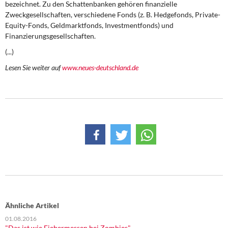
bezeichnet. Zu den Schattenbanken gehören finanzielle
DIE LINKE
Zweckgesellschaften, verschiedene Fonds (z. B. Hedgefonds, Private-
Equity-Fonds, Geldmarktfonds, Investmentfonds) und
Weitere Themen
Finanzierungsgesellschaften.
(...)
Memo-Gruppe
Lesen Sie weiter auf
www.neues-deutschland.de
Institut Solidarische Moderne
Rosa-Luxemburg-Stiftung
Über mich
Kontakt
Ähnliche Artikel
01.08.2016
"Das ist wie Fiebermessen bei Zombies"