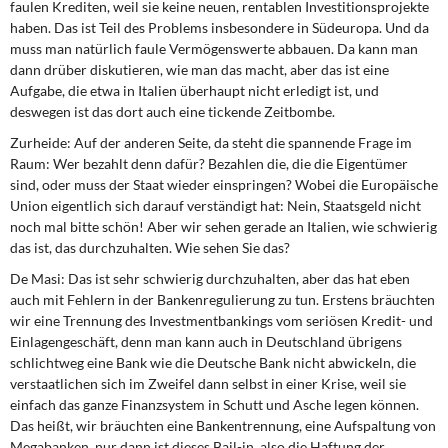
faulen Krediten, weil sie keine neuen, rentablen Investitionsprojekte
haben. Das ist Teil des Problems insbesondere in Südeuropa. Und da
muss man natürlich faule Vermögenswerte abbauen. Da kann man
dann drüber diskutieren, wie man das macht, aber das ist eine
Aufgabe, die etwa in Italien überhaupt nicht erledigt ist, und
deswegen ist das dort auch eine tickende Zeitbombe.
Zurheide:
Auf der anderen Seite, da steht die spannende Frage im
Raum: Wer bezahlt denn dafür? Bezahlen die, die die Eigentümer
sind, oder muss der Staat wieder einspringen? Wobei die Europäische
Union eigentlich sich darauf verständigt hat: Nein, Staatsgeld nicht
noch mal bitte schön! Aber wir sehen gerade an Italien, wie schwierig
das ist, das durchzuhalten. Wie sehen Sie das?
De Masi:
Das ist sehr schwierig durchzuhalten, aber das hat eben
auch mit Fehlern in der Bankenregulierung zu tun. Erstens bräuchten
wir eine Trennung des Investmentbankings vom seriösen Kredit- und
Einlagengeschäft, denn man kann auch in Deutschland übrigens
schlichtweg eine Bank wie die Deutsche Bank nicht abwickeln, die
verstaatlichen sich im Zweifel dann selbst in einer Krise, weil sie
einfach das ganze Finanzsystem in Schutt und Asche legen können.
Das heißt, wir bräuchten eine Bankentrennung, eine Aufspaltung von
Megabanken, nur dann ist dieses Bail-in, also die Haftung der