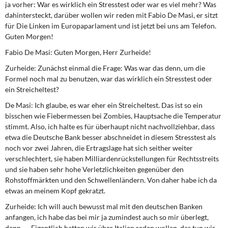
ja vorher: War es wirklich ein Stresstest oder war es viel mehr? Was
DIE LINKE
dahintersteckt, darüber wollen wir reden mit Fabio De Masi, er sitzt
für Die Linken im Europaparlament und ist jetzt bei uns am Telefon.
Weitere Themen
Guten Morgen!
Memo-Gruppe
Fabio De Masi:
Guten Morgen, Herr Zurheide!
Zurheide: Zunächst einmal die Frage: Was war das denn, um die
Institut Solidarische Moderne
Formel noch mal zu benutzen, war das wirklich ein Stresstest oder
ein Streicheltest?
Rosa-Luxemburg-Stiftung
De Masi:
Ich glaube, es war eher ein Streicheltest. Das ist so ein
bisschen wie Fiebermessen bei Zombies, Hauptsache die Temperatur
stimmt. Also, ich halte es für überhaupt nicht nachvollziehbar, dass
Über mich
etwa die Deutsche Bank besser abschneidet in diesem Stresstest als
noch vor zwei Jahren, die Ertragslage hat sich seither weiter
Kontakt
verschlechtert, sie haben Milliardenrückstellungen für Rechtsstreits
und sie haben sehr hohe Verletzlichkeiten gegenüber den
Rohstoffmärkten und den Schwellenländern. Von daher habe ich da
etwas an meinem Kopf gekratzt.
Zurheide:
Ich will auch bewusst mal mit den deutschen Banken
anfangen, ich habe das bei mir ja zumindest auch so mir überlegt,
denn … Eigentlich hatten wir über Italien reden wollen, das tun wir