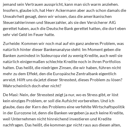
jemand sein Vertrauen ausspricht, kann man sich warm anziehen.
Insofern, glaube ich, hat Herr Ackermann aber auch schon damals die
Unwahrheit gesagt, denn wir wissen, dass die amerikanischen
Steuerzahlerinnen und Steuerzahler, als sie den Versicherer AIG
gerettet haben, auch die Deutsche Bank gerettet hatten, die dort eben
sehr viel Geld im Feuer hatte.
Zurheide:
Kommen wir noch mal auf ein ganz anderes Problem, was
natürlich hinter dieser Bankenanalyse steht: Im Moment geben die
Banken zumindest in Südeuropa viel zu wenig Kredite, auch weil sie
natürlich einigermaßen schlechte Kredite noch in ihren Portfolios
halten. Das heißt, die niedrigen Zinsen, die wir haben, führen nicht
mehr zu dem Effekt, den die Europäische Zentralbank eigentlich
anreizt. Hilft uns da jetzt dieser Stresstest, dieses Problem zu lösen?
Wahrscheinlich doch eher nicht?
De Masi:
Nein, der Stresstest zeigt ja nur, wo es Stress gibt, er löst
kein einziges Problem, er soll die Aufsicht vorbereiten. Und ich
glaube, dass der Kern des Problems eine verfehlte Wirtschaftspolitik
in der Eurozone ist, denn die Banken vergeben ja auch keine Kredite,
weil Unternehmen nicht hinreichend investieren und Kredite
nachfragen. Das heißt, die kommen gar nicht raus aus diesen alten,