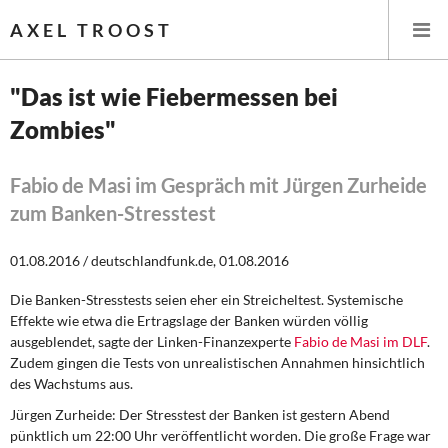
AXEL TROOST
"Das ist wie Fiebermessen bei
Zombies"
Startseite
Themen
Fabio de Masi im Gespräch mit Jürgen Zurheide
zum Banken-Stresstest
Leitlinien linker Wirtschafts- und Finanzpolitik
01.08.2016 / deutschlandfunk.de, 01.08.2016
Wirtschaftspolitik
Die Banken-Stresstests seien eher ein Streicheltest. Systemische
Effekte wie etwa die Ertragslage der Banken würden völlig
Steuer- und Finanzpolitik
ausgeblendet, sagte der Linken-Finanzexperte
Fabio de Masi im DLF
.
Zudem gingen die Tests von unrealistischen Annahmen hinsichtlich
Öffentliche Infrastruktur und Daseinsvorsorge
des Wachstums aus.
Eurokrise und Griechenland
Jürgen Zurheide:
Der Stresstest der Banken ist gestern Abend
pünktlich um 22:00 Uhr veröffentlicht worden. Die große Frage war