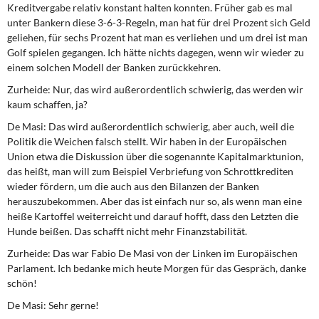
Kreditvergabe relativ konstant halten konnten. Früher gab es mal
unter Bankern diese 3-6-3-Regeln, man hat für drei Prozent sich Geld
geliehen, für sechs Prozent hat man es verliehen und um drei ist man
Golf spielen gegangen. Ich hätte nichts dagegen, wenn wir wieder zu
einem solchen Modell der Banken zurückkehren.
Zurheide:
Nur, das wird außerordentlich schwierig, das werden wir
kaum schaffen, ja?
De Masi:
Das wird außerordentlich schwierig, aber auch, weil die
Politik die Weichen falsch stellt. Wir haben in der Europäischen
Union etwa die Diskussion über die sogenannte Kapitalmarktunion,
das heißt, man will zum Beispiel Verbriefung von Schrottkrediten
wieder fördern, um die auch aus den Bilanzen der Banken
herauszubekommen. Aber das ist einfach nur so, als wenn man eine
heiße Kartoffel weiterreicht und darauf hofft, dass den Letzten die
Hunde beißen. Das schafft nicht mehr Finanzstabilität.
Zurheide:
Das war Fabio De Masi von der Linken im Europäischen
Parlament. Ich bedanke mich heute Morgen für das Gespräch, danke
schön!
De Masi:
Sehr gerne!