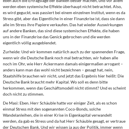
eben auch die Ertragslage der Banken besser machen, und vor allem
werden eben systemische Effekte überhaupt nicht betrachtet. Also,
es wird geguckt, was passiert bei einem einzelnen Institut, wenn es da
Stress gibt, aber das Eigentliche in einer Finanzkrise ist, dass sie dann
alle im Stress ihre Papiere verkaufen. Das hat wieder Auswirkungen
auf andere Banken, das sind diese systemischen Effekte, die haben
uns in der Finanzkrise das Genick gebrochen und die werden
eigentlich völlig ausgeblendet.
Zurheide:
Und wir kommen natürlich auch zu der spannenden Frage,
wenn wir die Deutsche Bank noch mal betrachten, wir haben alle
noch im Ohr, wie Herr Ackermann damals einigermaßen arrogant –
anders kann man das wohl nicht bezeichnen – gesagt hat, nein,
Staatshilfe brauchen wir nicht, und jetzt das Ergebnis hier heißt: Die
Deutsche Bank braucht mehr Kapital. Wo soll es denn bitte
herkommen, wenn das Geschäftsmodell nicht stimmt? Und es scheint
doch nicht zu stimmen.
De Masi:
Eben. Herr Schäuble hatte vor einiger Zeit, als es schon
einmal Stress mit den sogenannten Coco-Bonds, solche
Wandelanleihen, die in einer Krise in Eigenkapital verwandelt
werden, da gab es Stress und da hat Herr Schäuble gesagt, er vertraue
der Deutschen Bank. Und wir wissen ja aus der Politik, immer wenn