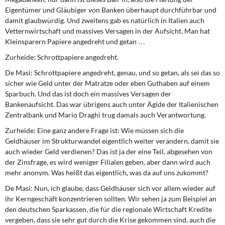
Eigentümer und Gläubiger von Banken überhaupt durchführbar und
damit glaubwürdig. Und zweitens gab es natürlich in Italien auch
Vetternwirtschaft und massives Versagen in der Aufsicht. Man hat
Kleinsparern Papiere angedreht und getan …
Zurheide:
Schrottpapiere angedreht.
De Masi:
Schrottpapiere angedreht, genau, und so getan, als sei das so
sicher wie Geld unter der Matratze oder eben Guthaben auf einem
Sparbuch. Und das ist doch ein massives Versagen der
Bankenaufsicht. Das war übrigens auch unter Ägide der Italienischen
Zentralbank und Mario Draghi trug damals auch Verantwortung.
Zurheide:
Eine ganz andere Frage ist: Wie müssen sich die
Geldhäuser im Strukturwandel eigentlich weiter verändern, damit sie
auch wieder Geld verdienen? Das ist ja der eine Teil, abgesehen von
der Zinsfrage, es wird weniger Filialen geben, aber dann wird auch
mehr anonym. Was heißt das eigentlich, was da auf uns zukommt?
De Masi:
Nun, ich glaube, dass Geldhäuser sich vor allem wieder auf
ihr Kerngeschäft konzentrieren sollten. Wir sehen ja zum Beispiel an
den deutschen Sparkassen, die für die regionale Wirtschaft Kredite
vergeben, dass sie sehr gut durch die Krise gekommen sind, auch die