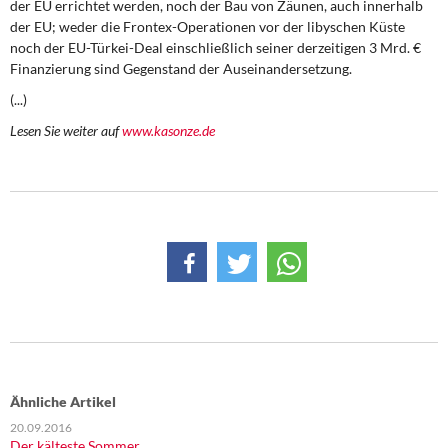
der EU errichtet werden, noch der Bau von Zäunen, auch innerhalb
DIE LINKE
der EU; weder die Frontex-Operationen vor der libyschen Küste
noch der EU-Türkei-Deal einschließlich seiner derzeitigen 3 Mrd. €
Weitere Themen
Finanzierung sind Gegenstand der Auseinandersetzung.
(...)
Memo-Gruppe
Lesen Sie weiter auf
www.kasonze.de
Institut Solidarische Moderne
Rosa-Luxemburg-Stiftung
Über mich
Kontakt
Ähnliche Artikel
20.09.2016
Der kälteste Sommer