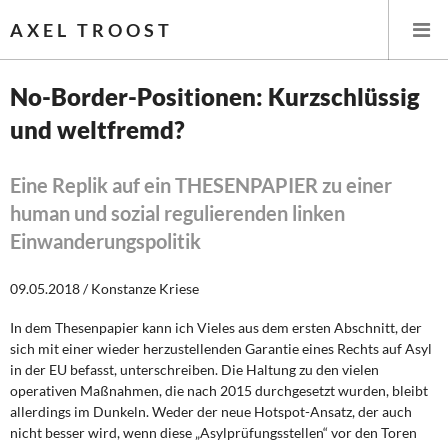
AXEL TROOST
No-Border-Positionen: Kurzschlüssig
und weltfremd?
Startseite
Themen
Eine Replik auf ein THESENPAPIER zu einer
human und sozial regulierenden linken
Leitlinien linker Wirtschafts- und Finanzpolitik
Einwanderungspolitik
Wirtschaftspolitik
09.05.2018 / Konstanze Kriese
Steuer- und Finanzpolitik
In dem Thesenpapier kann ich Vieles aus dem ersten Abschnitt, der
sich mit einer wieder herzustellenden Garantie eines Rechts auf Asyl
Öffentliche Infrastruktur und Daseinsvorsorge
in der EU befasst, unterschreiben. Die Haltung zu den vielen
operativen Maßnahmen, die nach 2015 durchgesetzt wurden, bleibt
allerdings im Dunkeln. Weder der neue Hotspot-Ansatz, der auch
Eurokrise und Griechenland
nicht besser wird, wenn diese „Asylprüfungsstellen“ vor den Toren