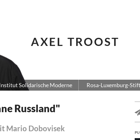
AXEL TROOST
Institut Solidarische Moderne
Rosa-Luxemburg-Stif
hne Russland"
it Mario Dobovisek
PU