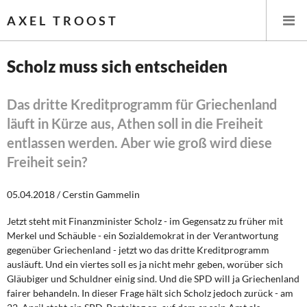
AXEL TROOST
Scholz muss sich entscheiden
Startseite
Das dritte Kreditprogramm für Griechenland
läuft in Kürze aus, Athen soll in die Freiheit
Themen
entlassen werden. Aber wie groß wird diese
Leitlinien linker Wirtschafts- und Finanzpolitik
Freiheit sein?
Wirtschaftspolitik
05.04.2018 / Cerstin Gammelin
Steuer- und Finanzpolitik
Jetzt steht mit Finanzminister Scholz - im Gegensatz zu früher mit
Merkel und Schäuble - ein Sozialdemokrat in der Verantwortung
gegenüber Griechenland - jetzt wo das dritte Kreditprogramm
Öffentliche Infrastruktur und Daseinsvorsorge
ausläuft. Und ein viertes soll es ja nicht mehr geben, worüber sich
Gläubiger und Schuldner einig sind. Und die SPD will ja Griechenland
Eurokrise und Griechenland
fairer behandeln. In dieser Frage hält sich Scholz jedoch zurück - am