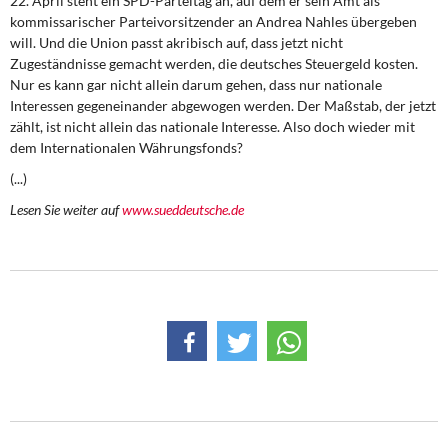
22. April steht ein SPD-Parteitag an, auf dem er sein Amt als
DIE LINKE
kommissarischer Parteivorsitzender an Andrea Nahles übergeben
will. Und die Union passt akribisch auf, dass jetzt nicht
Weitere Themen
Zugeständnisse gemacht werden, die deutsches Steuergeld kosten.
Nur es kann gar nicht allein darum gehen, dass nur nationale
Memo-Gruppe
Interessen gegeneinander abgewogen werden. Der Maßstab, der jetzt
zählt, ist nicht allein das nationale Interesse. Also doch wieder mit
dem Internationalen Währungsfonds?
Institut Solidarische Moderne
(...)
Rosa-Luxemburg-Stiftung
Lesen Sie weiter auf
www.sueddeutsche.de
Über mich
Kontakt