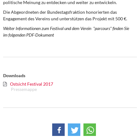
politische Meinung zu entdecken und weiter zu entwickeln.
DIE LINKE
Die Abgeordneten der Bundestagsfraktion honorierten das
Weitere Themen
Engagement des Vereins und unterstützen das Projekt mit 500 €.
Weiter Informationen zum Festival und dem Verein "parcours" finden Sie
Memo-Gruppe
im folgenden PDF-Dokument
Institut Solidarische Moderne
Rosa-Luxemburg-Stiftung
Downloads
Über mich
Ostsicht Festival 2017
Pressemappe
Kontakt