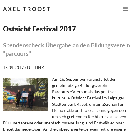
AXEL TROOST
Ostsicht Festival 2017
Startseite
Spendenscheck Übergabe an den Bildungsverein
"parcours"
Themen
15.09.2017 / DIE LINKE.
Leitlinien linker Wirtschafts- und Finanzpolitik
Am 16. September veranstaltet der
Wirtschaftspolitik
gemeinnützige Bildungsverein
Parcours e.V. erstmals das politisch-
Steuer- und Finanzpolitik
kulturelle Ostsicht Festival im Leipziger
Stadtteilpark Rabet, um ein Zeichen für
Öffentliche Infrastruktur und Daseinsvorsorge
Demokratie und Toleranz und gegen den
um sich greifenden Rechtsruck zu setzen.
Eurokrise und Griechenland
Für unerfahrene oder unentschlossene Jung- und ErstwählerInnen
bietet das neue Open-Air die unbeschwerte Gelegenheit, die eigene