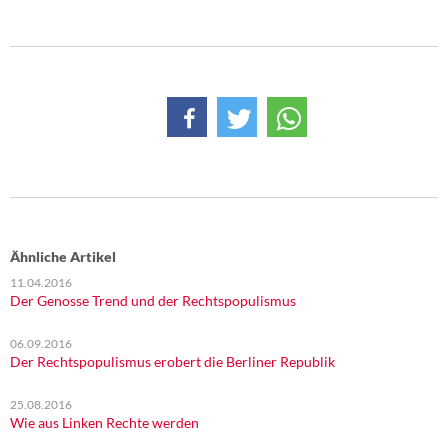
DIE LINKE
Weitere Themen
Memo-Gruppe
Institut Solidarische Moderne
Rosa-Luxemburg-Stiftung
Über mich
Ähnliche Artikel
11.04.2016
Kontakt
Der Genosse Trend und der Rechtspopulismus
06.09.2016
Der Rechtspopulismus erobert die Berliner Republik
25.08.2016
Wie aus Linken Rechte werden