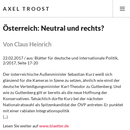
AXEL TROOST
Österreich: Neutral und rechts?
Startseite
Von Claus Heinrich
Themen
22.02.2017 / aus: Blätter für deutsche und internationale Politik,
2/2017, Seite 17-20
Leitlinien linker Wirtschafts- und Finanzpolitik
Der österreichische Außenminister Sebastian Kurz weiß sich
Wirtschaftspolitik
glänzend für die Kameras in Szene zu setzen, ähnlich wie einst der
deutsche Verteidigungsminister Karl-Theodor zu Guttenberg. Und
wie zu Guttenberg gilt er bereits als die neue Hoffnung der
Steuer- und Finanzpolitik
Konservativen. Tatsächlich dürfte Kurz bei der nächsten
Nationalratswahl als Spitzenkandidat der ÖVP antreten. Er punktet
Öffentliche Infrastruktur und Daseinsvorsorge
mit einer rabiaten Integrationspolitik
(...)
Eurokrise und Griechenland
Lesen Sie weiter auf
www.blaetter.de