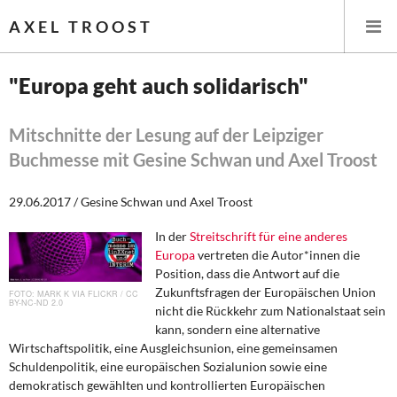
AXEL TROOST
"Europa geht auch solidarisch"
Startseite
Mitschnitte der Lesung auf der Leipziger
Buchmesse mit Gesine Schwan und Axel Troost
Themen
29.06.2017 / Gesine Schwan und Axel Troost
Leitlinien linker Wirtschafts- und Finanzpolitik
In der
Streitschrift für eine anderes
Wirtschaftspolitik
Europa
vertreten die Autor*innen die
Position, dass die Antwort auf die
Steuer- und Finanzpolitik
Zukunftsfragen der Europäischen Union
MARK K VIA FLICKR / CC
BY-NC-ND 2.0
nicht die Rückkehr zum Nationalstaat sein
Öffentliche Infrastruktur und Daseinsvorsorge
kann, sondern eine alternative
Wirtschaftspolitik, eine Ausgleichsunion, eine gemeinsamen
Eurokrise und Griechenland
Schuldenpolitik, eine europäischen Sozialunion sowie eine
demokratisch gewählten und kontrollierten Europäischen