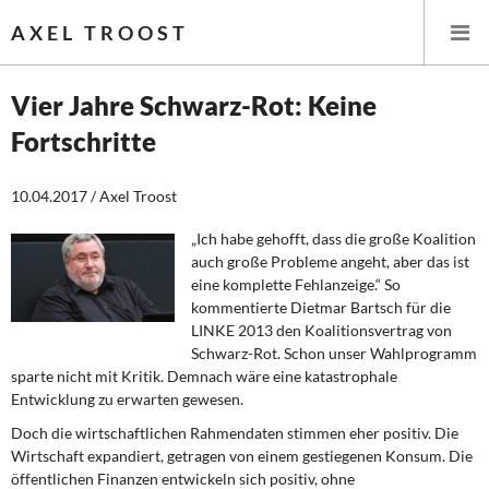
AXEL TROOST
Vier Jahre Schwarz-Rot: Keine
Fortschritte
Startseite
10.04.2017 / Axel Troost
Themen
„Ich habe gehofft, dass die große Koalition
Leitlinien linker Wirtschafts- und Finanzpolitik
auch große Probleme angeht, aber das ist
eine komplette Fehlanzeige.“ So
Wirtschaftspolitik
kommentierte Dietmar Bartsch für die
LINKE 2013 den Koalitionsvertrag von
Steuer- und Finanzpolitik
Schwarz-Rot. Schon unser Wahlprogramm
sparte nicht mit Kritik. Demnach wäre eine katastrophale
Entwicklung zu erwarten gewesen.
Öffentliche Infrastruktur und Daseinsvorsorge
Doch die wirtschaftlichen Rahmendaten stimmen eher positiv. Die
Eurokrise und Griechenland
Wirtschaft expandiert, getragen von einem gestiegenen Konsum. Die
öffentlichen Finanzen entwickeln sich positiv, ohne