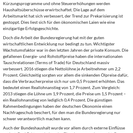
DIE LINKE
Kürzungsprogramme und ohne Steuererhöhungen werden
Haushaltsüberschüsse erwirtschaftet. Die Lage auf dem
Arbeitsmarkt hat sich verbessert, der Trend zur Prekarisierung ist
Weitere Themen
gestoppt. Dies liest sich für den ökonomischen Laien wie eine
einzigartige Erfolgsgeschichte.
Memo-Gruppe
Doch die Arbeit der Bundesregierung hat mit der guten
wirtschaftlichen Entwicklung nur bedingt zu tun. Wichtigster
Institut Solidarische Moderne
Wachstumsfaktor war in den letzten Jahren der private Konsum. Die
gefallenen Energie- und Rohstoffpreise haben die internationalen
Rosa-Luxemburg-Stiftung
Tauschrelationen (Terms of Trade) für Deutschland massiv
verbessert. 2016 stiegen die Nettolöhne je Arbeitnehmer um 2,2
Über mich
Prozent. Gleichzeitig sorgten vor allem die sinkenden Ölpreise dafür,
dass die Verbraucherpreise sich nur um 0,5 Prozent erhöhten. Das
bedeutet einen Reallohnanstieg von 1,7 Prozent. Zum Vergleich:
Kontakt
2013 stiegen die Löhne um 1,9 Prozent, die Preise um 1,5 Prozent –
ein Reallohnanstieg von lediglich 0,4 Prozent. Die günstigen
Rahmenbedingungen haben der deutschen Ökonomie einen
Nachfrageschub beschert, für den man die Bundesregierung nur
schwer verantwortlich machen kann.
Auch der Bundeshaushalt wurde vor allem durch externe Einflüsse